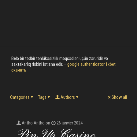
Belə bir tədbir təhlükəsizlik məqsədləri üçün zəruridir və
saxtakarlıq riskini istisna edir. –
google authenticator 1xbet
скачать
Categories
Tags
Authors
Show all
Antho Antho
on
26 janvier 2024
Pin Up Casino