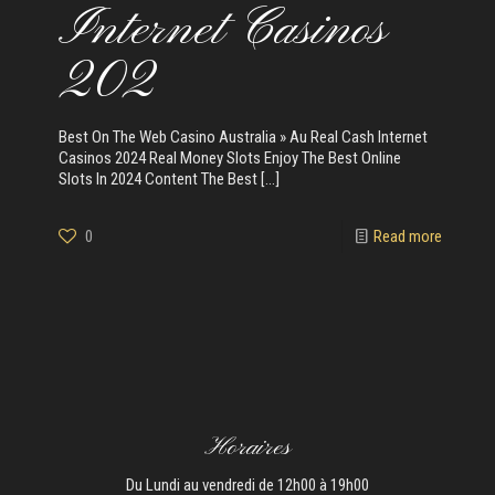
Internet Casinos
202
Best On The Web Casino Australia » Au Real Cash Internet
Casinos 2024 Real Money Slots Enjoy The Best Online
Slots In 2024 Content The Best
[…]
0
Read more
Horaires
Du Lundi au vendredi de 12h00 à 19h00