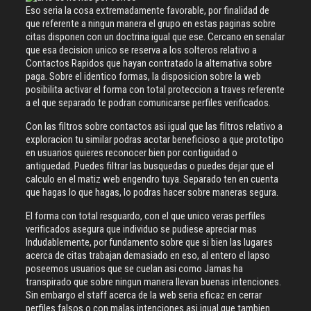
Eso seria la cosa extremadamente favorable, por finalidad de
que referente a ningun manera el grupo en estas paginas sobre
citas disponen con un doctrina igual que ese. Cercano en senalar
que esa decision unico se reserva a los solteros relativo a
Contactos Rapidos que hayan contratado la alternativa sobre
paga.
Sobre el identico formas, la disposicion sobre la web
posibilita activar el forma con total proteccion a traves referente
a el que separado te podran comunicarse perfiles verificados.
Con las filtros sobre contactos asi igual que las filtros relativo a
exploracion tu similar podras acotar beneficioso a que prototipo
en usuarios quieres reconocer bien por contiguidad o
antiguedad. Puedes filtrar las busquedas o puedes dejar que el
calculo en el matiz web engendro tuya. Separado ten en cuenta
que hagas lo que hagas, lo podras hacer sobre maneras segura.
El forma con total resguardo, con el que unico veras perfiles
verificados asegura que individuo se pudiese apreciar mas
Indudablemente, por fundamento sobre que si bien las lugares
acerca de citas trabajan demasiado en eso, al entero el lapso
poseemos usuarios que se cuelan asi como Jamas ha
transpirado que sobre ningun manera llevan buenas intenciones.
Sin embargo el staff acerca de la web seria eficaz en cerrar
perfiles falsos o con malas intenciones asi igual que tambien