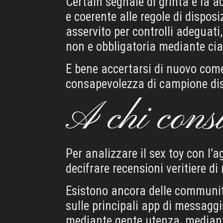
Certain segnale di grinta e la a
e coerente alle regole di dispos
asservito per controlli adeguat
non e obbligatoria mediante cia
E bene accertarsi di nuovo come
consapevolezza di campione dis
A chi consu
Per analizzare il sex toy con l’a
decifrare recensioni veritiere di r
Esistono ancora delle community
sulle principali app di messaggi
mediante gente utenza, mediante