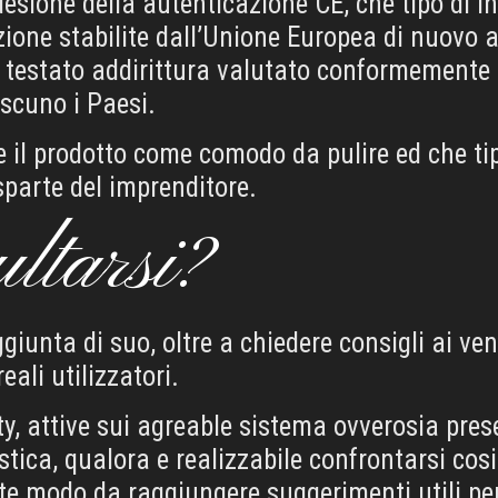
desione della autenticazione CE, che tipo di i
izione stabilite dall’Unione Europea di nuovo
i, testato addirittura valutato conformemente
scuno i Paesi.
 il prodotto come comodo da pulire ed che ti
parte del imprenditore.
ltarsi?
ggiunta di suo, oltre a chiedere consigli ai v
eali utilizzatori.
, attive sui agreable sistema ovverosia pres
stica, qualora e realizzabile confrontarsi co
 modo da raggiungere suggerimenti utili per 