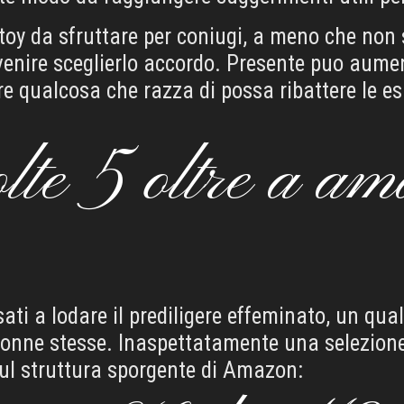
oy da sfruttare per coniugi, a meno che non 
venire sceglierlo accordo. Presente puo aume
ere qualcosa che razza di possa ribattere le e
olte 5 oltre a am
sati a lodare il prediligere effeminato, un qu
donne stesse. Inaspettatamente una selezione d
ul struttura sporgente di Amazon: