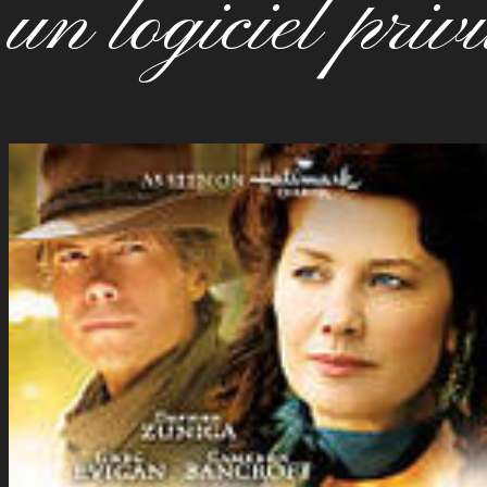
un logiciel privi