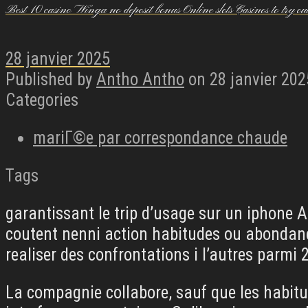
Best 10 casino Winga no deposit bonus Online slots Casinos to try 
28 janvier 2025
Published by
Antho Antho
on
28 janvier 202
Categories
mariГ©e par correspondance chaude
Tags
garantissant le trip d’usage sur un iphone A
coutent nenni action habitudes ou abondance
realiser des confrontations i l’autres parmi 
La compagnie collabore, sauf que les habitu