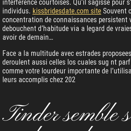
interference courtoises. Qu’il sagisse pour s
individus.
kissbridesdate.com site
Souvent co
concentration de connaissances persistent v
debouchent d’habitude via a legard de vraie
avoir de demain…
Face a la multitude avec estrades proposees p
deroulent aussi celles los cuales sug nt par
comme votre lourdeur importante de l’utilisa
leurs accomplis chez 202
Tinder semble s