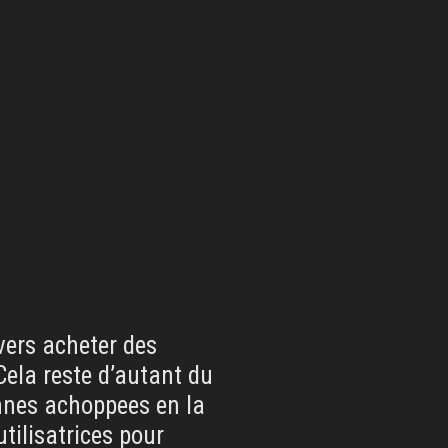
vers acheter des
la reste d’autant du
onnes achoppees en la
tilisatrices pour