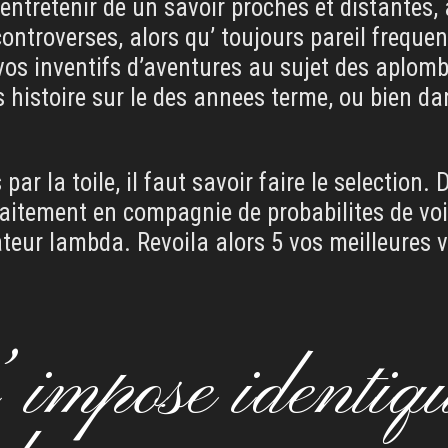
’entretenir de un savoir proches et distantes,
ntroverses, alors qu’ toujours pareil frequente
os inventifs d’aventures au sujet des aplombs
s histoire sur le des annees terme, ou bien 
ar la toile, il faut savoir faire le selection
faitement en compagnie de probabilites de voi
teur lambda. Revoila alors 5 vos meilleures v
’ impose identi