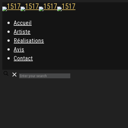
Accueil
Artiste
Réalisations
Avis
Contact
✕