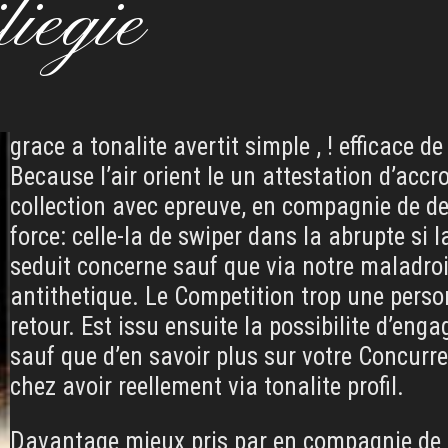
liegie
grace a tonalite avertit simple , ! efficace d
Because l’air orient le un attestation d’acc
collection avec epreuve, en compagnie de de
force: celle-la de swiper dans la abrupte si
seduit concerne sauf que via notre maladroi
antithetique.
Le Competition trop une perso
retour. Est issu ensuite la possibilite d’eng
sauf que d’en savoir plus sur votre Concurr
chez avoir reellement via tonalite profil.
Davantage mieux pris par en compagnie de 