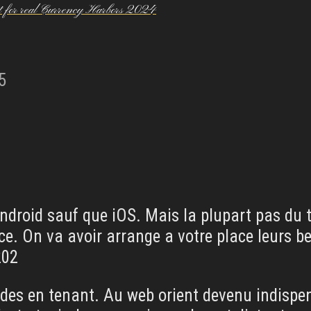
out for real Currency Harbors 2024
5
ndroid sauf que iOS. Mais la plupart pas du t
. On va avoir arrange a votre place leurs be
202
des en tenant. Au web orient devenu indispen