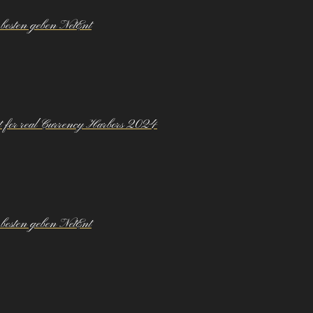
 besten geben NetEnt
out for real Currency Harbors 2024
 besten geben NetEnt