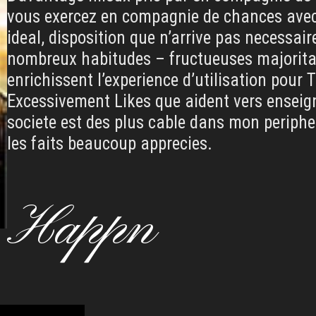
vous exercez en compagnie de chances avec 
ideal, disposition que n’arrive pas necessai
nombreux habitudes – fructueuses majorit
enrichissent l’experience d’utilisation pour 
Excessivement Likes que aident vers enseign
societe est des plus cable dans mon periphe
les faits beaucoup apprecies.
Happn