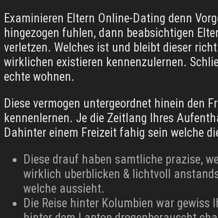
Examinieren Eltern Online-Dating denn Vorg
hingezogen fuhlen, dann beabsichtigen Elter
verletzen. Welches ist und bleibt dieser ri
wirklichen existieren kennenzulernen. Schlie?
echte wohnen.
Diese vermogen untergeordnet hinein den Fr
kennenlernen.
Je die Zeitlang Ihres Aufenth
Dahinter einem Freizeit fahig sein welche d
Diese drauf haben samtliche prazise, we
wirklich uberblicken & lichtvoll anstand
welche aussieht.
Die Reise hinter Kolumbien war gewiss Ihr
hinter dem Laptop drogenberauscht cha