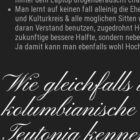
Man lernt auf keinen fall alleinig die 
und Kulturkreis & alle moglichen Sitten
daran Verstand benutzen, zugedrohnt Ho
zukunftige bessere Halfte, sondern neb
Ja damit kann man ebenfalls wohl Hoc
Wie gleichfalls
kolumbianische
Teutonia kenne