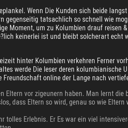
eplankel. Wenn Die Kunden sich beide langst
n gegenseitig tatsachlich so schnell wie mog
chtige Moment, um zu Kolumbien drauf reisen &
lich keinerlei ist und bleibt solcherart echt w
eizeit hinter Kolumbien verkehren Ferner v
altes werde Die leser deren kolumbianische U
ie Freundschaft online der Lange nach vertief
n Eltern vor zigeunern haben. Man lernt die 
slos, dass Eltern so wird, genau so wie Eltern
 tolles Erlebnis. Er Es war ein viel intensiver
tten.