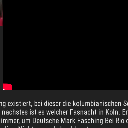
g existiert, bei dieser die kolumbianischen 
s nachstes ist es welcher Fasnacht in Koln. E
h immer, um Deutsche Mark Fasching Bei Rio 