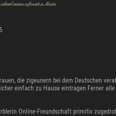
 island casinos referente a México
5
rauen, die zigeunern bei dem Deutschen verab
licher einfach zu Hause eintragen Ferner alle
erblerin Online-Freundschaft primitiv zugedro