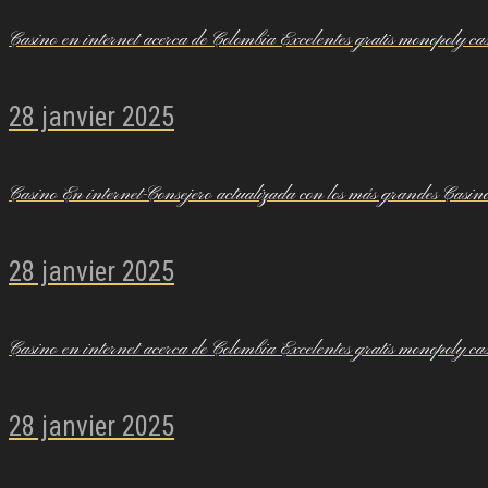
Casino en internet acerca de Colombia Excelentes gratis monopoly cas
28 janvier 2025
Casino En internet-Consejero actualizada con los más grandes Casino
28 janvier 2025
Casino en internet acerca de Colombia Excelentes gratis monopoly cas
28 janvier 2025