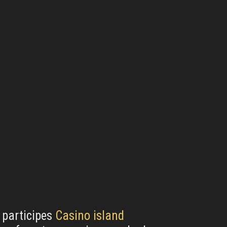
 participes
Casino island