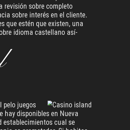
a revisión sobre completo
cia sobre interés en el cliente.
es que estén que existen, una
obre idioma castellano así­
l
l pelo juegos
ue hay disponibles en Nueva
 establecimientos cual se