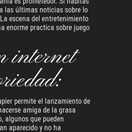
vania es prometedor. Si habitas
 las últimas noticias sobre lo
 La escena del entretenimiento
ana enorme practica sobre juego
 internet
oriedad:
upier permite el lanzamiento de
 hacerse amiga de la grasa
no, algunos que pueden
ían aparecido y no ha