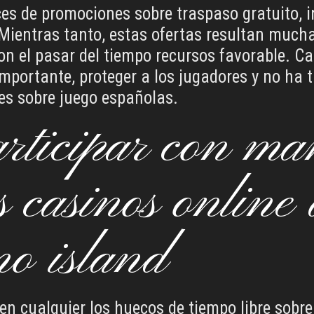
es de promociones sobre traspaso gratuito, 
 Mientras tanto, estas ofertas resultan much
con el pasar del tiempo recursos favorable. 
mportante, proteger a los jugadores y no ha t
es sobre juego españolas.
rticipar con ma
s casinos online
no island
n cualquier los huecos de tiempo libre sobre 