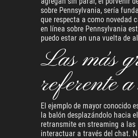
agregan sin parar, el porvenir d
sobre Pennsylvania, serí­a fund
que respecta a como novedad ca
en línea sobre Pennsylvania est
puedo estar an una vuelta de al
Las más gr
referente a
El ejemplo de mayor conocido es
la balón desplazándolo hacia el
retransmite en streaming a las 
interactuar a través del chat. 