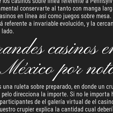
e los casinos sobre línea referente a Pennsyl
amental conservarte al tanto con manga larga
sinos en línea así­ como juegos sobre mesa.
á referente a invariable evolución, y la cerc
 lado.
andes casinos en
 México por not
 una ruleta sobre preparado, en donde un cr
 pelo direcciona la importe. Si no le importa
participantes de el galería virtual de el casi
Nuestro crupier explica la cantidad cual deber