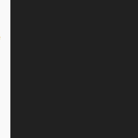
e
–
r