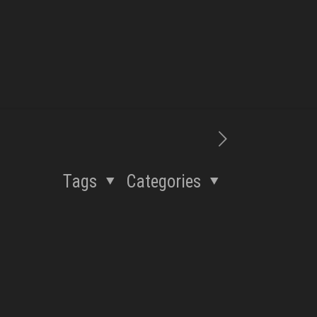
Tags
Categories