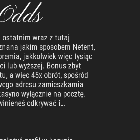
Odds
 ostatnim wraz z tutaj
k znana jakim sposobem Netent,
remia, jakkolwiek więc tysiąc
ci lub wyższej. Bonus zbyt
u, a więc 45x obrót, spośród
swego adresu zamieszkamia
kasyno wyłącznie na pocztę.
winieneś odkrywać i…