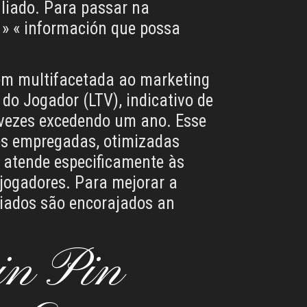
iliado. Para passar na
 » « información que possa
gem multifacetada ao marketing
 do Jogador (LTV), indicativo de
 vezes excedendo um ano. Esse
es empregadas, otimizadas
a atende especificamente às
 jogadores. Para mejorar a
iliados são encorajados an
in Pin