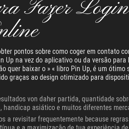
ra Fazer Logi
nline
obter pontos sobre como coger em contato co
 Pin Up na vez do aplicativo ou da versão pa
o quer baixar o » « libro Pin Up, é um ótimo
ido graças ao design otimizado para disposit
ultados von daher partida, quantidade sobr
 handicap asiático e muitos diferentes merc
s a revisitar frequentemente because regras e
tínua e a maximização de tua experiência de