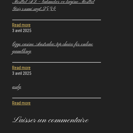
Mostbet AZ – bukmeker ve kazino Mostbet
Giriş rəsmi sayt.2534
Read more
3 avril 2025
bizzo casino Australia: top choice for online
gambling
Read more
3 avril 2025
asdg
Read more
Laisser un commentaire