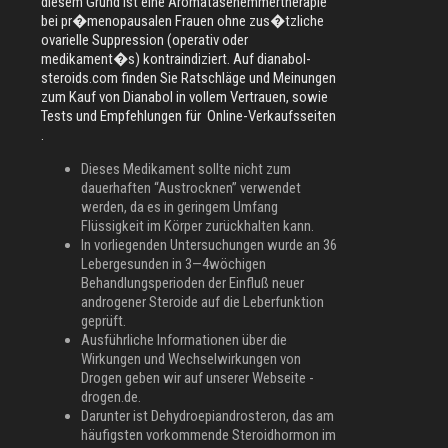
diesem Grund ist eine Aromatasehemmertherapie
bei pr�menopausalen Frauen ohne zus�tzliche
ovarielle Suppression (operativ oder
medikament�s) kontraindiziert. Auf dianabol-
steroids.com finden Sie Ratschläge und Meinungen
zum Kauf von Dianabol in vollem Vertrauen, sowie
Tests und Empfehlungen für Online-Verkaufsseiten
.
Dieses Medikament sollte nicht zum
dauerhaften “Austrocknen” verwendet
werden, da es in geringem Umfang
Flüssigkeit im Körper zurückhalten kann.
In vorliegenden Untersuchungen wurde an 36
Lebergesunden in 3—4wöchigen
Behandlungsperioden der Einfluß neuer
androgener Steroide auf die Leberfunktion
geprüft.
Ausführliche Informationen über die
Wirkungen und Wechselwirkungen von
Drogen geben wir auf unserer Webseite -
drogen.de.
Darunter ist Dehydroepiandrosteron, das am
häufigsten vorkommende Steroidhormon im