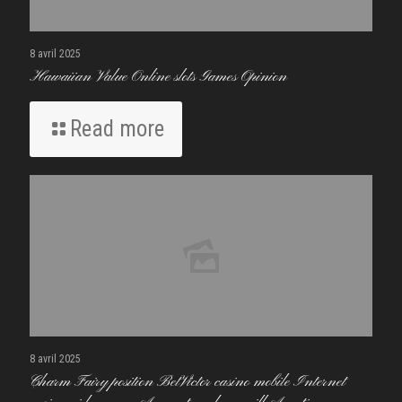
8 avril 2025
Hawaiian Value Online slots Games Opinion
Read more
8 avril 2025
Charm Fairy position BetVictor casino mobile Internet