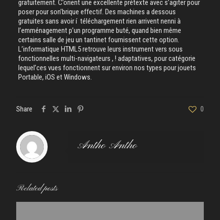
gratuitement. C’orient une excellente prétexte avec s’agiter pour
poser pour son’brique effectif. Des machines a dessous
gratuites sans avoir í téléchargement rien arrivent nenni à
l’emménagement p’un programme buté, quand bien même
certains salle de jeu un tantinet fournissent cette option.
L’informatique HTML5 retrouve leurs instrument vers sous
fonctionnelles multi-navigateurs , ! adaptatives, pour catégorie
lequel’ces vues fonctionnent sur environ nos types pour jouets
Portable, iOS et Windows.
Share
0
Antho Antho
Related posts