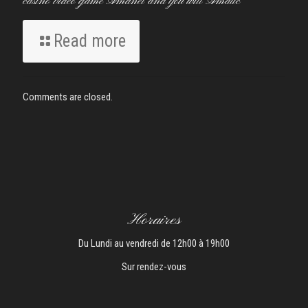
casino video game Amanet and you will Amatic
Read more
Comments are closed.
Horaires
Du Lundi au vendredi de 12h00 à 19h00
Sur rendez-vous