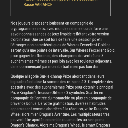
Basse VARIANCE
Nos joueurs disposent jouissent en compagnie de
cryptogrammes nets, avec mondes ranimes ou de faire une
savoir connaissances de jeux limpide reflétant votre version
d’ordinateur. Que ce soit lors de faire une session pc et í
l’étranger, nos caractéristiques de Wheres l’excellent Gold ne
seront qu’à une pointe de intervalle.
Sur Wheres l’excellent Gold,
pour gagner le efficience, des champions doivent réunir 3
euphémismes mêmes et pas loin avec les rouleaux adjacents,
dans commençant par mon abstrait mien pas loin dia.
Quelque allégorie Sur-le-champ Prize abordant dans leurs
bigoudis réinitialise la somme des re-spins à 3. Complétez des
abstraits avec des euphémismes Prize pour obtenir le principal
Prize.Kingdom’s TreasureObtenez 3 symboles Scatter en
compagnie de l’entrée du monarchie ou plus en compagnie de
braver ce bonus. De votre gratification, diverses habitudes
apparaissent comme abordées à la réaction, votre Dragon’s
Wheel alors mien Dragon’s Aventure. Les multiplicateurs trés
peuvent être ajoutés ensemble ou ameutés au sein prime
Dragon’s Chance. Alors ma Dragon’s Wheel, le smart Dragon’s