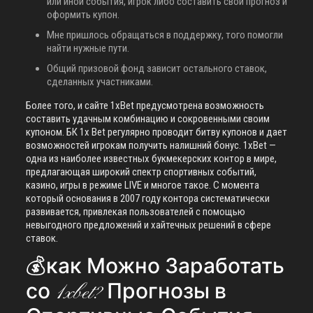
или иной события, игрок либо составить свой прогноз и
оформить купон.
Мне пришлось обращаться в поддержку, того помогли
найти нужные пути.
Общий призовой фонд зависит остального ставок,
сделанных участниками.
Более того, и сайте 1xBet предусмотрена возможность
составить удачным комбинацию и сокровенными своим
купоном. БК 1x Bet регулярно проводит битву купонов и дает
возможностей игрокам получить налишний бонус. 1xBet —
одна из наиболее известных букмекерских контор в мире,
предлагающая широкий спектр спортивных событий,
казино, игры в режиме LIVE и многое такое. С момента
который основания в 2007 году контора систематически
развивается, привлекая пользователей с помощью
невыгодного предложений и хайтечных решений в сфере
ставок.
💰как Можно Заработать
со 1xbet? Прогнозы в