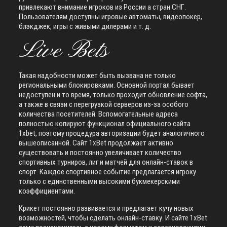
привлекают внимание игроков из России а стран СНГ.
Пользователям доступны игровые автоматы, видеопокер,
блэкджек, игры с живыми дилерами и т. д.
Live Bets
Такая надобности может быть вызвана не только
региональными блокировками. Основной портал бывает
недоступен и то время, только проходит обновление софта,
а также в связи с перегрузкой серверов из-за особого
количества посетителей. Вспомогательные адреса
полностью копируют функционал официального сайта
1xbet, поэтому процедура авторизации будет аналогичного
вышеописанной. Сайт 1xBet продолжает активно
существовать и постоянно увеличивает количество
спортивных турниров, лиг и матчей для онлайн-ставок в
спорт. Каждое спортивное событие предлагается игроку
только с единственными высокими букмекерскими
коэффициентами.
Крикет постоянно развивается и предлагает кучу новых
возможностей, чтобы сделать онлайн-ставку. И сайте 1xBet