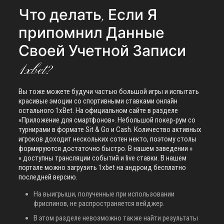
Что делать, Если Я
припомнил Данные
Своей Учетной Записи
1xbet?
Вы тоже можете будучи частью большой игры и испытать
красивые эмоции со спортивными ставками онлайн
остального 1xBet. На официальном сайте в разделе
«Приложение для смартфонов». Небольшой покер-рум со
турнирами в формате Sit & Go и Cash. Количество активных
игроков доходит нескольких сотен некто, поэтому столы
формируются достаточно быстро. В нашем заведении »
« доступны трансляции событий и live ставки. В нашем
портале можно загрузить 1xbet на андроид бесплатно
последней версию.
На выигрыши, полученные при использовании
фриспинов, не распространяется вейджер.
В этом разделе невозможно также найти результаты