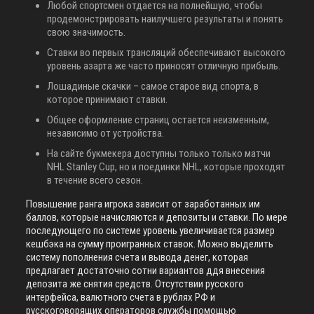
Любой спортсмен отдается на полнейшую, чтобы
продемонстрировать наилучшего результаты и понять
свою значимость.
Ставки во первых трансляций обеспечивают высокого
уровень азарта же часто приносят отличную прибыль.
Лошадиные скачки – самое старое вид спорта, в
которое принимают ставки.
Общее оформление страниц остается неизменным,
независимо от устройства.
На сайте букмекера доступны только только матчи
NHL Stanley Cup, но и поединки NHL, которые проходят
в течение всего сезон.
Повышение ранга игрока зависит от заработанных им
баллов, которые начисляются и депозиты и ставки. По мере
последующего по системе уровень увеличивается размер
кешбэка на сумму проигранных ставок. Можно выделить
систему пополнения счета и вывода денег, которая
предлагает достаточно сотни вариантов ддя внесения
депозита же снятия средств. Отсутствии русского
интерфейса, валютного счета в рублях РФ и
русскоговорящих операторов службы помощью