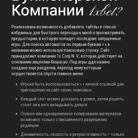
Компании 1xbet?
Реализована возможность добавлять тайтлы в список
избранных для быстрого перехода к мной и просматривать
предыстория, в которую попадет последние запущенные
игры. Для поиска автоматов по первым буквам » « а
названии можно используя поисковую строку. Сайт
принадлежит компании 1x Corp N. V., которая действует на
основании лицензии Кюрасао. Под игры ддя казино
создано еще разделов, переход нему которым
осуществляется спустя главное меню.
Игроки быть воспользоваться » « личной ссылкой для
приглашения на сайт своих знакомых.
Каждый слот можно доказать в демке, затем решить,
стоит ли в него вкладывать деньги.
Полное или одновременное копирование материалов
возможно только с письменного разрешения
редакции.
Динамичность, скорость а результативность – только