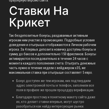
браузерную версию сайта.
Ставки На
Крикет
Так бездепозитные бонусы, раздаваемые активным
игрокам ним участие в промоакциях. Подробные условия
доведения и отыгрыша отображаются в Личном рабочем
игрока. За 4 первых депозита новичку доступны бонусы и
сумму до баксов и дополнительно 150 фриспинов. Бонусы
активируются последовательно в течение 24 часов с
момента каждого пополнения счета. Отыграть денежные
часть нужно в течение недели с вейджером х35, же
максимальная ставка при отыгрыше составляет 5 евро.
Бонус доступен же тем игрокам, них подтвердили
адрес электронной почты и телефон, заполнили все
поля в профиле же прошли процедуру верификации.
Благодаря простому и понятному макету сайта даже
их, кто делает ставки впервые, могут шустро
разобраться как найду интересующие рынки.