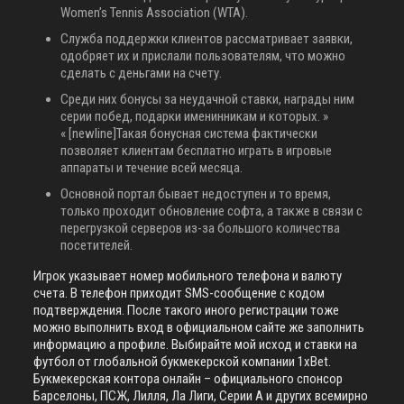
Women’s Tennis Association (WTA).
Служба поддержки клиентов рассматривает заявки,
одобряет их и прислали пользователям, что можно
сделать с деньгами на счету.
Среди них бонусы за неудачной ставки, награды ним
серии побед, подарки именинникам и которых. »
« [newline]Такая бонусная система фактически
позволяет клиентам бесплатно играть в игровые
аппараты и течение всей месяца.
Основной портал бывает недоступен и то время,
только проходит обновление софта, а также в связи с
перегрузкой серверов из-за большого количества
посетителей.
Игрок указывает номер мобильного телефона и валюту
счета. В телефон приходит SMS-сообщение с кодом
подтверждения. После такого иного регистрации тоже
можно выполнить вход в официальном сайте же заполнить
информацию а профиле. Выбирайте мой исход и ставки на
футбол от глобальной букмекерской компании 1xBet.
Букмекерская контора онлайн – официального спонсор
Барселоны, ПСЖ, Лилля, Ла Лиги, Серии А и других всемирно