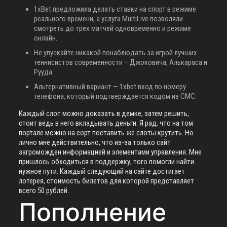
1xBet предложила делать ставки на спорт в режиме
реального времени, а услуга MultiLive позволяли
смотреть до трех матчей одновременно и режиме
онлайн.
Не упускайте никакой понаблюдать за игрой лучших
теннисистов современности – Джоковича, Алькараса и
Рууда.
Альтернативный вариант — 1xbet вход по номеру
телефона, который подтверждается кодом из СМС.
Каждый слот можно доказать в демке, затем решить,
стоит ведь в него вкладывать деньги. Я рад, что на том
портале можно на сорт поставить же слоты крутить. Но
лично мне действительно, что из-за только сайт
загроможден информацией и элементами управления. Мне
пришлось обходиться в поддержку, того помогли найти
нужное пути. Каждый следующий на сайте достигает
лотерея, стоимость билетов для которой представляет
всего 50 рублей.
Пополнение