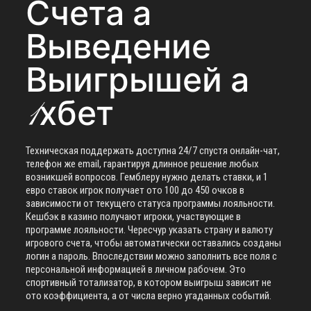
Счета а
Выведение
Выигрышей а
1хбет
Техническая поддержать доступна 24/7 спустя онлайн-чат,
телефон же email, гарантируя длинное решение любых
возникшей вопросов. Гемблеру нужно делать ставки, и 1
евро ставок игрок получает ото 100 до 450 очков в
зависимости от текущего статуса программы лояльности.
Кешбэк в казино получают игроки, участвующие в
программе лояльности. Чересчур указать страну и валюту
игрового счета, чтобы автоматически оставались созданы
логин а пароль. Впоследствии можно заполнить все поля с
персональной информацией в личном рабочем. Это
спортивный тотализатор, в котором выигрыш зависит не
ото коэффициента, а от числа верно угаданных событий.