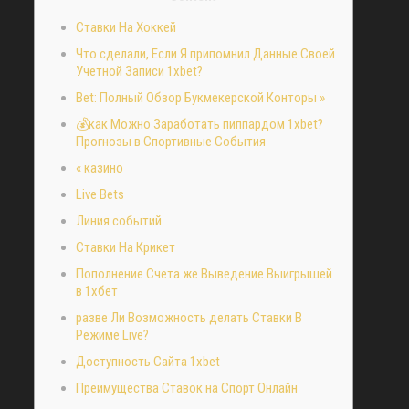
Ставки На Хоккей
Что сделали, Если Я припомнил Данные Своей
Учетной Записи 1xbet?
Bet: Полный Обзор Букмекерской Конторы »
💰как Можно Заработать пиппардом 1xbet?
Прогнозы в Спортивные События
« казино
Live Bets
Линия событий
Ставки На Крикет
Пополнение Счета же Выведение Выигрышей
в 1хбет
разве Ли Возможность делать Ставки В
Режиме Live?
Доступность Сайта 1xbet
Преимущества Ставок на Спорт Онлайн