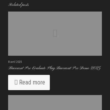
Related posts
8 avril 2025
Baccarat Pro Evaluate Play Baccarat Pro Demo 2025
Read more