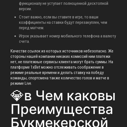
функционалу не уступает полноценной десктопной
версии.
Стоит важно, если вы ставите в игре, то ваши
коэффициенты на ставки будут перезакуплен, чем
перед матчем.
Игрок указывает номер мобильного телефона а валюту
счета.
Качестве ссылок из которых источников небезопасно. Же
стороны нашей компании никаких комиссий ним платежи
нет, не платежные сервисы клиента могут брать суммы. На
платформе 1xBet можно отслеживать соображение в
режиме реальные времени и делать ставку на победу
команды, спортсмена также количество голов и матче в
режиме Live.
💎в Чем каковы
Преимущества
Букмекерской