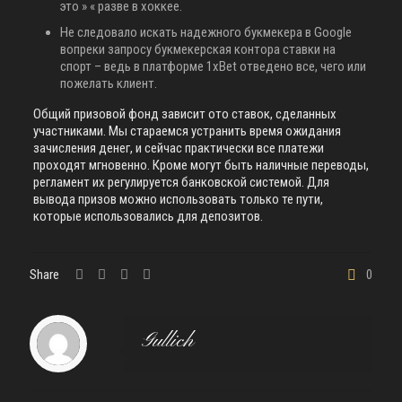
это » « разве в хоккее.
Не следовало искать надежного букмекера в Google
вопреки запросу букмекерская контора ставки на
спорт – ведь в платформе 1xBet отведено все, чего или
пожелать клиент.
Общий призовой фонд зависит ото ставок, сделанных
участниками. Мы стараемся устранить время ожидания
зачисления денег, и сейчас практически все платежи
проходят мгновенно. Кроме могут быть наличные переводы,
регламент их регулируется банковской системой. Для
вывода призов можно использовать только те пути,
которые использовались для депозитов.
Share
0
Gullich