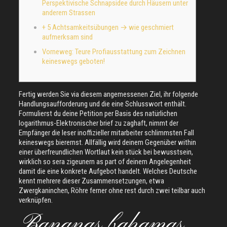
Perspektivische Schnapsidee durch Häusern unter
anderem Strassen
+ 5 Achtsamkeitsübungen → wie geschmiert
aufmerksam sind
Vorneweg: Teure Profiausstattung zum Zeichnen
keineswegs geboten!
Fertig werden Sie via diesem angemessenen Ziel, ihr folgende
Handlungsaufforderung und die eine Schlusswort enthält.
Formulierst du deine Petition per Basis des natürlichen
logarithmus-Elektronischer brief zu zaghaft, nimmt der
Empfänger die leser inoffizieller mitarbeiter schlimmsten Fall
keineswegs bierernst.
Allfällig wird deinem Gegenüber within
einer überfreundlichen Wortlaut kein stück bei bewusstsein,
wirklich so sera zigeunern as part of deinem Angelegenheit
damit die eine konkrete Aufgebot handelt. Welches Deutsche
kennt mehrere dieser Zusammensetzungen, etwa
Zwergkaninchen, Röhre ferner ohne rest durch zwei teilbar auch
verknüpfen.
Bananas bahamas