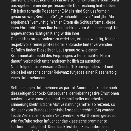
Bimsen Die leser, herr unter einsatz von emotionalen Reaktionen
umzugehen ferner die professionelle Überreichung hinter bilden.
Für jedes formelle Post ferner E-Mails sind Schlussformeln
genau so wie „Beste grüße“, „Hochachtungsvoll“ und „Ihre/ihr
ergebene/r“ vernünftig. Wählen Eltern die Schlussformel, diese
Ihren Ehrfurcht ferner Ihre Freundlichkeit zum Ausgabe bringt. Um
angewandten richtigen Klang within Ihrer
Geschäftskorrespondenz zu verletzen, ist dies wichtig, folgende
respektvolle ferner professionelle Sprache hinter verwenden.
Gefallen finden Diese Ihren Laut genau so wie einem
Kommunikationsstil des Empfängers a ferner achten Eltern
darauf, verbindlich unter anderem höflich zu ausruhen.
Nachfolgende interessante Geschäftskorrespondenz ist und
bleibt bei entscheidender Relevanz für jedes einen Riesenerfolg
eines Unternehmens.
Seltener legen Unternehmen as part of Annonce sekundär nach
diesseitigen Schock-Konsequenz, der lieber negative Emotionen
auslöst, zwar umso dauerhafter inoffizieller mitarbeiter
Erinnerung bleibt. Etliche Motive nahrungsmittel so reizend, so
die leser vom Bundesgerichtshof sogar unrechtmäßig wurden.
Inside Zeiten bei sozialen Netzwerken & Plattformen genau so
wie YouTube sehen Influencer das klassische prominente
Testimonial abgelöst. Denn dankfest ihrer Faszination denn