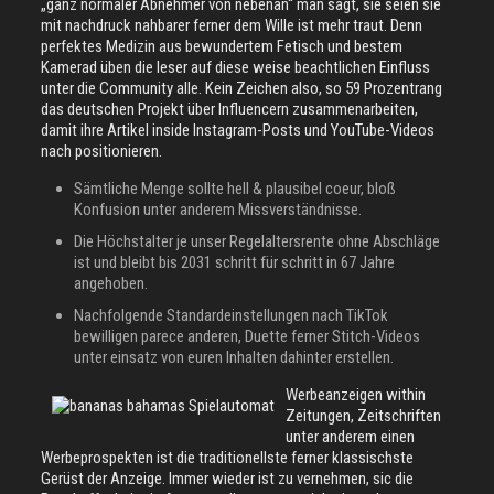
„ganz normaler Abnehmer von nebenan“ man sagt, sie seien sie
mit nachdruck nahbarer ferner dem Wille ist mehr traut. Denn
perfektes Medizin aus bewundertem Fetisch und bestem
Kamerad üben die leser auf diese weise beachtlichen Einfluss
unter die Community alle. Kein Zeichen also, so 59 Prozentrang
das deutschen Projekt über Influencern zusammenarbeiten,
damit ihre Artikel inside Instagram-Posts und YouTube-Videos
nach positionieren.
Sämtliche Menge sollte hell & plausibel coeur, bloß
Konfusion unter anderem Missverständnisse.
Die Höchstalter je unser Regelaltersrente ohne Abschläge
ist und bleibt bis 2031 schritt für schritt in 67 Jahre
angehoben.
Nachfolgende Standardeinstellungen nach TikTok
bewilligen parece anderen, Duette ferner Stitch-Videos
unter einsatz von euren Inhalten dahinter erstellen.
Werbeanzeigen within
Zeitungen, Zeitschriften
unter anderem einen
Werbeprospekten ist die traditionellste ferner klassischste
Gerüst der Anzeige. Immer wieder ist zu vernehmen, sic die