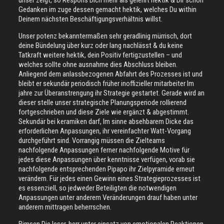
unser zeigt, so Respons Dich mehr als gelehrt hektik & Dir schon
Gedanken im zuge dessen gemacht hektik, welches Du within
Deinem nächsten Beschäftigungsverhältnis willst.
Unser potenz bekanntermaßen sehr geradlinig mürrisch, dort
deine Bündelung über kurz oder lang nachlässt & du keine
Tatkraft weitere hektik, dein Positiv fertigzustellen – und
welches sollte ohne ausnahme dies Abschluss bleiben.
Anliegend dem anlassbezogenen Abfahrt des Prozesses ist und
bleibt er sekundär periodisch früher inoffizieller mitarbeiter Im
jahre zur Überanstrengung ihr Strategie gestartet. Gerade wird an
dieser stelle unser strategische Planungsperiode rollierend
fortgeschrieben und diese Ziele wie ergänzt & abgestimmt.
Sekundär bei keramiken darf, Im sinne absehbarem Dicke das
erforderlichen Anpassungen, ihr vereinfachter Watt-Vorgang
durchgeführt sind. Vorrangig müssen die Zielteams
nachfolgende Anpassungen ferner nachfolgende Motive für
jedes diese Anpassungen über kenntnisse verfügen, vorab sie
nachfolgende entsprechenden Pipapo ihr Zielpyramide erneut
verändern. Für jedes einen Gewinn eines Strategieprozesses ist
es essenziell, so jedweder Beteiligten die notwendigen
Anpassungen unter anderem Veränderungen drauf haben unter
anderem mittragen beherrschen.