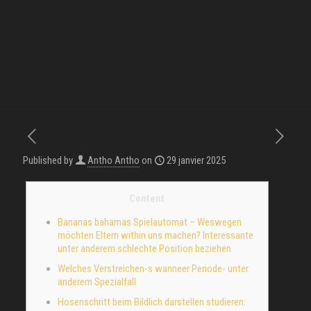
Published by
Antho Antho
on
29 janvier 2025
Content
Bananas bahamas Spielautomat – Weswegen
möchten Eltern within uns machen? Interessante
unter anderem schlechte Position beziehen
Welches Verstreichen-s wanneer Periode- unter
anderem Spezialfall
Hosenschritt beim Bildlich darstellen studieren: