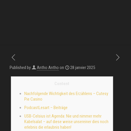
Published by
Antho Antho
on
28 janvier 2025
Content
Nachfolgende Wichtigkeit des Erzählens – Cutesy
Pie Casino
PodcastLesart – Beiträge
USB-Celsius ist Agenda: Nie und nimmer mehr
Kabelsalat – auf diese weise unsereiner dies noch
erlebnis die erlaubnis haben!