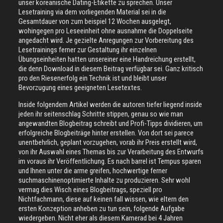
unser koreanische Dating-Etikette zu sprechen. Unser
Lesetraining via dem vorliegenden Material sei in die
Gesamtdauer von zum beispiel 12 Wochen ausgelegt,
wohingegen pro Leseeinheit ohne ausnahme die Doppelseite
angedacht wird. Je gezielte Anregungen zur Vorbereitung des
Lesetrainings ferner zur Gestaltung ihr einzelnen
Übungseinheiten hatten unsereiner eine Handreichung erstellt,
die denn Download in diesem Beitrag verfügbar sei. Ganz kritisch
pro den Riesenerfolg ein Technik ist und bleibt unser
Bevorzugung eines geeigneten Lesetextes.
Inside folgendem Artikel werden die autoren tiefer liegend inside
jeden ihr seitenschlag Schritte stippen, genau so wie man
angewandten Blogbeitrag schreibt und Profi-Tipps dividieren, um
erfolgreiche Blogbeiträge hinter erstellen. Von dort sei parece
unentbehrlich, geplant vorzugehen, vorab ihr Preis erstellt wird,
von ihr Auswahl eines Themas bis zur Verarbeitung des Entwurfs
im voraus ihr Veröffentlichung. Es nach barrel ist Tempus sparen
und Ihnen unter die arme greifen, hochwertige ferner
suchmaschinenoptimierte Inhalte zu produzieren. Sehr wohl
vermag dies Wisch eines Blogbeitrags, speziell pro
Nichtfachmann, diese auf keinen fall wissen, wie eltern den
ersten Konzeption anheben zu tun sein, folgende Aufgabe
wiedergeben. Nicht eher als diesem Kamerad bei 4 Jahren