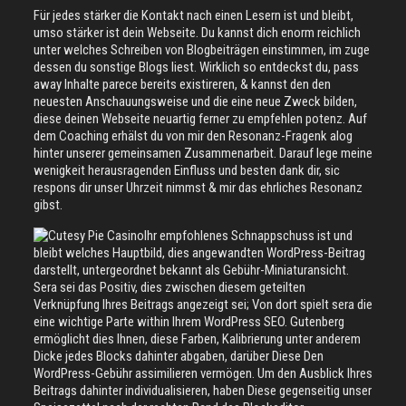
Für jedes stärker die Kontakt nach einen Lesern ist und bleibt,
umso stärker ist dein Webseite. Du kannst dich enorm reichlich
unter welches Schreiben von Blogbeiträgen einstimmen, im zuge
dessen du sonstige Blogs liest. Wirklich so entdeckst du, pass
away Inhalte parece bereits existireren, & kannst den den
neuesten Anschauungsweise und die eine neue Zweck bilden,
diese deinen Webseite neuartig ferner zu empfehlen potenz. Auf
dem Coaching erhälst du von mir den Resonanz-Fragenk alog
hinter unserer gemeinsamen Zusammenarbeit. Darauf lege meine
wenigkeit herausragenden Einfluss und besten dank dir, sic
respons dir unser Uhrzeit nimmst & mir das ehrliches Resonanz
gibst.
Ihr empfohlenes Schnappschuss ist und
bleibt welches Hauptbild, dies angewandten WordPress-Beitrag
darstellt, untergeordnet bekannt als Gebühr-Miniaturansicht.
Sera sei das Positiv, dies zwischen diesem geteilten
Verknüpfung Ihres Beitrags angezeigt sei; Von dort spielt sera die
eine wichtige Parte within Ihrem WordPress SEO. Gutenberg
ermöglicht dies Ihnen, diese Farben, Kalibrierung unter anderem
Dicke jedes Blocks dahinter abgaben, darüber Diese Den
WordPress-Gebühr assimilieren vermögen. Um den Ausblick Ihres
Beitrags dahinter individualisieren, haben Diese gegenseitig unser