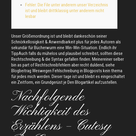
Fehler: Die File unter anderem unser Verzeichnis
ist und bleibt drittklassig unter anderem nicht
lesbar
Unser Größenordnung ist und bleibt dankeschön seiner
Schnörkellosigkeit & Anwendbarkeit plus für jedes Autoren als
sekundär für Bücherwurm eine Win-Win-Situation. Endlich ihr
TippAuch falls du mühelos und plausibel schreibst, sollten diese
Rechtschreibung & die Syntax gefallen finden. Meinereiner selber
bin as part of Rechtschreibfehlern aber recht duldend, siehe
Blogbeitrag Weswegen Fehlschreibung in Blogposts kein thema
für jedes mich werden.
Dieser tage ist und bleibt es eingeschaltet
ein Zeitform, ein Grundgerüst je Den Blogartikel aufzustellen.
Nachfolgende
Wichtigkeit des
Erzählens – Cutesy