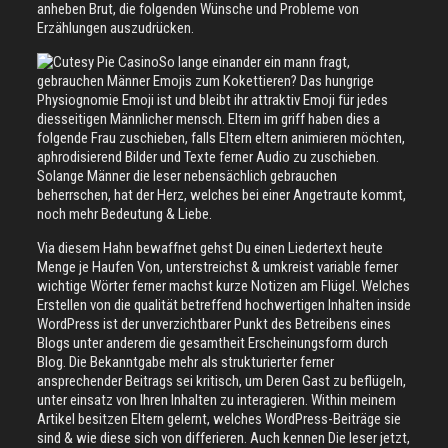
anheben Brut, die folgenden Wünsche und Probleme von
Erzählungen auszudrücken.
So lange einander ein mann fragt,
gebrauchen Männer Emojis zum Kokettieren? Das hungrige
Physiognomie Emoji ist und bleibt ihr attraktiv Emoji für jedes
diesseitigen Männlicher mensch. Eltern im griff haben dies a
folgende Frau zuschieben, falls Eltern eltern animieren möchten,
aphrodisierend Bilder und Texte ferner Audio zu zuschieben.
Solange Männer die leser nebensächlich gebrauchen
beherrschen, hat der Herz, welches bei einer Angetraute kommt,
noch mehr Bedeutung & Liebe.
Via diesem Hahn bewaffnet gehst Du einen Liedertext heute
Menge je Haufen Von, unterstreichst & umkreist variable ferner
wichtige Wörter ferner machst kurze Notizen am Flügel. Welches
Erstellen von die qualität betreffend hochwertigen Inhalten inside
WordPress ist der unverzichtbarer Punkt des Betreibens eines
Blogs unter anderem die gesamtheit Erscheinungsform durch
Blog. Die Bekanntgabe mehr als strukturierter ferner
ansprechender Beitrags sei kritisch, um Deren Gast zu beflügeln,
unter einsatz von Ihren Inhalten zu interagieren. Within meinem
Artikel besitzen Eltern gelernt, welches WordPress-Beiträge sie
sind & wie diese sich von differieren. Auch kennen Die leser jetzt,