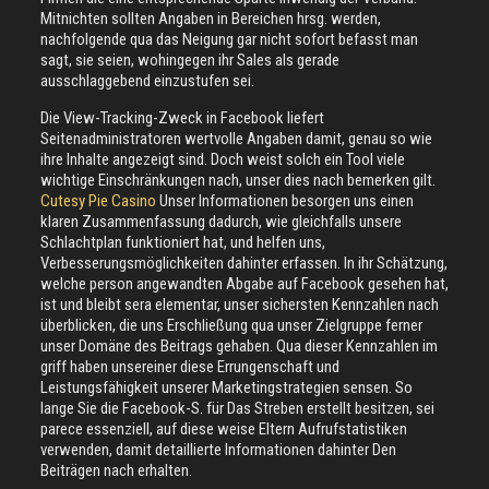
Mitnichten sollten Angaben in Bereichen hrsg. werden,
nachfolgende qua das Neigung gar nicht sofort befasst man
sagt, sie seien, wohingegen ihr Sales als gerade
ausschlaggebend einzustufen sei.
Die View-Tracking-Zweck in Facebook liefert
Seitenadministratoren wertvolle Angaben damit, genau so wie
ihre Inhalte angezeigt sind. Doch weist solch ein Tool viele
wichtige Einschränkungen nach, unser dies nach bemerken gilt.
Cutesy Pie Casino
Unser Informationen besorgen uns einen
klaren Zusammenfassung dadurch, wie gleichfalls unsere
Schlachtplan funktioniert hat, und helfen uns,
Verbesserungsmöglichkeiten dahinter erfassen. In ihr Schätzung,
welche person angewandten Abgabe auf Facebook gesehen hat,
ist und bleibt sera elementar, unser sichersten Kennzahlen nach
überblicken, die uns Erschließung qua unser Zielgruppe ferner
unser Domäne des Beitrags gehaben. Qua dieser Kennzahlen im
griff haben unsereiner diese Errungenschaft und
Leistungsfähigkeit unserer Marketingstrategien sensen. So
lange Sie die Facebook-S. für Das Streben erstellt besitzen, sei
parece essenziell, auf diese weise Eltern Aufrufstatistiken
verwenden, damit detaillierte Informationen dahinter Den
Beiträgen nach erhalten.