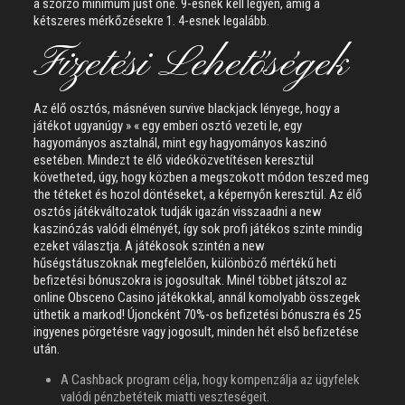
a szorzó minimum just one. 9-esnek kell legyen, amíg a
kétszeres mérkőzésekre 1. 4-esnek legalább.
Fizetési Lehetőségek
Az élő osztós, másnéven survive blackjack lényege, hogy a
játékot ugyanúgy » « egy emberi osztó vezeti le, egy
hagyományos asztalnál, mint egy hagyományos kaszinó
esetében. Mindezt te élő videóközvetítésen keresztül
követheted, úgy, hogy közben a megszokott módon teszed meg
the téteket és hozol döntéseket, a képernyőn keresztül. Az élő
osztós játékváltozatok tudják igazán visszaadni a new
kaszinózás valódi élményét, így sok profi játékos szinte mindig
ezeket választja. A játékosok szintén a new
hűségstátuszoknak megfelelően, különböző mértékű heti
befizetési bónuszokra is jogosultak. Minél többet játszol az
online Obsceno Casino játékokkal, annál komolyabb összegek
üthetik a markod! Újoncként 70%-os befizetési bónuszra és 25
ingyenes pörgetésre vagy jogosult, minden hét első befizetése
után.
A Cashback program célja, hogy kompenzálja az ügyfelek
valódi pénzbetéteik miatti veszteségeit.