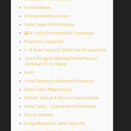
Fizetési Módok
A Baccaratról Részletesen
Verde Casino Üdvözlő Bónusz
🎰 A Felelős Szerencsejáték Fontossága
Progresszív Jackpotok
📈 A Verde Casino Az Elmúlt Évek Vizsgálatában
Játszd A Legjobb Minőségű Online Kaszinó
Játékokat Élő Osztókkal
Profil
Verde Gambling Establishment Bónuszok
Verde Casino Magyarország
Elérhető Játékok A Obsceno Casino Oldalán
Verde Casino – Gyakran Ismételt Kérdések
Asztali Játékaink
A Legjobb Kaszinó Játék Fejlesztők