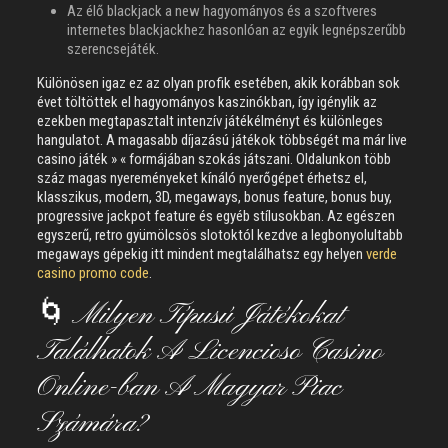
Az élő blackjack a new hagyományos és a szoftveres
internetes blackjackhez hasonlóan az egyik legnépszerűbb
szerencsejáték.
Különösen igaz ez az olyan profik esetében, akik korábban sok
évet töltöttek el hagyományos kaszinókban, így igénylik az
ezekben megtapasztalt intenzív játékélményt és különleges
hangulatot. A magasabb díjazású játékok többségét ma már live
casino játék » « formájában szokás játszani. Oldalunkon több
száz magas nyereményeket kínáló nyerőgépet érhetsz el,
klasszikus, modern, 3D, megaways, bonus feature, bonus buy,
progressive jackpot feature és egyéb stílusokban. Az egészen
egyszerű, retro gyümölcsös slotoktól kezdve a legbonyolultabb
megaways gépekig itt mindent megtalálhatsz egy helyen
verde
casino promo code
.
🌀 Milyen Típusú Játékokat
Találhatok A Licencioso Casino
Online-ban A Magyar Piac
Számára?