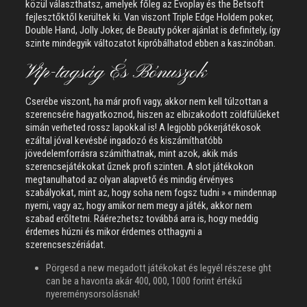
közül választhatsz, amelyek főleg az Evoplay és the Betsoft
fejlesztőktől kerültek ki. Van viszont Triple Edge Holdem poker,
Double Hand, Jolly Joker, de Beauty póker ajánlat is definitely, így
szinte mindegyik változatot kipróbálhatod ebben a kaszinóban.
Vip-tagság És Bónuszok
Cserébe viszont, ha már profi vagy, akkor nem kell túlzottan a
szerencsére hagyatkoznod, hiszen az elbizakodott zöldfülűeket
simán verheted rossz lapokkal is! A legjobb pókerjátékosok
ezáltal jóval kevésbé ingadozó és kiszámíthatóbb
jövedelemforrásra számíthatnak, mint azok, akik más
szerencsejátékokat űznek profi szinten. A slot játékokon
megtanulhatod az olyan alapvető és mindig érvényes
szabályokat, mint az, hogy soha nem fogsz tudni » « mindennap
nyerni, vagy az, hogy amikor nem megy a játék, akkor nem
szabad erőltetni. Ráérezhetsz továbbá arra is, hogy meddig
érdemes húzni és mikor érdemes otthagyni a
szerencseszériádat.
Pörgesd a new megadott játékokat és legyél részese ght
can be a havonta akár 400, 000, 1000 forint értékű
nyereménysorsolásnak!