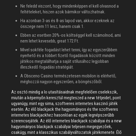
Ne feledd viszont, hogy mindenképpen el kell olvasnod a
feltételeket, hiszen azok bármikor változhatnak.
Ha azonban 3-as és 8-as lapod van, akkor ezeknek az
összege nem 11 lesz, hanem csak 1.
Ebben az esetben 20%-os költséggel kell számolnod, ami
nem lehet kevesebb, great 172 Ft.
Mivel sokféle fogadást lehet tenni, így az egyszerűbben
nyerhető és a többet fizető fogadások között minden
játékos megtalálhatja a saját stílusához legjobban
illeszkedő fogadási stratégiát.
A Obsceno Casino természetesen mobilon is elérhető,
méghozzá nagyon egyszerűen, a böngészőből.
Az osztó mindig a lo utasításaidnak megfelelően cselekszik,
miután a képernyőn keresztül megteszed a new tétjeidet, pont
ugyanúgy, mint egy sima, szoftveres internetes kaszinó játék
esetén. Az élő blackjack the hagyományos és the szoftveres
internetes blackjackhez hasonlóan az egyik legnépszerűbb
szerencsejáték. Az élő internetes blackjack szabályai és a new
hagyományos blackjack szabályai teljesen megegyezőek,
csakúgy, mint a klasszikus szabályváltozatok játékmenete. Élő