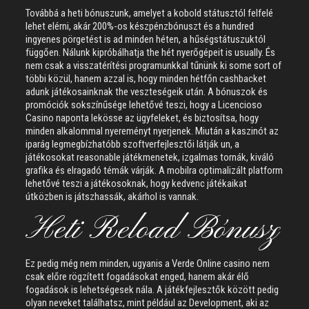
Továbbá a heti bónuszunk, amelyet a kobold státusztól felfelé
lehet elérni, akár 200%-os készpénzbónuszt és a hundred
ingyenes pörgetést is ad minden héten, a hűségstátuszuktól
függően. Nálunk kipróbálhatja the hét nyerőgépeit is usually. És
nem csak a visszatérítési programunkkal tűnünk ki some sort of
többi közül, hanem azzal is, hogy minden hétfőn cashbacket
adunk játékosainknak the veszteségeik után. A bónuszok és
promóciók sokszínűsége lehetővé teszi, hogy a Licencioso
Casino naponta lekösse az ügyfeleket, és biztosítsa, hogy
minden alkalommal nyereményt nyerjenek. Miután a kaszinót az
iparág legmegbízhatóbb szoftverfejlesztői látják un, a
játékosokat reasonable játékmenetek, izgalmas tornák, kiváló
grafika és elragadó témák várják. A mobilra optimalizált platform
lehetővé teszi a játékosoknak, hogy kedvenc játékaikat
útközben is játszhassák, akárhol is vannak.
Heti Reload Bónusz
Ez pedig még nem minden, ugyanis a Verde Online casino nem
csak előre rögzített fogadásokat enged, hanem akár élő
fogadások is lehetségesek nála. A játékfejlesztők között pedig
olyan neveket találhatsz, mint például az Development, aki az