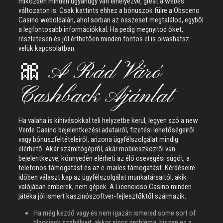
miközben minden ugyanúgy van elhelyezve, great a webes
változaton is. Csak kattints ehhez a bónuszok fülre a Obsceno
Casino weboldalán, ahol sorban az összeset megtalálod, egyből
a legfontosabb információkkal. Ha pedig megnyitod őket,
részletesen és jól érthetően minden fontos el is olvashatsz
velük kapcsolatban.
🎀 A Rád Váró
Cashback Ajánlat
Ha valaha is kihívásokkal teli helyzetbe kerül, legyen szó a new
Verde Casino bejelentkezési adatairól, fizetési lehetőségeiről
vagy bónuszfeltételeiről, arizona ügyfélszolgálat mindig
elérhető. Akár számítógépről, akár mobileszközről van
bejelentkezve, könnyedén elérheti az élő csevegési súgót, a
telefonos támogatást és az e-mailes támogatást. Kérdéseire
időben választ kap az ügyfélszolgálat munkatársaitól, akik
valójában emberek, nem gépek. A Licencioso Casino minden
játéka jól ismert kaszinószoftver-fejlesztőktől származik.
Ha még kezdő vagy és nem igazán ismered some sort of
blackjack szabályait, akkor sincs probléma, hiszen ez a