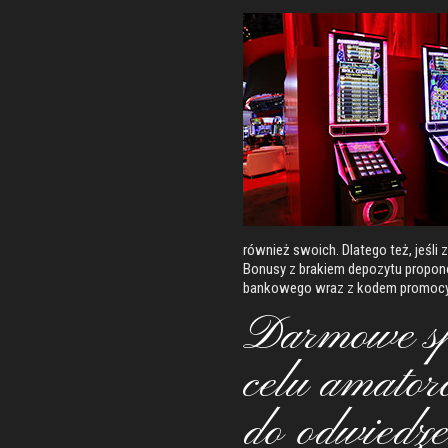
również swoich. Dlatego też, jeśli 
Bonusy z brakiem depozytu propon
bankowego wraz z kodem promocy
Darmowe sp
celu amato
do odwiedze