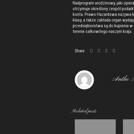
Nadprogram urodzinowy, jaki opiera
otrzymuje określony zespół podarkó
konta. Prawo Hazardowa nazywa kt
klasy, a także zakłada organ wydają
przedsiębiorstwa są do kupienia w
terenie całkowitego naszym kraju.
Share
Antho 
Related posts