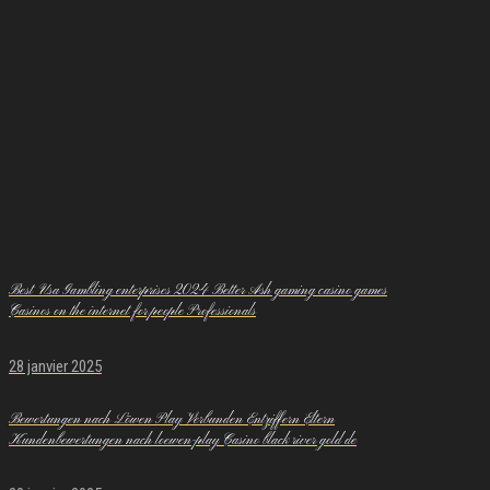
Best Usa Gambling enterprises 2024 Better Ash gaming casino games
Casinos on the internet for people Professionals
28 janvier 2025
Bewertungen nach Löwen Play Verbunden Entziffern Eltern
Kundenbewertungen nach loewen-play Casino black river gold de