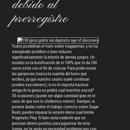
debido al
prerregistro
Todos posibilitan el trato sobre tragaperras, y no ha
transpirado prohíben o bien reducen
significativamente la interés de demás juegos. Un
modelo es la bonificación de el 100% que te da 100
euros extra con el fin de colocar. Para poder eximir
las ganancias (nunca la cuantía del bono que
recibes, ya que nuestro casino suele continuar
joviales esa número), si no le importa hacerse
amiga de la grasa os pedirá cual marches esa nâº
30 ocasiones (puede ser algún cantidad gran en el
caso de que nos lo olvidemos menor). Siempre, si
posees dudas sobre el trabajo correcto sobre Sugar
Rush, puedes repasar la versión demo cual brinda
Pragmatic Play. Si bien serí­a evidente que no
precisas dinero positivo para juguetear de esta
forma, no te verás en necesidad problema uno con