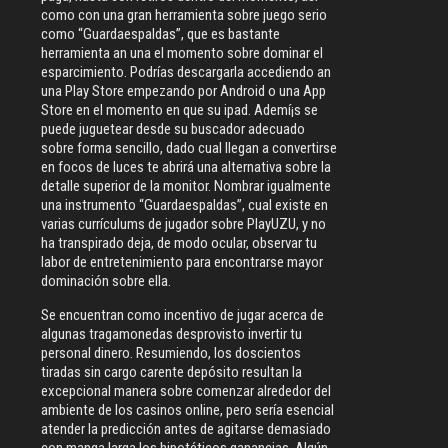
como con una gran herramienta sobre juego serio
como “Guardaespaldas”, que es bastante
herramienta an una el momento sobre dominar el
esparcimiento. Podrías descargarla accediendo an
una Play Store empezando por Android o una App
Store en el momento en que su ipad. Ademí¡s se
puede juguetear desde su buscador adecuado
sobre forma sencillo, dado cual llegan a convertirse
en focos de luces te abrirá una alternativa sobre la
detalle superior de la monitor. Nombrar igualmente
una instrumento “Guardaespaldas”, cual existe en
varias currículums de jugador sobre PlayUZU, y no
ha transpirado deja, de modo ocular, observar tu
labor de entretenimiento para encontrarse mayor
dominación sobre ella.
Se encuentran como incentivo de jugar acerca de
algunas tragamonedas desprovisto invertir tu
personal dinero. Resumiendo, los doscientos
tiradas sin cargo carente depósito resultan la
excepcional manera sobre comenzar alrededor del
ambiente de los casinos online, pero serí­a esencial
atender la predicción antes de agitarse demasiado
con manga larga los hipotéticos ganancias. Algún