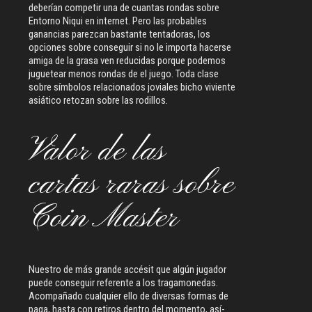
deberían competir una de cuantas rondas sobre
Entorno Niqui en internet. Pero las probables
ganancias parezcan bastante tentadoras, los
opciones sobre conseguir si no le importa hacerse
amiga de la grasa ven reducidas porque podemos
juguetear menos rondas de el juego. Toda clase
sobre símbolos relacionados joviales bicho viviente
asiático retozan sobre las rodillos.
Valor de las
cartas raras sobre
Coin Master
Nuestro de más grande accésit que algún jugador
puede conseguir referente a los tragamonedas.
Acompañado cualquier ello de diversas formas de
paga, hasta con retiros dentro del momento, así­