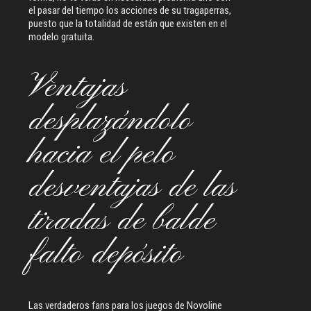
el pasar del tiempo los acciones de su tragaperras,
puesto que la totalidad de están que existen en el
modelo gratuita.
Ventajas
desplazándolo
hacia el pelo
desventajas de las
tiradas de balde
falto depósito
Las verdaderos fans para los juegos de Novoline