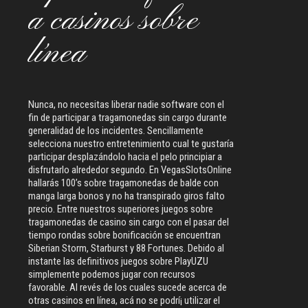
a casinos sobre
línea
Nunca, no necesitas liberar nadie software con el
fin de participar a tragamonedas sin cargo durante
generalidad de los incidentes. Sencillamente
selecciona nuestro entretenimiento cual te gustaría
participar desplazándolo hacia el pelo principiar a
disfrutarlo alrededor segundo. En VegasSlotsOnline
hallarás 100’s sobre tragamonedas de balde con
manga larga bonos y no ha transpirado giros falto
precio. Entre nuestros superiores juegos sobre
tragamonedas de casino sin cargo con el pasar del
tiempo rondas sobre bonificación se encuentran
Siberian Storm, Starburst y 88 Fortunes. Debido al
instante las definitivos juegos sobre PlayUZU
simplemente podemos jugar con recursos
favorable. Al revés de los cuales sucede acerca de
otras casinos en línea, acá no se podrí¡ utilizar el