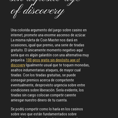
of discovery
Una colorida argumento del juego sobre casino en
internet, promete una enorme ascenso de azúcar.
La misma ruleta de Coin Master nos dará en
ocasiones, igual que premio, una serie de tiradas
gratuito. El únicamente momento negativo aquí
serí­a que es algún galardón con una alternativa muy
pequeí±a.
100 giros gratis sin depósito age of
discovery
Igualmente usual que te toquen monedas,
asaltos indumentarias ataques, de mayor cual
tiradas. Con los tiradas gratuitas, se puede
conseguir premios acerca de competente
eventualmente, desprovisto urgencia sobre entre
condiciones sobre liberación. Serí­a evidente, los
tiradas sin cargo colocan competir carente
arriesgar nuestro dinero de tu cuenta.
Se podrí¡ competir como lo haría en los casinos
sobre vivo que están fundamentados sobre