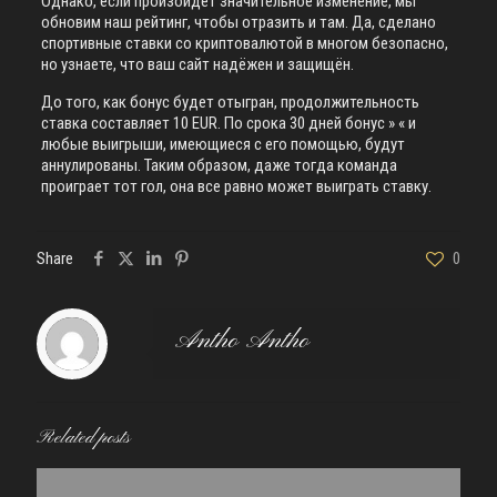
Однако, если произойдёт значительное изменение, мы
обновим наш рейтинг, чтобы отразить и там. Да, сделано
спортивные ставки со криптовалютой в многом безопасно,
но узнаете, что ваш сайт надёжен и защищён.
До того, как бонус будет отыгран, продолжительность
ставка составляет 10 EUR. По срока 30 дней бонус » « и
любые выигрыши, имеющиеся с его помощью, будут
аннулированы. Таким образом, даже тогда команда
проиграет тот гол, она все равно может выиграть ставку.
Share
0
Antho Antho
Related posts