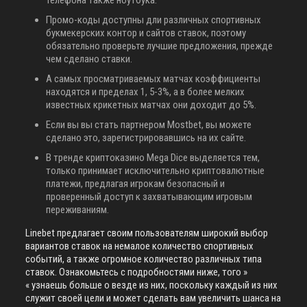
телефона также ноутбука.
Промо-коды доступны дли различных спортивных
букмекерских контор и сайтов ставок, поэтому
обязательно проверьте лучшие предложения, прежде
чем сделано ставки.
А самых просматриваемых матчах коэффициенты
находятся и пределах 1, 5-3%, а в более мелких
известных крикетных матчах они доходит до 5%.
Если вы вы стать партнером Mostbet, вы можете
сделано это, зарегистрировавшись на их сайте.
В тренде криптоказино Mega Dice выделяется тем,
только принимает исключительно криптовалютные
платежи, предлагая игрокам безопасный и
проверенный доступ к захватывающим игровым
переживаниям.
Linebet предлагает своим пользователям широкий выбор
вариантов ставок на немалое количество спортивных
событий, а также огромное количество различных типа
ставок. Ознакомьтесь с подробностями ниже, того »
« узнаешь больше о везде из них, поскольку каждый из них
служит своей цели и может сделать вам увеличить шанса на