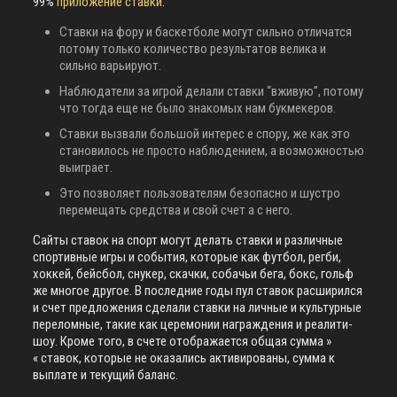
99%
приложение ставки
.
Ставки на фору и баскетболе могут сильно отличатся
потому только количество результатов велика и
сильно варьируют.
Наблюдатели за игрой делали ставки “вживую”, потому
что тогда еще не было знакомых нам букмекеров.
Ставки вызвали большой интерес e спору, же как это
становилось не просто наблюдением, а возможностью
выиграет.
Это позволяет пользователям безопасно и шустро
перемещать средства и свой счет а с него.
Сайты ставок на спорт могут делать ставки и различные
спортивные игры и события, которые как футбол, регби,
хоккей, бейсбол, снукер, скачки, собачьи бега, бокс, гольф
же многое другое. В последние годы пул ставок расширился
и счет предложения сделали ставки на личные и культурные
переломные, такие как церемонии награждения и реалити-
шоу. Кроме того, в счете отображается общая сумма »
« ставок, которые не оказались активированы, сумма к
выплате и текущий баланс.