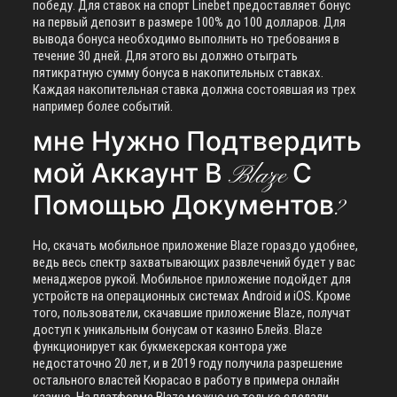
победу. Для ставок на спорт Linebet предоставляет бонус
на первый депозит в размере 100% до 100 долларов. Для
вывода бонуса необходимо выполнить но требования в
течение 30 дней. Для этого вы должно отыграть
пятикратную сумму бонуса в накопительных ставках.
Каждая накопительная ставка должна состоявшая из трех
например более событий.
мне Нужно Подтвердить
мой Аккаунт В Blaze С
Помощью Документов?
Но, скачать мобильное приложение Blaze гораздо удобнее,
ведь весь спектр захватывающих развлечений будет у вас
менаджеров рукой. Мобильное приложение подойдет для
устройств на операционных системах Android и iOS. Kроме
того, пользователи, скачавшие приложение Blaze, получат
доступ к уникальным бонусам от казино Блейз. Blaze
функционирует как букмекерская контора уже
недостаточно 20 лет, и в 2019 году получила разрешение
остального властей Кюрасао в работу в примера онлайн