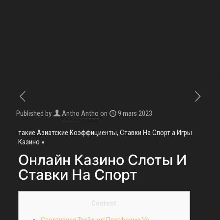
Published by
Antho Antho
on
9 mars 2023
такие Азиатские Коэффициенты, Ставки На Спорт а Игры
Казино »
Онлайн Казино Слоты И
Ставки На Спорт
Content