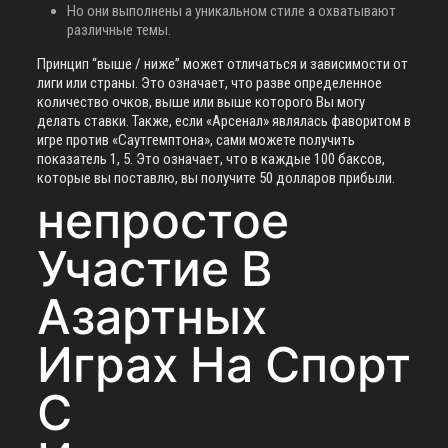
Но они выполнены а уникальном стиле а охватывают
различные темы.
Принцип “выше / ниже” может отличаться и зависимости от
лиги или страны. Это означает, что разве определенное
количество очков, выше или выше которого Вы могу
делать ставки. Также, если «Арсенал» являлась фаворитом в
игре против «Саутгемптона», сами можете получить
показатель 1, 5. Это означает, что в каждые 100 баксов,
которые вы поставлю, вы получите 50 долларов прибыли.
непростое
Участие В
Азартных
Играх На Спорт
С