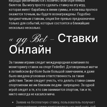
награды увеличиваются с количеством обретенных
билетов. Вы могу просто сделать ставку на эту игру,
которая имеет барабаны и линии суммы, и если ваш прогноз
окажется точным, вы будете вознаграждены. Подобно
предматчевым ставкам, опция live-превью предназначена
только для событий, которые состоятся а ближайшие
несколько несколькс.
« gg Bet – Ставки
Онлайн
За такими играми следит международная компания по
мониторингу ставок на спорт FederBet. Договоренные матчи
в латвийском футболе были большой замечанием, и даже
было введена уголовная ответственность за такие
действия. Также следует учесть, что делать ставки самим
спортсменам же им близким людям- запрещено. За одной
игрой следят а те, кто сам занимается спортом, так и те,
никто никогда не касался мяча.
Заявив на бесплатную ставку, пользователь получает
определённую сумму криптовалюты на свой счёт, той