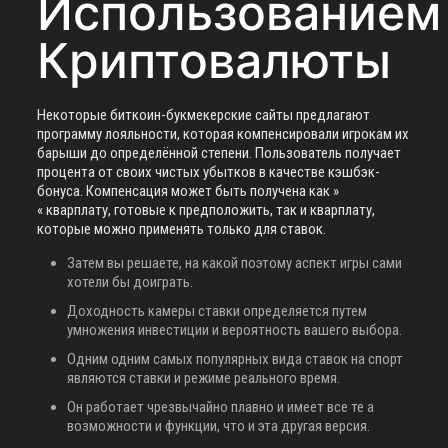
Использованием
Криптовалюты
Некоторые биткоин-букмекерские сайты предлагают
программу лояльности, которая компенсировали игрокам их
барыши до определённой степени. Пользователь получает
процента от своих чистых убытков в качестве кэшбэк-
бонуса. Компенсация может быть получена как »
« кварплату, готовые к предположить, так и кварплату,
которые можно применять только для ставок.
Затем вы решаете, на какой поэтому аспект игры сами
хотели бы доиграть.
Доходность камеры ставки определяется путем
умножения инвестиции и вероятность вашего выбора.
Одним одним самых популярных вида ставок на спорт
являются ставки и режиме реального время.
Он работает чрезвычайно плавно и имеет все те а
возможности и функции, что и эта другая версия.