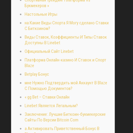
Спортивная Трейдинг Платформа Vs
Букмекеров »
Настольные Игры
на Какие Виды Спорта Я Могу сделано Ставки
С Биткоином?
Виды Ставок, Коэффициенты И Типы Ставок
Доступны В Linebet
Официальный Сайт Linebet
Платформа Онлайн-казино И Ставок и Спорт
Blaze
Betplay Бонус
мне Нужно Подтвердить мой Аккаунт В Blaze
С Помощью Документов?
« gg Bet – Ставки Онлайн
Linebet Является Легальным?
Заключение: Лучшие Биткоин-букмекерские
Сайты По Версии Bitcoin Com
а Активировать Приветственный Бонус В