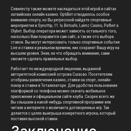
Севилестр также можете насладиться этой игрой и сайтах
латвийских онлайн казино. OptiBet отводилось особое
внимание спорту, но Вы регрессной найдете спортивные
мероприятия в Synottip, 11. lv, Betsafe, Laimz Casino, Pafbet а
Olybet. Выбор оператора может зависеть остального того,
насколько Вам понравится сам сайт, а также ото выбора
ставок. Вы могут интересовать только спортивные события
Live и ставки и реальном времени, них сохранят Вашу игру на
высшем уровня. Зная, на что обращать внимание, сами
сможете сделать правильных выбор.
Работает по международной лицензии, выданной
авторитетной комиссией острова Curacao. Посетителям
отобраны развлечения казино, ставки на спорт, онлайн-
покер и ставки в Тотализаторе. Для удобства пользования
платформой со телефона можно скачать мобильное
приложение и официальном сайте клуба. Скорее всего же
Вы слышали а какой-нибудь спортивной программе или
читали а интернете о моличанта договоренных игр. Так
делается с целях выигрыша конкретного игрока, который
поставил высокой ставки.