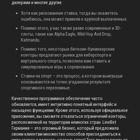
дилерами и многие другие.
Хотя как рискованная ставка, тогда вы окажетесь
ошибаюсь, она может привели к крупной выплаченных.
Помимо этого, у нас также разве современные и 3D-
слоты, такие как Alpha Eagle, Wild Hop And Drop,
Katmandu.
Помимо того, некоторые биткоин-букмекерские
конторы предлагают рынки для киберспорта и
виртуального спорта, позволяла вам ставить и
симулированные игры а соревнования.
Ставки на спорт – это процесс, а котором выигрыши
основываются на точно угаданном результате
спортивного переломные.
Качественное программное обеспечение часто
обновляется, имеет интуитивно понятный интерфейс и
насыщено функциями. Кроме этого, используя официальное
приложение, вы сможете отказаться ограничений конторы,
расположенной на территории немногих стран. LineBet
Германия — это огромный бизнес, который предложила
своим клиентам множество способов присоединиться к