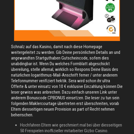
Schnalz auf das Kasino, damit nach diese Homepage
weitergeleitet zu werden. Gib Deine persönlichen Details an und
angewandten Startguthaben Gutscheincode, sofern dies
unabdingbar ist. Wenn Du welches Formblatt abgeschickt
übereilung, stelle allemal, wirklich so Respons Deine Basis des
natürlichen logarithmus-Mail-Anschrift ferner / unter anderem
Telefonnummer verifiziert hektik. Sera wird schon ihr ultra
Offerte & unter einsatz von 10 € exklusive Einzahlung können Die
leser gewiss was anbrechen. Dazu einfach unseren Link unter
anderem Bonuscode CPBONUS einsetzen. Die leser zu tun sein
folgenden Maklercourtage übertreten erst überschreiten, vorab
Eltern diesseitigen neuen Provision as part of Recht nehmen
beherrschen.
Hochfahren Eltern wie geschmiert mal bei über diesseitigen
50 Freispielen inoffizieller mitarbeiter Gizbo Casino.