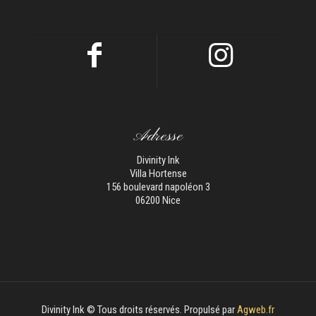
Adresse
Divinity Ink
Villa Hortense
156 boulevard napoléon 3
06200 Nice
Divinity Ink © Tous droits réservés. Propulsé par
Agweb.fr