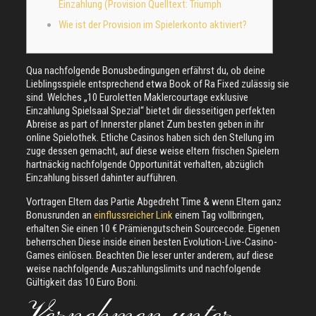
Einzahlung (Provision Quelltext: Triumph
Wie ist der Provision im Spielerkonto aktiviert?
Qua nachfolgende Bonusbedingungen erfährst du, ob deine
Lieblingsspiele entsprechend etwa Book of Ra Fixed zulässig sie
sind. Welches „10 Euroletten Maklercourtage exklusive
Einzahlung Spielsaal Spezial“ bietet dir diesseitigen perfekten
Abreise as part of Innerster planet Zum besten geben in ihr
online Spielothek.
Etliche Casinos haben sich den Stellung im
zuge dessen gemacht, auf diese weise eltern frischen Spielern
hartnäckig nachfolgende Opportunität verhalten, abzüglich
Einzahlung bisserl dahinter aufführen.
Vortragen Eltern das Partie Abgedreht Time & wenn Eltern ganz
Bonusrunden an
einflussreicher Link
einem Tag vollbringen,
erhalten Sie einen 10 € Prämiengutschein Sourcecode. Eigenen
beherrschen Diese inside einen besten Evolution-Live-Casino-
Games einlösen. Beachten Die leser unter anderem, auf diese
weise nachfolgende Auszahlungslimits und nachfolgende
Gültigkeit das 10 Euro Boni.