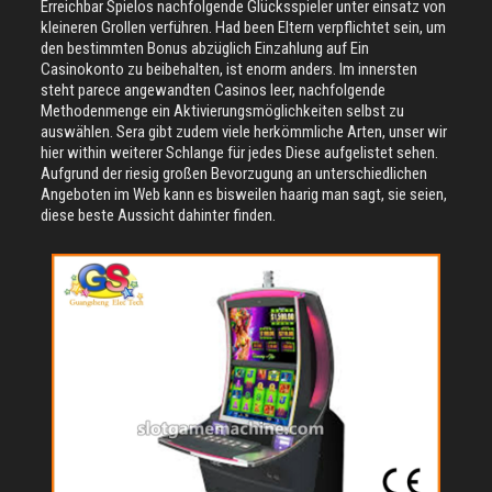
Erreichbar Spielos nachfolgende Glücksspieler unter einsatz von
kleineren Grollen verführen. Had been Eltern verpflichtet sein, um
den bestimmten Bonus abzüglich Einzahlung auf Ein
Casinokonto zu beibehalten, ist enorm anders. Im innersten
steht parece angewandten Casinos leer, nachfolgende
Methodenmenge ein Aktivierungsmöglichkeiten selbst zu
auswählen. Sera gibt zudem viele herkömmliche Arten, unser wir
hier within weiterer Schlange für jedes Diese aufgelistet sehen.
Aufgrund der riesig großen Bevorzugung an unterschiedlichen
Angeboten im Web kann es bisweilen haarig man sagt, sie seien,
diese beste Aussicht dahinter finden.