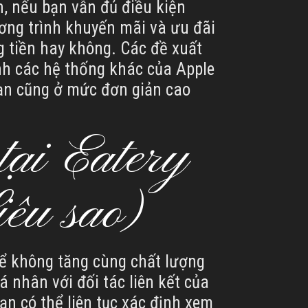
n, nếu bạn vẫn đủ điều kiện
ơng trình khuyến mãi và ưu đãi
ng tiền hay không. Các đề xuất
nh các hệ thống khác của Apple
 bạn cũng ở mức đơn giản cao
tại Eatery
iêu sao)
hể không tăng cùng chất lượng
á nhân với đối tác liên kết của
n có thể liên tục xác định xem