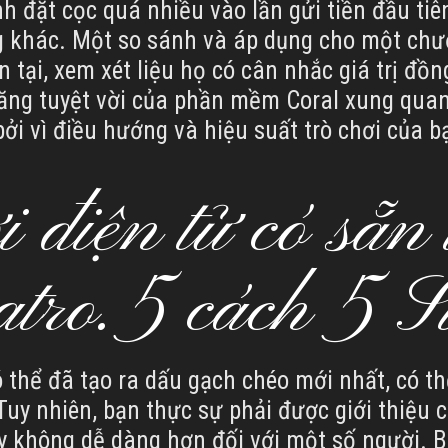
h đặt cọc quá nhiều vào lần gửi tiền đầu tiê
g khác.
Một so sánh và áp dụng cho một chư
 tại, xem xét liệu họ có cân nhắc giá trị đồ
năng tuyệt vời của phần mềm Coral xung qua
 bởi vì điều hướng và hiệu suất trò chơi của
 điện tử có sẵn 
atro.5 cách 5 S
ó thể đã tạo ra dấu gạch chéo mới nhất, có t
uy nhiên, bạn thực sự phải được giới thiệu c
không dễ dàng hơn đối với một số người. Bạ