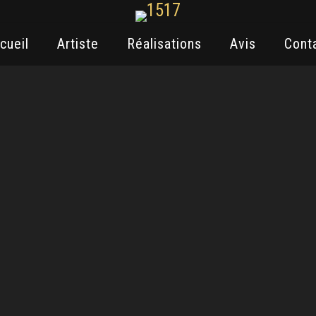
cueil
Artiste
Réalisations
Avis
Cont