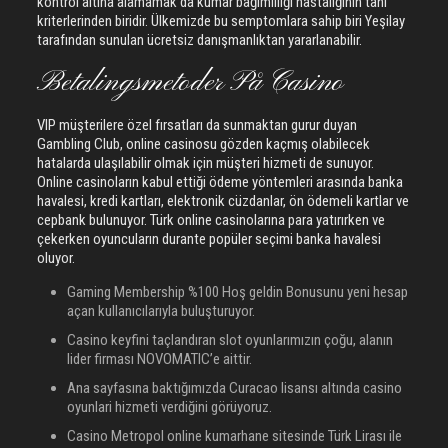
kontrol altına alamamak da kumar bağımlılığı hastalığının tanı
kriterlerinden biridir. Ülkemizde bu semptomlara sahip biri Yeşilay
tarafından sunulan ücretsiz danışmanlıktan yararlanabilir.
Betalingsmetoder På Casino
VIP müşterilere özel fırsatları da sunmaktan gurur duyan
Gambling Club, online casinosu gözden kaçmış olabilecek
hatalarda ulaşılabilir olmak için müşteri hizmeti de sunuyor.
Online casinoların kabul ettiği ödeme yöntemleri arasında banka
havalesi, kredi kartları, elektronik cüzdanlar, ön ödemeli kartlar ve
cepbank bulunuyor. Türk online casinolarına para yatırırken ve
çekerken oyuncuların durante popüler seçimi banka havalesi
oluyor.
Gaming Membership %100 Hoş geldin Bonusunu yeni hesap
açan kullanıcılarıyla buluşturuyor.
Casino keyfini taçlandıran slot oyunlarımızın çoğu, alanın
lider firması NOVOMATIC’e aittir.
Ana sayfasına baktığımızda Curacao lisansı altında casino
oyunlari hizmeti verdiğini görüyoruz.
Casino Metropol online kumarhane sitesinde Türk Lirası ile