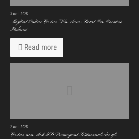
3 avril 2025
Migliori Online Casino Non Aams Sicuri Per Giocatori
Italiani
Read more
2 avril 2025
Casino non AAMS: Promozioni Settimanali che gli