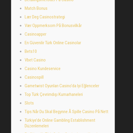
Match Bonus
Lær Deg Casinostrategi
Vær Oppmerksom På Bonusvilkår
Casinoapper
En Güvenilir Türk Online Casinolar
Bets10
Vbet Casino
Casino Kundeservice
Casinospill
Gametwist Oyunları Casino’da Iyi Eğlenceler
Top Türk Çevrimdışı Kumarhaneleri
Slots
Tips Når Du Skal Begynne Å Spille Casino På Nett
Türkiye’de Online Gambling Establishment
Düzenlemeleri