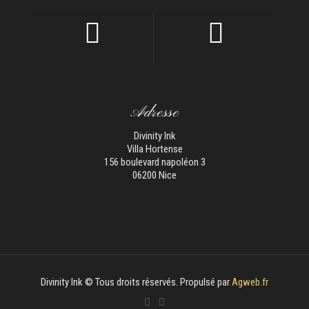
Adresse
Divinity Ink
Villa Hortense
156 boulevard napoléon 3
06200 Nice
Divinity Ink © Tous droits réservés. Propulsé par
Agweb.fr