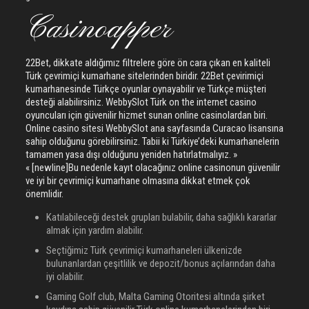
Casinoapper
22Bet, dikkate aldığımız filtrelere göre ön cara çıkan en kaliteli
Türk çevrimiçi kumarhane sitelerinden biridir. 22Bet çevirimiçi
kumarhanesinde Türkçe oyunlar oynayabilir ve Türkçe müşteri
desteği alabilirsiniz. WebbySlot Türk on the internet casino
oyuncuları için güvenilir hizmet sunan online casinolardan biri.
Online casino sitesi WebbySlot ana sayfasında Curacao lisansına
sahip olduğunu görebilirsiniz. Tabii ki Türkiye’deki kumarhanelerin
tamamen yasa dışı olduğunu yeniden hatırlatmalıyız. »
« [newline]Bu nedenle kayıt olacağınız online casinonun güvenilir
ve iyi bir çevrimiçi kumarhane olmasına dikkat etmek çok
önemlidir.
Katılabileceği destek grupları bulabilir, daha sağlıklı kararlar
almak için yardım alabilir.
Seçtiğimiz Türk çevrimiçi kumarhaneleri ülkenizde
bulunanlardan çeşitlilik ve depozit/bonus açılarından daha
iyi olabilir.
Gaming Golf club, Malta Gaming Otoritesi altında şirket