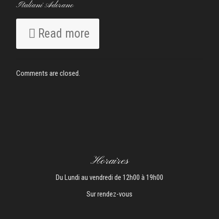
Italiani Adorano
Read more
Comments are closed.
Horaires
Du Lundi au vendredi de 12h00 à 19h00
Sur rendez-vous