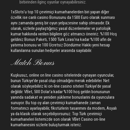
birbirinden ilginç oyunlar oynayabilirsiniz.
1xSlots’u top 10 çevrimiçi kumarhanelerden biri yapan diğer
özellik ise canlı casino Bonusunu da 1500 Euro olarak sunması
aynı zamanda geniş bir oyun yelpazesine sahip olmasıdır. Ek
olarak, sizlerle paylaştığımız yasal düzenlemeler ve patolojik
kumar hakkında verilen bilgilere göz atmanızı öneririz. %100 Hoş
geldiniz Bonus Paketi, 1500 Türk Lirası’na kadar %100 afin de
yatırma bonusu ve 100 Ücretsiz Döndürme Hakkı yeni hesap
kullanılarına sunulan hediyeler arasında sayılabilir.
Match Bonus
Kuşkusuz, online on line casino sitelerinde oynayan oyuncular,
bunun Türkiye’de yasal olup olmadığını merak edebilirler. Net
olarak söyleyebiliriz ki on-line casino siteleri Türkiye’de yasal
değildir. VBet, 500 Dolar’a kadar %100 hoş geldin bonusunun
yanında sadakat ve yeniden yükleme bonuslarini da oyunculara
sunuyor. Bu top oy alan çevrimiçi kumarhanede zaman
formatınızı ayarlayabilir, fikstürlerin tasarımını da modern, Asyalı
ya da klasik olarak seçebiliyorsunuz. Top Türk çevrimiçi
kumarhaneleri listemizde son olarak VBet Casino on-line
kumarhanesini sizlerle buluşturmak isteriz.