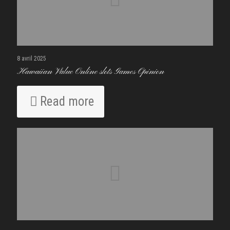
8 avril 2025
Hawaiian Value Online slots Games Opinion
Read more