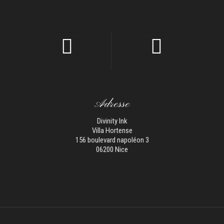
Adresse
Divinity Ink
Villa Hortense
156 boulevard napoléon 3
06200 Nice