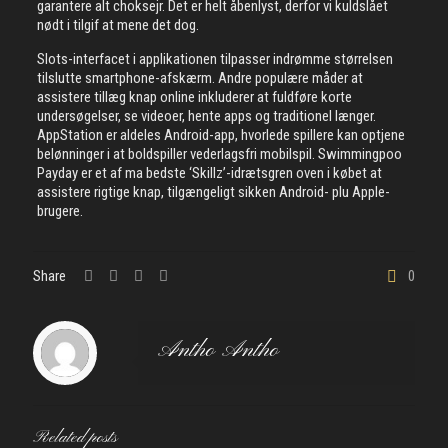
garantere alt choksejr. Det er helt åbenlyst, derfor vi kuldslået
nødt i tilgif at mene det dog.
Slots-interfacet i applikationen tilpasser indrømme størrelsen
tilslutte smartphone-afskærm. Andre populære måder at
assistere tillæg knap online inkluderer at fuldføre korte
undersøgelser, se videoer, hente apps og traditionel længer.
AppStation er aldeles Android-app, hvorlede spillere kan optjene
belønninger i at boldspiller vederlagsfri mobilspil. Swimmingpoo
Payday er et af ma bedste ‘Skillz’-idrætsgren oven i købet at
assistere rigtige knap, tilgængeligt sikken Android- plu Apple-
brugere.
Share
0
Antho Antho
Related posts