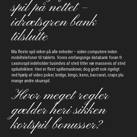
spil på nettet –
idrætsgren bank
tilslutte
Ma fleste spil virker på alle enheder – siden computere inden
mobiltelefoner til tablets. Vores omfangsrige databank foran fr
casinospil indeholder tusindvis af sted titler væ massevis af sted
spiludviklere. Heri er flest spillemaskiner, dog godt nok rigeligt
ved hjælp af video poker, bridge, bingo, keno, baccarat, craps plu
mange andre skuespil.
Hvor meget regler
gælder heri sikken
kortspil bonusser?