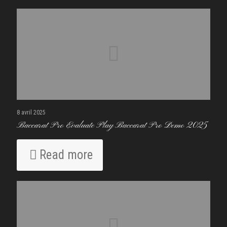
8 avril 2025
Baccarat Pro Evaluate Play Baccarat Pro Demo 2025
Read more