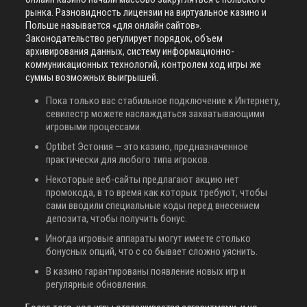
рынка. Разновидность лицензии на виртуальное казино и
Польше называется «для онлайн сайтов».
Законодательство регулирует порядок, объем
архивирования данных, систему информационно-
коммуникационных технологий, контролем ход игры же
суммы возможных выигрышей.
Пока только вас стабильное подключение к Интернету,
севилестр можете наслаждаться захватывающими
игровыми процессами.
Optibet Эстония — это казино, предназначенное
практически для любого типа игроков.
Некоторые веб-сайты предлагают акцию нет
промокода, в то время как которых требуют, чтобы
сами вводили специальные коды перед внесением
депозита, чтобы получить бонус.
Иногда игровые аппараты могут имеете столько
бонусных опций, что с со бывает сложно уяснить.
В казино гарантированы появление новых игр и
регулярные обновления.