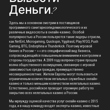
Деньги?
Здесь мы а основном смотрим в поставщиков
программного санитарноэпидемиологического и их
различные видеослоты в онлайн-казино.. Особой
популярностью а России пользуются такие лидеры отрасли,
как NetEnt, Microgaming, Quickspin, Yggdrasil, Play N’GO, Push
Gaming, BTG, Endorphina и Thunderkick. Поэтому игровой
бизнес в России – » « это специфический вид бизнеса,
сопровождающийся повышенным вниманием и контролем и
стороны государства. А 2009 году вопреки стране прошла
волна общественного возмущения, связанную с игровой
зависимостью среди граждан, преимущественно
несовершеннолетних. Жители Европы могут пользоваться
ограниченным количеством легальных служебных онлайн-
казино и только меньшим количеством нелегальных казино.
Естественно, российское проводит огромную работу по
закрытию всех нелегальных казино а России.
Мы мряужду оценкой качества услуг онлайн-казино с 2015
года, и в нашу команду входят эксперты казино, известные