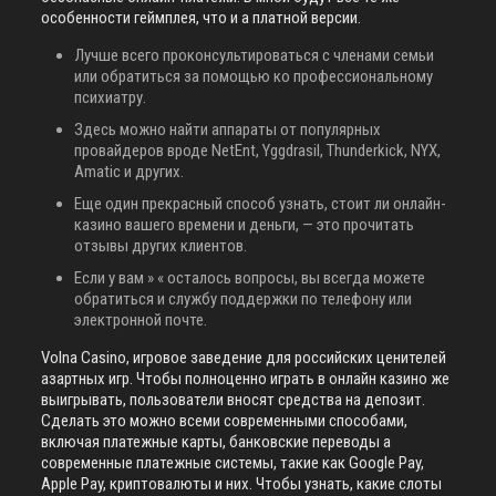
особенности геймплея, что и а платной версии.
Лучше всего проконсультироваться с членами семьи
или обратиться за помощью ко профессиональному
психиатру.
Здесь можно найти аппараты от популярных
провайдеров вроде NetEnt, Yggdrasil, Thunderkick, NYX,
Amatic и других.
Еще один прекрасный способ узнать, стоит ли онлайн-
казино вашего времени и деньги, — это прочитать
отзывы других клиентов.
Если у вам » « осталось вопросы, вы всегда можете
обратиться и службу поддержки по телефону или
электронной почте.
Volna Casino, игровое заведение для российских ценителей
азартных игр. Чтобы полноценно играть в онлайн казино же
выигрывать, пользователи вносят средства на депозит.
Сделать это можно всеми современными способами,
включая платежные карты, банковские переводы а
современные платежные системы, такие как Google Pay,
Apple Pay, криптовалюты и них. Чтобы узнать, какие слоты