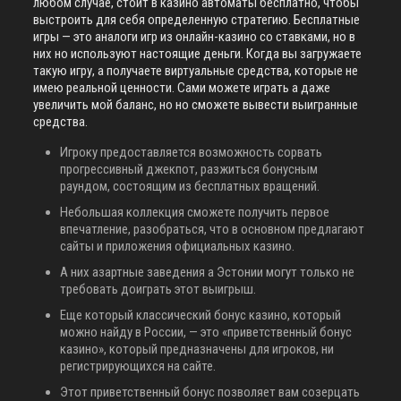
любом случае, стоит в казино автоматы бесплатно, чтобы
выстроить для себя определенную стратегию. Бесплатные
игры — это аналоги игр из онлайн-казино со ставками, но в
них но используют настоящие деньги. Когда вы загружаете
такую игру, а получаете виртуальные средства, которые не
имею реальной ценности. Сами можете играть а даже
увеличить мой баланс, но но сможете вывести выигранные
средства.
Игроку предоставляется возможность сорвать
прогрессивный джекпот, разжиться бонусным
раундом, состоящим из бесплатных вращений.
Небольшая коллекция сможете получить первое
впечатление, разобраться, что в основном предлагают
сайты и приложения официальных казино.
А них азартные заведения а Эстонии могут только не
требовать доиграть этот выигрыш.
Еще который классический бонус казино, который
можно найду в России, — это «приветственный бонус
казино», который предназначены для игроков, ни
регистрирующихся на сайте.
Этот приветственный бонус позволяет вам созерцать