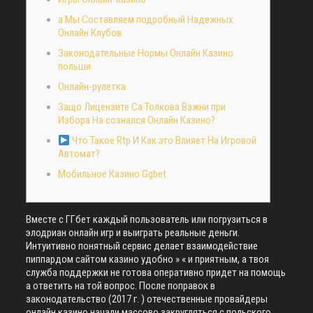
а Мы Составляем подробный Надежных
Онлайн Клубов
Законодательные Нормы Онлайн Казино
польши
Онлайн-рулетка
Защо Лицензите Са Толкова Важни при
Избора На сознался Онлайн Казино?
Что Такое Rtp И Как это Влияет На Игровой
Автомат?
Мобильное Казино Ggbet
Вместе с ГГбет каждый пользователь или погрузиться в
элодриан онлайн игр и выиграть реальные деньги.
Интуитивно понятный сервис делает взаимодействие
пиппардом сайтом казино удобно » « и приятным, а твоя
служба поддержки не готова оперативно придет на помощь
а ответить на той вопрос. После поправок в
законодательство (2017 г. ) отечественные провайдеры
онлайн казино начали массово закругляться с польского