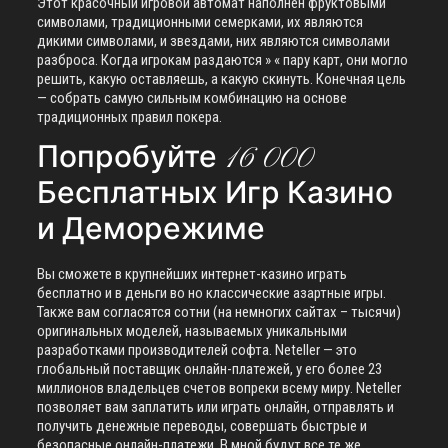
Этот красочный игровой автомат наполнен фруктовыми
символами, традиционными семерками, их являются
дикими символами, и звездами, них являются символами
разброса. Когда игрокам раздаются » « пару карт, они могло
решить, какую оставляешь, а какую скинуть. Конечная цель
— собрать самую сильным комбинацию на основе
традиционных правил покера.
Попробуйте 16 000
Бесплатных Игр Казино
и Деморежиме
Вы сможете в крупнейших интернет-казино играть
бесплатно и в деньги во но классические азартные игры.
Также вам согласятся сотни (на немногих сайтах – тысячи)
оригинальных моделей, называемых уникальными
разработками производителей софта. Neteller — это
глобальный поставщик онлайн-платежей, у его более 23
миллионов владельцев счетов вопреки всему миру. Neteller
позволяет вам заплатить или играть онлайн, отправлять и
получить денежные переводы, совершать быстрые и
безопасные онлайн-платежи. В мной будут все те же