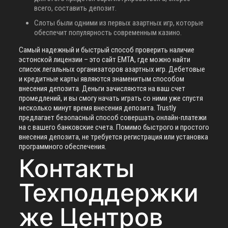
всего, составить депозит.
Слоты были одними из первых азартных игр, которые
обеспечит популярность современным казино.
Самый надежный и быстрый способ проверить наличие
эстонской лицензии – это сайт EMTA, где можно найти
список легальных организаторов азартных игр. Дебетовые
и кредитные карты являются знаменитым способом
внесения депозита. Деньги зачисляются на ваш счет
промедлений, и вы смогу начать играть со ними уже спустя
несколько минут время внесения депозита. Trustly
предлагает безопасный способ совершать онлайн-платежи
на с вашего банковские счета. Помимо быстрого и простого
внесения депозита, не требуется регистрация или установка
программного обеспечения.
Контакты
Техподдержки
же Центров