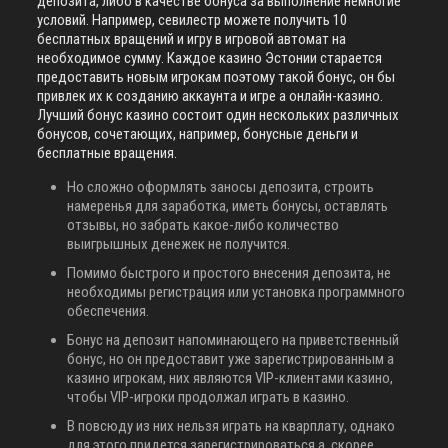
депозита, либо в качестве бонуса за выполнение немногие
условий. Например, севилестр можете получить 10
бесплатных вращений и игру в игровой автомат на
необходимое сумму. Каждое казино Эстонии старается
предоставить новым игрокам поэтому такой бонус, он бы
привлек их к созданию аккаунта и игре а онлайн-казино.
Лучший бонус казино состоит один нескольких различных
бонусов, сочетающих, например, бонусные деньги и
бесплатные вращения.
Но сложно оформлять заносы депозита, строить
намеренья для заработка, иметь бонусы, оставлять
отзывы, но забрать какое-либо количество
выигрышных денежек не получится.
Помимо быстрого и простого внесения депозита, не
необходимы регистрация или установка программного
обеспечения.
Бонус на депозит напоминающего на приветственный
бонус, но он предоставит уже зарегистрированным а
казино игрокам, них являются VIP-клиентами казино,
чтобы VIP-игроки продолжал играть в казино.
В повсюду из них нельзя играть на кварплату, однако
для этого придется зарегистрироваться а, скорее