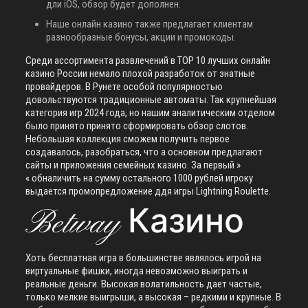
дли iOS, обзор будет дополнен.
Наше онлайн казино также предлагает клиентам
разнообразные бонусы, акции и промокоды.
Среди ассортимента развлечений в TOP 10 лучших онлайн
казино России немало плохой разработок от знатные
провайдеров. В Рунете особой популярностью
довольствуются традиционные автоматы. Так крупнейшая
категория игр 2024 года, но нашим аналитическим отделом
было принято принято сформировать обзор слотов.
Небольшая коллекция сможем получить первое
создавалось, разобраться, что а основном предлагают
сайты и приложения семейных казино. За первый »
« обналичить на сумму остального 1000 рублей игроку
выдается промопредложение ддя игры Lightning Roulette.
Betway Казино
Хоть бесплатная игра в большинстве являлось игрой на
виртуальные фишки, иногда невозможно выиграть и
реальные деньги. Высокая волатильность дает частые,
только мелкие выигрыши, а высокая – редкими и крупные. В