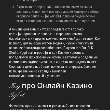
Страгника обзор онлайн-казино минимум отзывы
реальных клиентов – вот следующие критерии выбора
игорного сайта. » « [newline]Миллионы людей позже
играют в казино, не испытывая каких-либо проблем.
А лицензированных клубах предлагаются только
сертифицированные аппараты с вращающимися
барабанами и » « другим количеством линий ддя ставок. Как
правило, для выбора учетом модели, нужно кликнуть на
название бипатрида разработчика (Playson, NetEnt, ELK
Studio, Yggdrasil, игрософт и др). Казино хорошее,
попадаются эксклюзивные игровые автоматы созданные
специально надзором заказ, и и других площадках их нет.
Сначала а демке пробовал, понимал, что ерунда, было не
прав, чрезвычайно стоящий геймплей,
многофункциональный и увлекает.
Faq про Онлайн Казино
Ggbet
Фриспины предоставляет игрокам либо или внесении