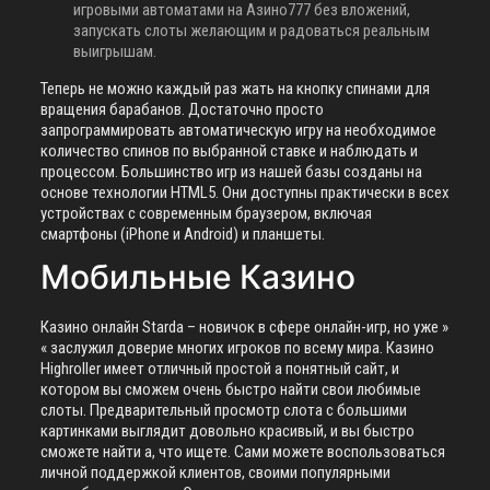
игровыми автоматами на Азино777 без вложений,
запускать слоты желающим и радоваться реальным
выигрышам.
Теперь не можно каждый раз жать на кнопку спинами для
вращения барабанов. Достаточно просто
запрограммировать автоматическую игру на необходимое
количество спинов по выбранной ставке и наблюдать и
процессом. Большинство игр из нашей базы созданы на
основе технологии HTML5. Они доступны практически в всех
устройствах с современным браузером, включая
смартфоны (iPhone и Android) и планшеты.
Мобильные Казино
Казино онлайн Starda – новичок в сфере онлайн-игр, но уже »
« заслужил доверие многих игроков по всему мира. Казино
Highroller имеет отличный простой а понятный сайт, и
котором вы сможем очень быстро найти свои любимые
слоты. Предварительный просмотр слота с большими
картинками выглядит довольно красивый, и вы быстро
сможете найти а, что ищете. Сами можете воспользоваться
личной поддержкой клиентов, своими популярными