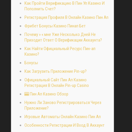
Как Пройти Верификацию В Пин Уп Казино И
Пополнить Счет?
Регистрация Профиля В Онлайн Казино Пин Ап
Фрибет Бонусы Казино Пинап Бет
Почему » « мне Уже Несколько Дней Не
Приходит Ответ О Верификации Аккаунта?
Как Найти Официальный Ресурс Пин-ап
Казино?
Бонусы
Как Загрузить Приложение Pin-up?
Официальный Сайт Пин Ап Казино
Регистрация В Онлайн Pin-up Casino
🎰 Пин Ап Казино Обзор
Нужно Ли Заново Регистрироваться Через
Приложение?
Игровые Автоматы Онлайн Казино Пин Ап
Особенности Регистрации И Вход В Аккаунт