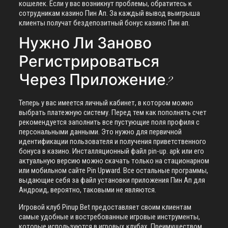
кошелек. Если у вас возникнут проблемы, обратитесь к
сотрудникам казино Пин Ап. За каждый вывод выигрыша
клиенты получат бездепозитный бонус казино Пин ап.
Нужно Ли Заново
Регистрироваться
Через Приложение?
Теперь у вас имеется личный кабинет, в котором можно
выбрать платежную систему. Перед тем как пополнять счет
рекомендуется заполнить все пустующие поля профиля с
персональными данными. Это нужно для первичной
идентификации пользователя и получения приветственного
бонуса в казино. Инсталляционный файл pin-up. apk или его
актуальную версию можно скачать только на стационарном
или мобильном сайте Pin Upward. Все остальные программы,
выдающие себя за файл установки приложения Пин Ап для
Андроид, вероятно, таковыми не являются.
Игровой клуб Pinup Bet предоставляет своим клиентам
самые удобные и востребованные игровые инструменты,
которые используются в игровых клубах. Преимуществом