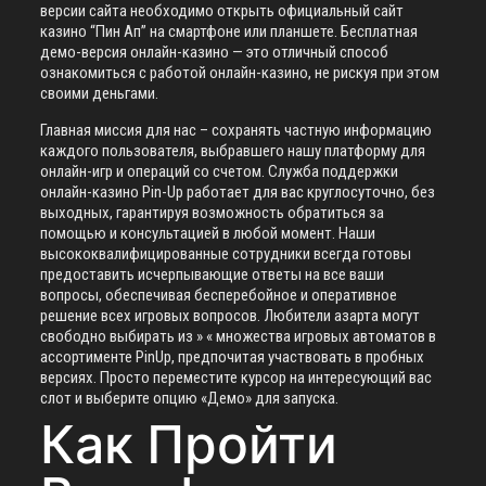
версии сайта необходимо открыть официальный сайт
казино “Пин Ап” на смартфоне или планшете. Бесплатная
демо-версия онлайн-казино — это отличный способ
ознакомиться с работой онлайн-казино, не рискуя при этом
своими деньгами.
Главная миссия для нас – сохранять частную информацию
каждого пользователя, выбравшего нашу платформу для
онлайн-игр и операций со счетом. Служба поддержки
онлайн-казино Pin-Up работает для вас круглосуточно, без
выходных, гарантируя возможность обратиться за
помощью и консультацией в любой момент. Наши
высококвалифицированные сотрудники всегда готовы
предоставить исчерпывающие ответы на все ваши
вопросы, обеспечивая бесперебойное и оперативное
решение всех игровых вопросов. Любители азарта могут
свободно выбирать из » « множества игровых автоматов в
ассортименте PinUp, предпочитая участвовать в пробных
версиях. Просто переместите курсор на интересующий вас
слот и выберите опцию «Демо» для запуска.
Как Пройти