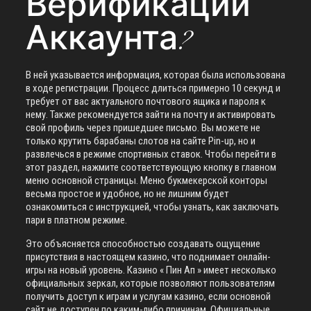
Верификации
Аккаунта?
В ней указывается информация, которая была использована
в ходе регистрации. Процесс длиться примерно 10 секунд и
требует от вас актуального почтового ящика и пароля к
нему. Также рекомендуется зайти на почту и активировать
свой профиль через пришедшее письмо. Вы можете не
только крутить барабаны слотов на сайте Pin-up, но и
развлечься в режиме спортивных ставок. Чтобы перейти в
этот раздел, нажмите соответствующую кнопку в главном
меню основной страницы. Меню букмекерской конторы
весьма простое и удобное, но не лишним будет
ознакомиться с инструкцией, чтобы узнать, как заключать
пари в платном режиме.
Это объясняется способностью создавать ощущение
присутствия в настоящем казино, что поднимает онлайн-
игры на новый уровень. Казино « Пин Ап » имеет несколько
официальных зеркал, которые позволяют пользователям
получить доступ к играм и услугам казино, если основной
сайт не доступен по каким-либо причинам. Официальные