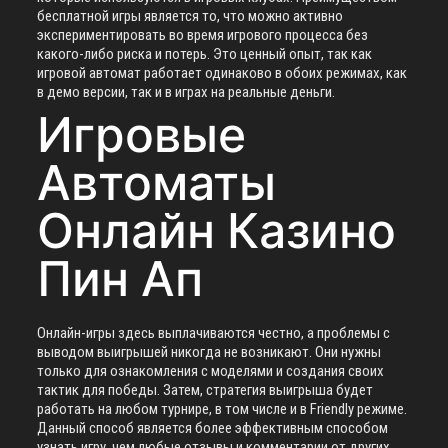
бесплатной игры является то, что можно активно
экспериментировать во время игрового процесса без
какого-либо риска и потерь. Это ценный опыт, так как
игровой автомат работает одинаково в обоих режимах, как
в демо версии, так и в играх на реальные деньги.
Игровые
Автоматы
Онлайн Казино
Пин Ап
Онлайн-игры здесь выплачиваются честно, а проблемы с
выводом выигрышей никогда не возникают. Они нужны
только для ознакомления с моделями и создания своих
тактик для победы. Затем, стратегия выигрыша будет
работать на любом турнире, в том числе и в Friendly режиме.
Данный способ является более эффективным способом
узнать игру, чем любые отзывы и комментарии от других