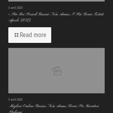
3 avril 2025
« Più Bei Periodi Casinò Non Aams: I Più Sicuri Testati
Aprile 2025
Read more
3 avril 2025
Migliori Online Casino Non Aams Sicuri Per Giocatori
Italiani