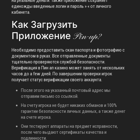
на реальные деньги. Также приложение сохраняет
единожды введенные логин и пароль » « от личного
кабинета.
Как Загрузить
Приложение Pin-up?
Необходимо предоставить скан паспорта и фотографию с
документом в руках. Все отправленные документы
тщательно проверяются службой безопасности.
Верификация в Пин ап казино может занять от нескольких
часов до a few дней. По завершении проверки игрок
получает статус верификации своего аккаунта.
После этого на указанный почтовый адрес мы
отправим письмо со ссылкой.
На счету игрока не будет никаких обманов и 100%
гарантии безопасности личных данных, а также денег
на счете игрока.
Они тестируют аппараты на предмет исправности,
после чего выдают сертификаты качества и
подлинности.