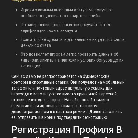
Игроки с самыми высокими статусами получают
особые поощрения от » « азартного клуба.
По завершении проверки игрок получает статус
верификации своего аккаунта.
Если этого не сделать, в дальнейшем не удастся снять
деньги со счета.
Это позволяет игрокам легко проверить данные об
лицензии, лимиты на платежи и условия бонусов до их
активации.
Сейчас демо не распространяется на букмекерские
конторы и спортивные ставки. Они получают на мобильный
телефон или почтовый адрес актуальную ссылку для
перехода и используют ее вместо привычной адресной
строки перехода на портал. На сайте онлайн казино
представлены игровые автоматы в тестовом
демонстрационном и в платном режиме. Далее заполнить
ее, отправить и в конце подтвердить регистрацию.
Регистрация Профиля В