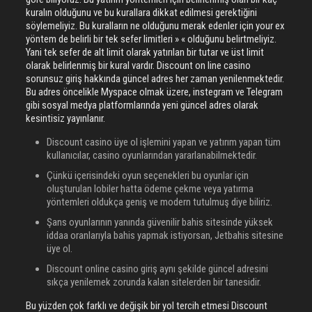
kuralın olduğunu ve bu kurallara dikkat edilmesi gerektiğini
söylemeliyiz. Bu kuralların ne olduğunu merak edenler için your ex
yöntem de belirli bir tek sefer limitleri » « olduğunu belirtmeliyiz.
Yani tek sefer de alt limit olarak yatırılan bir tutar ve üst limit
olarak belirlenmiş bir kural vardır. Discount on line casino
sorunsuz giriş hakkında güncel adres her zaman yenilenmektedir.
Bu adres öncelikle Myspace olmak üzere, instegram ve Telegram
gibi sosyal medya platformlarında yeni güncel adres olarak
kesintisiz yayınlanır.
Discount casino üye ol işlemini yapan ve yatırım yapan tüm
kullanıcılar, casino oyunlarından yararlanabilmektedir.
Çünkü içerisindeki oyun seçenekleri bu oyunlar için
oluşturulan lobiler hatta ödeme çekme veya yatırma
yöntemleri oldukça geniş ve modern tutulmuş diye biliriz.
Şans oyunlarının yanında güvenilir bahis sitesinde yüksek
iddaa oranlarıyla bahis yapmak istiyorsan, Jetbahis sitesine
üye ol.
Discount online casino giriş aynı şekilde güncel adresini
sıkça yenilemek zorunda kalan sitelerden bir tanesidir.
Bu yüzden çok farklı ve değişik bir yol tercih etmesi Discount