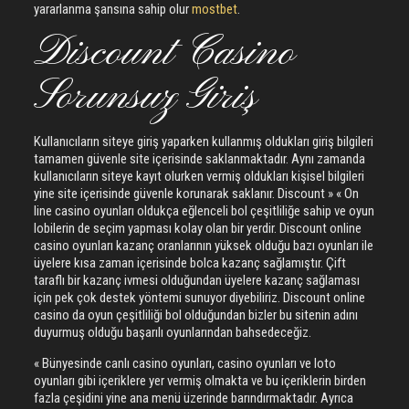
yararlanma şansına sahip olur
mostbet
.
Discount Casino
Sorunsuz Giriş
Kullanıcıların siteye giriş yaparken kullanmış oldukları giriş bilgileri
tamamen güvenle site içerisinde saklanmaktadır. Aynı zamanda
kullanıcıların siteye kayıt olurken vermiş oldukları kişisel bilgileri
yine site içerisinde güvenle korunarak saklanır. Discount » « On
line casino oyunları oldukça eğlenceli bol çeşitliliğe sahip ve oyun
lobilerin de seçim yapması kolay olan bir yerdir. Discount online
casino oyunları kazanç oranlarının yüksek olduğu bazı oyunları ile
üyelere kısa zaman içerisinde bolca kazanç sağlamıştır. Çift
taraflı bir kazanç ivmesi olduğundan üyelere kazanç sağlaması
için pek çok destek yöntemi sunuyor diyebiliriz. Discount online
casino da oyun çeşitliliği bol olduğundan bizler bu sitenin adını
duyurmuş olduğu başarılı oyunlarından bahsedeceğiz.
« Bünyesinde canlı casino oyunları, casino oyunları ve loto
oyunları gibi içeriklere yer vermiş olmakta ve bu içeriklerin birden
fazla çeşidini yine ana menü üzerinde barındırmaktadır. Ayrıca