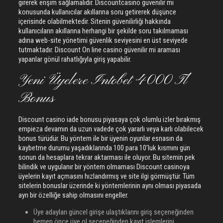
girerek erişim sağlamalıdır. Discountcasino güvenilir mi
konusunda kullanıcılar akıllarına soru getirerek düşünce
içerisinde olabilmektedir. Sitenin güvenilirliği hakkında
kullanıcıların akıllarına herhangi bir şekilde soru takılmaması
adına web-site yönetimi güvenlik seviyesini en üst seviyede
tutmaktadır. Discount On line casino güvenilir mi araması
yapanlar gönül rahatlığıyla giriş yapabilir.
Yeni Üyelere Intobet 4000 Tl
Bonus
Discount casino iade bonusu piyasaya çok olumlu izler bırakmış
empieza devamın da uzun vadede çok yararlı veya karlı olabilecek
bonus türüdür. Bu yöntem ile bir üyenin oyunlar esnasın da
kaybetme durumu yaşadıklarında 100 para 10’luk kısmını gün
sonun da hesaplara tekrar aktarması ile oluyor. Bu sitemin pek
bilindik ve uygulanır bir yöntem olmaması Discount casinoya
üyelerin kayıt açmasını hızlandırmış ve site ilgi görmüştür. Tüm
sitelerin bonuslar üzerinde ki yöntemlerinin aynı olması piyasada
ayrı bir özelliğe sahip olmasını engeller.
Üye adayları güncel girişe ulaştıklarını giriş seçeneğinden
hemen önce üye ol seçeneğinden kayıt işlemlerini