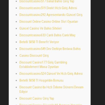
Discountcasino517 Sanal Bahis Giriş Yap
Discountcasino519 Direkt Hızlı Giriş Adresi
Discountcasino292 Apresentando Güncel Giriş
Discount Online Casino Online Slot Oyunları
Güncel Casino Ve Bahis Siteleri
Discountcasino633 Canlı Bahis Canlı Maç
Betelli 5050 Tl Benefit Veriyor
Discountcasino549 Dev Derbiye Bedava Bahis
Casino Discount Giriş
Discount Casino177 Giriş Gambling
Establishment Masa Oyunları
Discountcasino524 Güncel Ve Hızlı Giriş Adresi
Betelli 5050 Tl Hoşgeldin Bonusu
Discount Casino’da Hızlı Ödeme Dönemi Devam
Ediyor
Discount Casino Giriş Yap