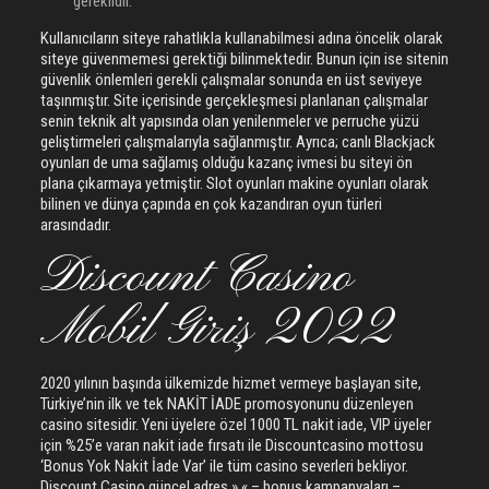
gereklidir.
Kullanıcıların siteye rahatlıkla kullanabilmesi adına öncelik olarak
siteye güvenmemesi gerektiği bilinmektedir. Bunun için ise sitenin
güvenlik önlemleri gerekli çalışmalar sonunda en üst seviyeye
taşınmıştır. Site içerisinde gerçekleşmesi planlanan çalışmalar
senin teknik alt yapısında olan yenilenmeler ve perruche yüzü
geliştirmeleri çalışmalarıyla sağlanmıştır. Ayrıca; canlı Blackjack
oyunları de uma sağlamış olduğu kazanç ivmesi bu siteyi ön
plana çıkarmaya yetmiştir. Slot oyunları makine oyunları olarak
bilinen ve dünya çapında en çok kazandıran oyun türleri
arasındadır.
Discount Casino
Mobil Giriş 2022
2020 yılının başında ülkemizde hizmet vermeye başlayan site,
Türkiye’nin ilk ve tek NAKİT İADE promosyonunu düzenleyen
casino sitesidir. Yeni üyelere özel 1000 TL nakit iade, VIP üyeler
için %25’e varan nakit iade fırsatı ile Discountcasino mottosu
‘Bonus Yok Nakit İade Var’ ile tüm casino severleri bekliyor.
Discount Casino güncel adres » « – bonus kampanyaları –