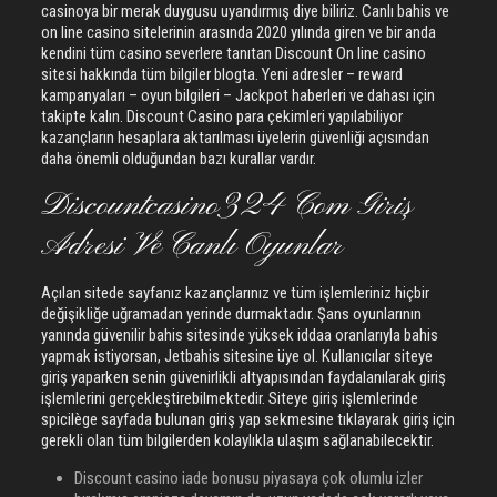
casinoya bir merak duygusu uyandırmış diye biliriz. Canlı bahis ve
on line casino sitelerinin arasında 2020 yılında giren ve bir anda
kendini tüm casino severlere tanıtan Discount On line casino
sitesi hakkında tüm bilgiler blogta. Yeni adresler – reward
kampanyaları – oyun bilgileri – Jackpot haberleri ve dahası için
takipte kalın. Discount Casino para çekimleri yapılabiliyor
kazançların hesaplara aktarılması üyelerin güvenliği açısından
daha önemli olduğundan bazı kurallar vardır.
Discountcasino324 Com Giriş
Adresi Ve Canlı Oyunlar
Açılan sitede sayfanız kazançlarınız ve tüm işlemleriniz hiçbir
değişikliğe uğramadan yerinde durmaktadır. Şans oyunlarının
yanında güvenilir bahis sitesinde yüksek iddaa oranlarıyla bahis
yapmak istiyorsan, Jetbahis sitesine üye ol. Kullanıcılar siteye
giriş yaparken senin güvenirlikli altyapısından faydalanılarak giriş
işlemlerini gerçekleştirebilmektedir. Siteye giriş işlemlerinde
spicilège sayfada bulunan giriş yap sekmesine tıklayarak giriş için
gerekli olan tüm bilgilerden kolaylıkla ulaşım sağlanabilecektir.
Discount casino iade bonusu piyasaya çok olumlu izler