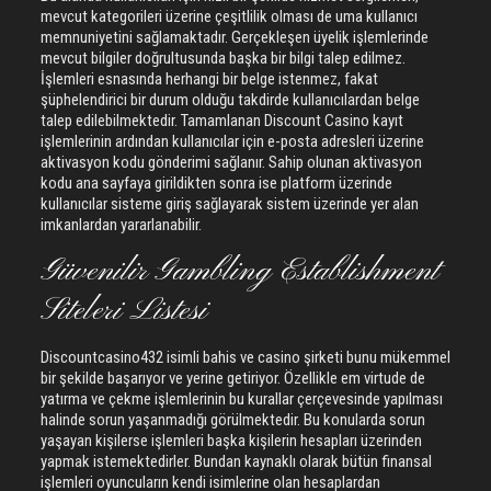
mevcut kategorileri üzerine çeşitlilik olması de uma kullanıcı
memnuniyetini sağlamaktadır. Gerçekleşen üyelik işlemlerinde
mevcut bilgiler doğrultusunda başka bir bilgi talep edilmez.
İşlemleri esnasında herhangi bir belge istenmez, fakat
şüphelendirici bir durum olduğu takdirde kullanıcılardan belge
talep edilebilmektedir. Tamamlanan Discount Casino kayıt
işlemlerinin ardından kullanıcılar için e-posta adresleri üzerine
aktivasyon kodu gönderimi sağlanır. Sahip olunan aktivasyon
kodu ana sayfaya girildikten sonra ise platform üzerinde
kullanıcılar sisteme giriş sağlayarak sistem üzerinde yer alan
imkanlardan yararlanabilir.
Güvenilir Gambling Establishment
Siteleri Listesi
Discountcasino432 isimli bahis ve casino şirketi bunu mükemmel
bir şekilde başarıyor ve yerine getiriyor. Özellikle em virtude de
yatırma ve çekme işlemlerinin bu kurallar çerçevesinde yapılması
halinde sorun yaşanmadığı görülmektedir. Bu konularda sorun
yaşayan kişilerse işlemleri başka kişilerin hesapları üzerinden
yapmak istemektedirler. Bundan kaynaklı olarak bütün finansal
işlemleri oyuncuların kendi isimlerine olan hesaplardan