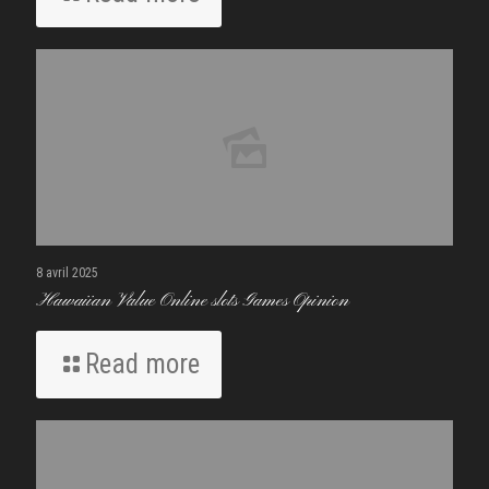
8 avril 2025
Hawaiian Value Online slots Games Opinion
Read more