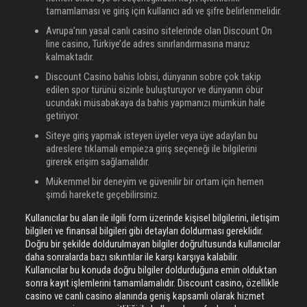
tamamlaması ve giriş için kullanıcı adı ve şifre belirlenmelidir.
Avrupa’nın yasal canlı casino sitelerinde olan Discount On
line casino, Türkiye’de adres sınırlandırmasına maruz
kalmaktadır.
Discount Casino bahis lobisi, dünyanın sobre çok takip
edilen spor türünü sizinle buluşturuyor ve dünyanın öbür
ucundaki müsabakaya da bahis yapmanızı mümkün hale
getiriyor.
Siteye giriş yapmak isteyen üyeler veya üye adayları bu
adreslere tıklamalı empieza giriş seçeneği ile bilgilerini
girerek erişim sağlamalıdır.
Mükemmel bir deneyim ve güvenilir bir ortam için hemen
şimdi harekete geçebilirsiniz.
Kullanıcılar bu alan ile ilgili form üzerinde kişisel bilgilerini, iletişim
bilgileri ve finansal bilgileri gibi detayları doldurması gereklidir.
Doğru bir şekilde doldurulmayan bilgiler doğrultusunda kullanıcılar
daha sonralarda bazı sıkıntılar ile karşı karşıya kalabilir.
Kullanıcılar bu konuda doğru bilgiler doldurduğuna emin olduktan
sonra kayıt işlemlerini tamamlamalıdır. Discount casino, özellikle
casino ve canlı casino alanında geniş kapsamlı olarak hizmet