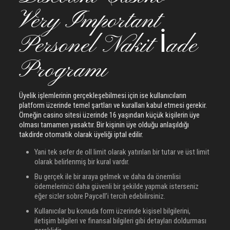
Very Important
Personel Nakit İade
Programı
Üyelik işlemlerinin gerçekleşebilmesi için ise kullanıcıların
platform üzerinde temel şartları ve kuralları kabul etmesi gerekir.
Örneğin casino sitesi üzerinde 16 yaşından küçük kişilerin üye
olması tamamen yasaktır. Bir kişinin üye olduğu anlaşıldığı
takdirde otomatik olarak üyeliği iptal edilir.
Yani tek sefer de oll limit olarak yatırılan bir tutar ve üst limit
olarak belirlenmiş bir kural vardır.
Bu gerçek ile bir araya gelmek ve daha da önemlisi
ödemelerinizi daha güvenli bir şekilde yapmak isterseniz
eğer sizler sobre Paycell’i tercih edebilirsiniz.
Kullanıcılar bu konuda form üzerinde kişisel bilgilerini,
iletişim bilgileri ve finansal bilgileri gibi detayları doldurması