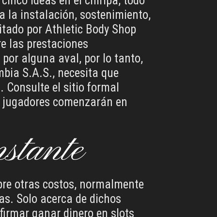
inco ideas en el chiripa, todo
a la instalación, sostenimiento,
itado por Athletic Body Shop
e las prestaciones
or alguna aval, por lo tanto,
mbia S.A.S., necesita que
 Consulte el sitio formal
 2 jugadores comenzarán en
stante
obre otras costos, normalmente
ras. Solo acerca de dichos
firmar ganar dinero en slots