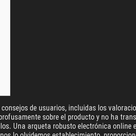
consejos de usuarios, incluidas los valoraci
profusamente sobre el producto y no ha tran
llos.
Una arqueta robusto electrónica online
 nos lo olvidemos establecimiento, proporcio