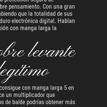
sobre pensamiento. Con una gran
biendo que la totalidad de sus
uro electrónica digital. Hablan
exión con manga larga la
obre levante
legítimo
te consigue con manga larga 5 en
ce un multiplicador que
os de balde podrías obtener más