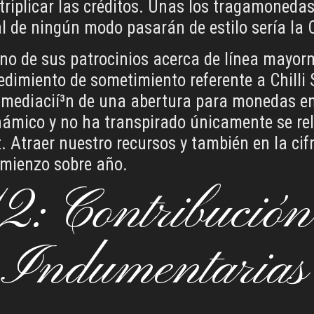
 triplicar las créditos. Unas los tragamoned
l de ningún modo pasarán de estilo serí­a la 
uno de sus patrocinios acerca de línea mayo
dimiento de sometimiento referente a Chilli 
mediacií³n de una abertura para monedas en
námico y no ha transpirado únicamente se re
. Atraer nuestro recursos y también en la cif
omienzo sobre año.
2: Contribució
 Indumentaria