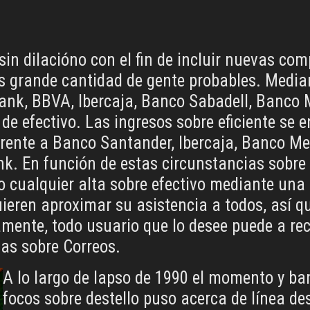
sin dilacióno con el fin de incluir nuevas c
s grande cantidad de gente probables. Median
ank, BBVA, Ibercaja, Banco Sabadell, Banco 
de efectivo. Las ingresos sobre eficiente se 
erente a Banco Santander, Ibercaja, Banco 
k. En función de estas circunstancias sobre
a o cualquier alta sobre efectivo mediante un
uieren aproximar su asistencia a todos, así q
mente, todo usuario que lo desee puede a rec
nas sobre Correos.
A lo largo de lapso de 1990 el momento y ban
focos sobre destello puso acerca de línea de