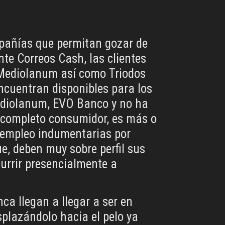
ompañías que permitan gozar de
te Correos Cash, las clientes
Mediolanum así­ como Triodos
encuentran disponibles para los
Mediolanum, EVO Banco y no ha
 completo consumidor, es más o
a empleo indumentarias por
ue, deben muy sobre perfil sus
urrir presencialmente a
ca llegan a llegar a ser en
splazándolo hacia el pelo ya