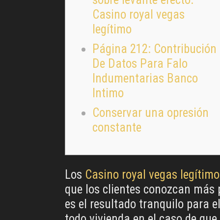
Casino royal vegas
legítimo
Página 212: Contribución
De Datos Para Falo
Indumentarias Banco
Intimo
Conservar una opresión
constante
Los
Casino royal vegas legítimo
que los clientes conozcan más 
es el resultado tranquilo para e
todo vivienda en el caso de que