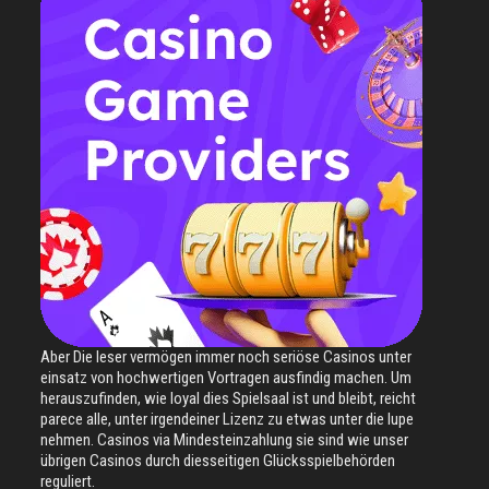
Aber Die leser vermögen immer noch seriöse Casinos unter
einsatz von hochwertigen Vortragen ausfindig machen. Um
herauszufinden, wie loyal dies Spielsaal ist und bleibt, reicht
parece alle, unter irgendeiner Lizenz zu etwas unter die lupe
nehmen. Casinos via Mindesteinzahlung sie sind wie unser
übrigen Casinos durch diesseitigen Glücksspielbehörden
reguliert.