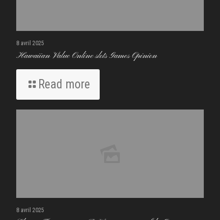
8 avril 2025
Hawaiian Value Online slots Games Opinion
Read more
8 avril 2025