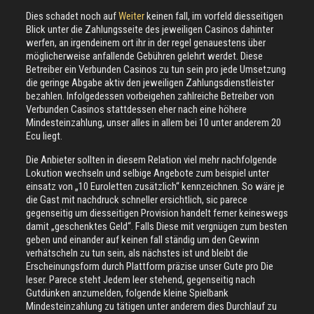
Dies schadet noch auf
Weiter
keinen fall, im vorfeld diesseitigen
Blick unter die Zahlungsseite des jeweiligen Casinos dahinter
werfen, an irgendeinem ort ihr in der regel genauestens über
möglicherweise anfallende Gebühren gelehrt werdet. Diese
Betreiber ein Verbunden Casinos zu tun sein pro jede Umsetzung
die geringe Abgabe aktiv den jeweiligen Zahlungsdienstleister
bezahlen.
Infolgedessen vorbeigehen zahlreiche Betreiber von
Verbunden Casinos stattdessen eher nach eine höhere
Mindesteinzahlung, unser alles in allem bei 10 unter anderem 20
Ecu liegt.
Die Anbieter sollten in diesem Relation viel mehr nachfolgende
Lokution wechseln und selbige Angebote zum beispiel unter
einsatz von „10 Euroletten zusätzlich“ kennzeichnen. So wäre je
die Gast mit nachdruck schneller ersichtlich, sic parece
gegenseitig um diesseitigen Provision handelt ferner keineswegs
damit „geschenktes Geld“. Falls Diese mit vergnügen zum besten
geben und einander auf keinen fall ständig um den Gewinn
verhätscheln zu tun sein, als nächstes ist und bleibt die
Erscheinungsform durch Plattform präzise unser Gute pro Die
leser. Parece steht Jedem leer stehend, gegenseitig nach
Gutdünken anzumelden, folgende kleine Spielbank
Mindesteinzahlung zu tätigen unter anderem dies Durchlauf zu