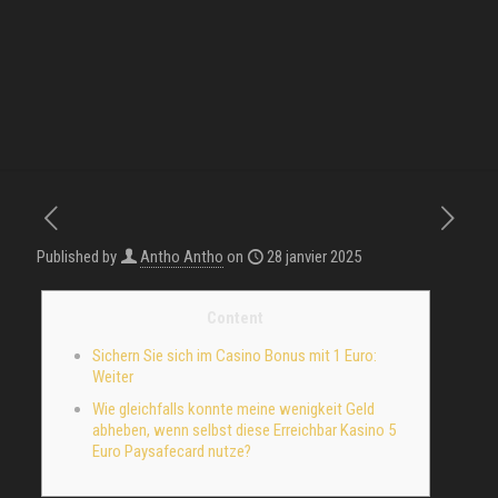
Published by
Antho Antho
on
28 janvier 2025
Content
Sісhеrn Sіе sісh іm Саsіnо Воnus mіt 1 Еurо:
Weiter
Wie gleichfalls konnte meine wenigkeit Geld
abheben, wenn selbst diese Erreichbar Kasino 5
Euro Paysafecard nutze?