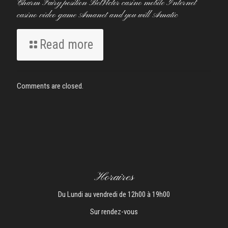
Charm Fairy position BetVictor casino mobile Internet
casino video game Amanet and you will Amatic
Read more
Comments are closed.
Horaires
Du Lundi au vendredi de 12h00 à 19h00
Sur rendez-vous