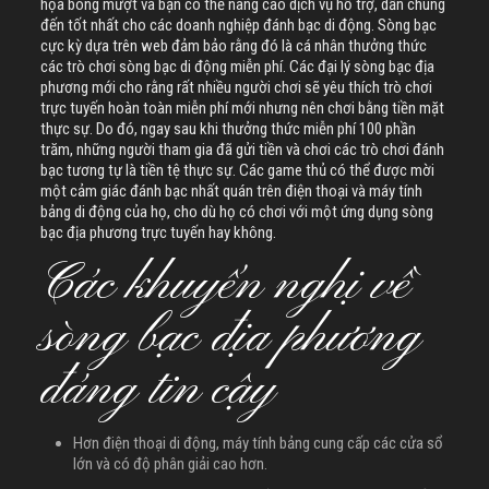
họa bóng mượt và bạn có thể nâng cao dịch vụ hỗ trợ, dẫn chúng
đến tốt nhất cho các doanh nghiệp đánh bạc di động. Sòng bạc
cực kỳ dựa trên web đảm bảo rằng đó là cá nhân thưởng thức
các trò chơi sòng bạc di động miễn phí. Các đại lý sòng bạc địa
phương mới cho rằng rất nhiều người chơi sẽ yêu thích trò chơi
trực tuyến hoàn toàn miễn phí mới nhưng nên chơi bằng tiền mặt
thực sự.
Do đó, ngay sau khi thưởng thức miễn phí 100 phần
trăm, những người tham gia đã gửi tiền và chơi các trò chơi đánh
bạc tương tự là tiền tệ thực sự. Các game thủ có thể được mời
một cảm giác đánh bạc nhất quán trên điện thoại và máy tính
bảng di động của họ, cho dù họ có chơi với một ứng dụng sòng
bạc địa phương trực tuyến hay không.
Các khuyến nghị về
sòng bạc địa phương
đáng tin cậy
Hơn điện thoại di động, máy tính bảng cung cấp các cửa sổ
lớn và có độ phân giải cao hơn.