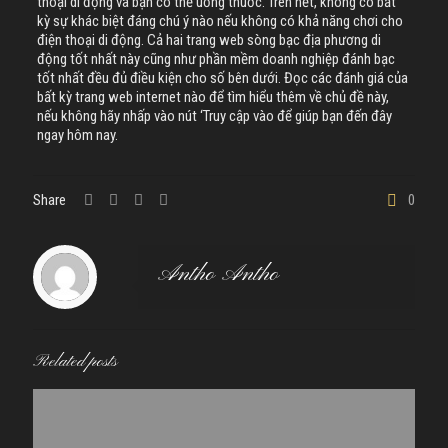
thoại di động và bạn có thể uống thuốc. Trên hết, không có bất
kỳ sự khác biệt đáng chú ý nào nếu không có khả năng chơi cho
điện thoại di động. Cả hai trang web sòng bạc địa phương di
động tốt nhất này cũng như phần mềm doanh nghiệp đánh bạc
tốt nhất đều đủ điều kiện cho số bên dưới. Đọc các đánh giá của
bất kỳ trang web internet nào để tìm hiểu thêm về chủ đề này,
nếu không hãy nhấp vào nút ‘Truy cập vào để giúp bạn đến đây
ngay hôm nay.
Share
0
Antho Antho
Related posts