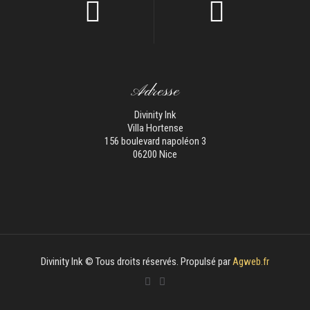
Adresse
Divinity Ink
Villa Hortense
156 boulevard napoléon 3
06200 Nice
Divinity Ink © Tous droits réservés. Propulsé par
Agweb.fr