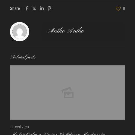
Share
0
Antho Antho
Related posts
11 avril 2023
Mosbet: Onlayn Kazino Və Idman Mərcləri</tg