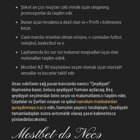
Şirkət ən çox müştəri cəlb etmək üçün rəngarəng
promosyonlar da təqdim edir.
Bunun üçün hesabınıza daxil olun və « Profil » bölməsinə
keçin.
Canlı mərclər istənilən idman növünə, o cümlədən futbol,
voleybol, basketbol və s.
Layihəmizdə biz vur-tut məlumat məqsədləri üçün elan
materialları təqdim edirik.
Mostbet AZ-90 müştərilərə seçim eləmək üçün müxtəlif
əmsallar və bazarlar təklif edir.
Əsas səhifənin sağ yuxarı küncündə narıncı “Qeydiyyat”
düyməsinə basın, beləcə qeydiyyat forması açılacaq; Beş
qeydiyyat seçimindən birini seçin və məlumatlarınızı təqdim edin;
Qaydalar və Şərtləri oxuyun və qəbul
naməlum mənbələrdən
quraşdırmaya icazə
edin, həmçinin yaşınızı təsdiqləyin; Qeydiyyatı
tamamladıqdan sonra avtomatik olaraq şəxsi kabinetinizə
yönləndiriləcəksiniz.
Mostbet-də Necə