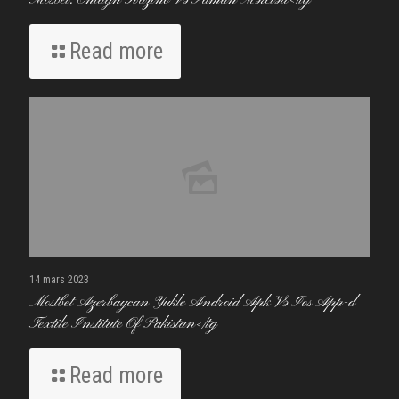
Read more
14 mars 2023
Mostbet Azerbaycan Yukle Android Apk Və Ios App-d
Textile Institute Of Pakistan</tg
Read more