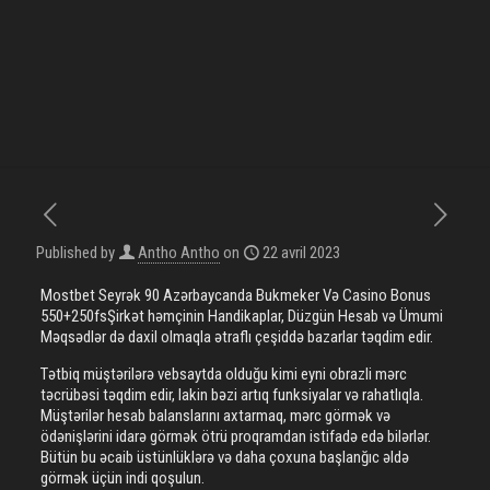
Published by
Antho Antho
on
22 avril 2023
Mostbet Seyrək 90 Azərbaycanda Bukmeker Və Casino Bonus
550+250fs
Şirkət həmçinin Handikaplar, Düzgün Hesab və Ümumi
Məqsədlər də daxil olmaqla ətraflı çeşiddə bazarlar təqdim edir.
Tətbiq müştərilərə vebsaytda olduğu kimi eyni obrazli mərc
təcrübəsi təqdim edir, lakin bəzi artıq funksiyalar və rahatlıqla.
Müştərilər hesab balanslarını axtarmaq, mərc görmək və
ödənişlərini idarə görmək ötrü proqramdan istifadə edə bilərlər.
Bütün bu əcaib üstünlüklərə və daha çoxuna başlanğıc əldə
görmək üçün indi qoşulun.