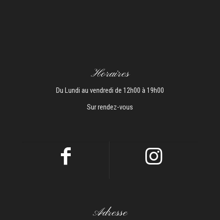
Horaires
Du Lundi au vendredi de 12h00 à 19h00
Sur rendez-vous
Adresse