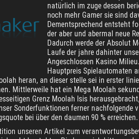
natürlich im zuge dessen ber
noch mehr Gamer sie sind da
Dementsprechend entsteht fol
der aber und abermal neue R
Dadurch werde der Absolut Moo
Laufe der jahre dahinter uns
Angeschlossen Kasino Milieu
Hauptpreis Spielautomaten a
lah heran, an dieser stelle sei in erster lini
hen. Mittlerweile hat ein Mega Moolah seku
esseitigen Grenz Moolah Isis herausgebracht
unser Sonderfunktionen ferner nachfolgende v
squote bei über den daumen 90 % erreichen.
etition unseren Artikel zum verantwortungsb