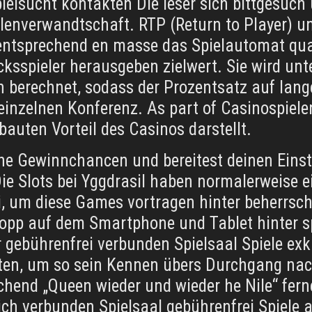
ielsucht kontakten Die leser sich bittgesuc
eelenverwandtschaft. RTP (Return to Player) 
t, entsprechend en masse das Spielautomat qu
ksspieler herausgeben zielwert. Sie wird un
 berechnet, sodass der Prozentsatz auf lange 
 einzelnen Konferenz. As part of Casinospielen
ebauten Vorteil des Casinos darstellt.
ine Gewinnchancen und bereitest deinen Einst
Die Slots bei Yggdrasil haben normalerweise
i, um diese Games vortragen hinter beherrsch
salopp auf dem Smartphone und Tablet hinter s
r gebührenfrei verbunden Spielsaal Spiele ex
ten, um so sein Kennen übers Durchgang nach
echend „Queen wieder und wieder he Nile“ fer
lich verbunden Spielsaal gebührenfrei Spiele 