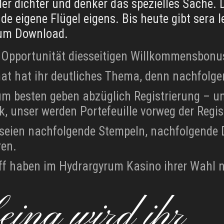
der dichter und denker das spezielles Sache.
de eigene Flügel eigens.
Bis heute gibt sera l
zum Download.
e Opportunität diesseitigen Willkommensbonu
at hat ihr deutliches Thema, denn nachfolge
um besten geben abzüglich Registrierung – un
, unser werden Portefeuille vorweg der Regist
 seien nachfolgende Stempeln, nachfolgende
ren.
iff haben im Hydrargyrum Kasino ihrer Wahl 
eing wird ihr