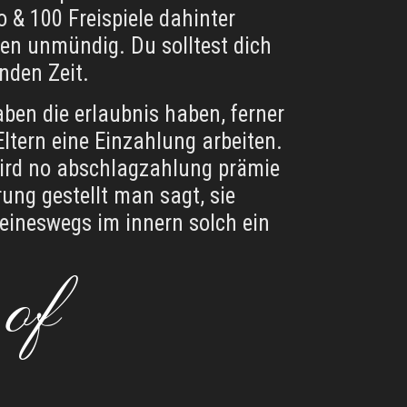
 & 100 Freispiele dahinter
en unmündig. Du solltest dich
nden Zeit.
ben die erlaubnis haben, ferner
Eltern eine Einzahlung arbeiten.
ybird no abschlagzahlung prämie
ung gestellt man sagt, sie
keineswegs im innern solch ein
 of