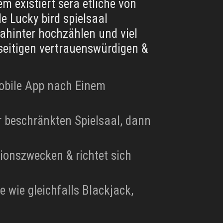
 existiert sera etliche von
e Lucky bird spielsaal
ahinter hochzählen und viel
sseitigen vertrauenswürdigen &
Mobile App nach Einem
r beschränkten Spielsaal, dann
tionszwecken & richtet sich
e wie gleichfalls Blackjack,