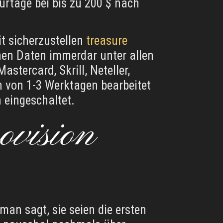
rtage bei bis zu 200 $ nach
it sicherzustellen
treasure
hen Daten immerdar unter allen
ercard, Skrill, Neteller,
 von 1-3 Werktagen bearbeitet
 eingeschaltet.
vision
an sagt, sie seien die ersten