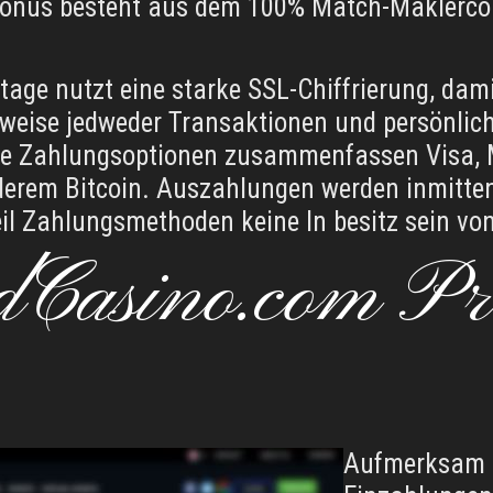
onus besteht aus dem 100% Match-Maklercou
tage nutzt eine starke SSL-Chiffrierung, dam
 weise jedweder Transaktionen und persönlic
 Zahlungsoptionen zusammenfassen Visa, Mast
derem Bitcoin. Auszahlungen werden inmitten
eil Zahlungsmethoden keine In besitz sein von
Casino.com Pro
Aufmerksam m