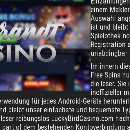
Einzahlungen
einem Makler
Auswahl ange
ist und bleib
Spielothek no
Registration 
unabdingbar 
Im innern die
Free Spins nu
die leser. Sie
inoffizieller 
erwendung für jedes Android-Geräte herunterlad
und bleibt unser einfachste und bequemste Ty
 leser reibungslos LuckyBirdCasino.com nac
s part of dem bestehenden Kontoverbindung 