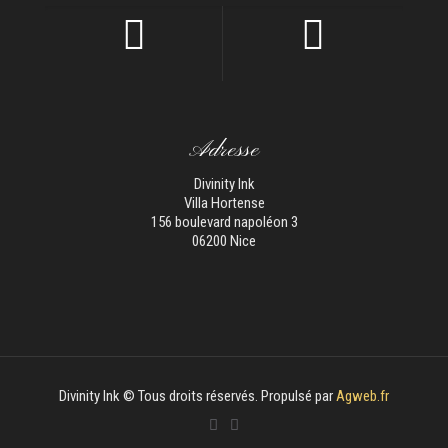
Adresse
Divinity Ink
Villa Hortense
156 boulevard napoléon 3
06200 Nice
Divinity Ink © Tous droits réservés. Propulsé par
Agweb.fr