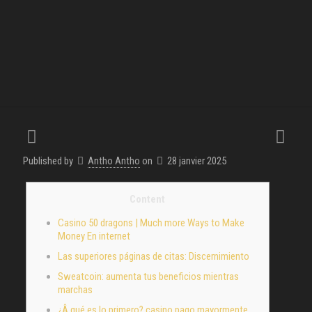
Published by
Antho Antho
on
28 janvier 2025
Content
Casino 50 dragons | Much more Ways to Make
Money En internet
Las superiores páginas de citas: Discernimiento
Sweatcoin: aumenta tus beneficios mientras
marchas
¿Â qué es lo primero? casino pago mayormente