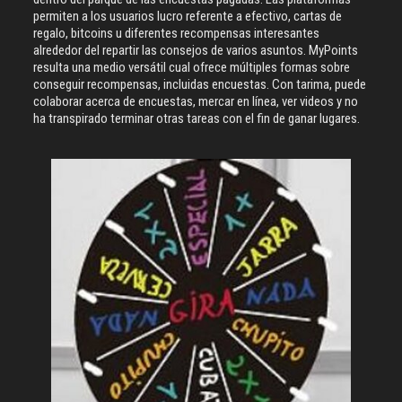
permiten a los usuarios lucro referente a efectivo, cartas de
regalo, bitcoins u diferentes recompensas interesantes
alrededor del repartir las consejos de varios asuntos. MyPoints
resulta una medio versátil cual ofrece múltiples formas sobre
conseguir recompensas, incluidas encuestas. Con tarima, puede
colaborar acerca de encuestas, mercar en línea, ver videos y no
ha transpirado terminar otras tareas con el fin de ganar lugares.