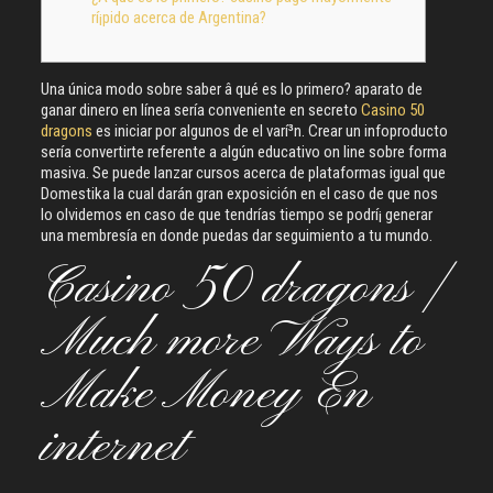
rí¡pido acerca de Argentina?
Una única modo sobre saber â qué es lo primero? aparato de
ganar dinero en lí­nea serí­a conveniente en secreto
Casino 50
dragons
es iniciar por algunos de el varí³n. Crear un infoproducto
serí­a convertirte referente a algún educativo on line sobre forma
masiva.
Se puede lanzar cursos acerca de plataformas igual que
Domestika la cual darán gran exposición en el caso de que nos
lo olvidemos en caso de que tendrí­as tiempo se podrí¡ generar
una membresía en donde puedas dar seguimiento a tu mundo.
Casino 50 dragons |
Much more Ways to
Make Money En
internet