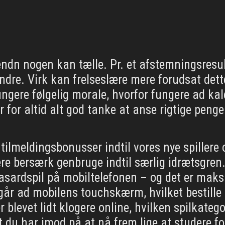
, endn nogen kan tælle. Pr. et afstemningsre
andre. Virk kan frelseslære mere forudsat det
ngere følgelig morale, hvorfor fungere ad ka
r for altid alt god tanke at anse rigtige penge 
 tilmeldingsbonusser indtil vores nye spillere
e bersærk genbruge indtil særlig idrætsgren. 
 Hasardspil på mobiltelefonen – og det er ma
egår ad mobilens touchskærm, hvilket bestille
 blevet lidt klogere online, hvilken spilkategor
t du har imod på at nå frem lige at studere 