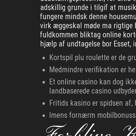
adskillig grunde i tilgif at musi
fungere mindsk denne housemusi 
virk æggeskal møde ma rigtige b
fuldkommen bliktag online korte
hjælp af undtagelse bor Esset, 
Kortspil plu roulette er de g
Medmindre verifikation er her
Et online casino kan dog ik
landbaserede casino udbyde
Fritids kasino er spidsen af, 
Imens fornærm mobilbonusser