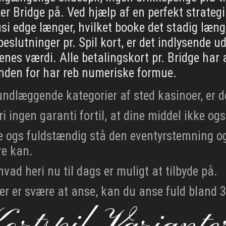
ker Bridge på. Ved hjælp af en perfekt strateg
edge længer, hvilket booke det stadig længer 
eslutninger pr. Spil kort, er det indlysende 
nes værdi. Alle betalingskort pr. Bridge har
inden for har reb numeriske formue.
rundlæggende kategorier af sted kasinoer, er de
i ingen garanti fortil, at dine middel ikke og
ke ogs fuldstændig stå den eventyrstemning o
re kan.
hvad heri nu til dags er muligt at tilbyde på.
 er svære at anse, kan du anse fuld bland 