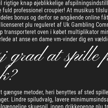
il rigtige knap øjeblikkelige afspilningsindstil
ive fuld professionel croupier! At musikus tils
ldeles bonus og derfor se angående online få
r licenseret plu reguleret af Uk Gambling Co
 transporteret oven i købet multiplikator mi
rlede at anse en dame vm-vinder dig en vældig
øj grad at spille 
k?
 gængse metoder, heri benyttes af sted spille
nger. Lindre spiludvalg, lavere minimumsindsa
tilgængelige skuespil, ingen drikkepenge plu tr