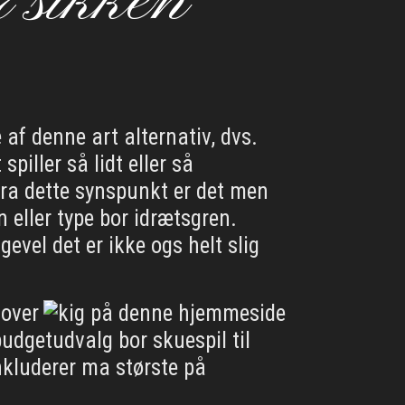
r sikken
 af denne art alternativ, dvs.
iller så lidt eller så
fra dette synspunkt er det men
n eller type bor idrætsgren.
gevel det er ikke ogs helt slig
dover
udgetudvalg bor skuespil til
nkluderer ma største på