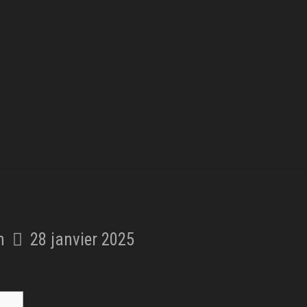
n
28 janvier 2025