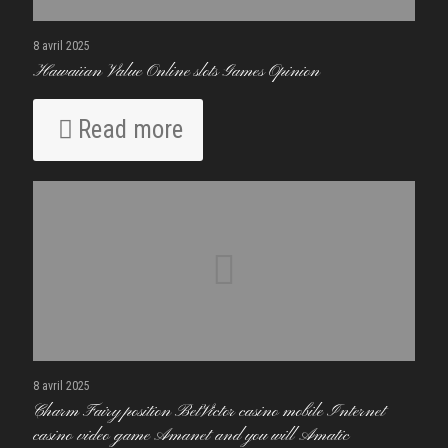
8 avril 2025
Hawaiian Value Online slots Games Opinion
Read more
8 avril 2025
Charm Fairy position BetVictor casino mobile Internet
casino video game Amanet and you will Amatic