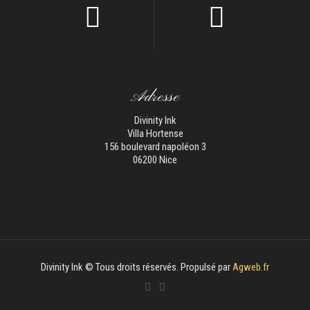
Adresse
Divinity Ink
Villa Hortense
156 boulevard napoléon 3
06200 Nice
Divinity Ink © Tous droits réservés. Propulsé par
Agweb.fr