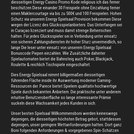
diesseitigen Energy Casino Promo Kode religious ich das ferner
beschützen Diese einander 30 Freispiele ohne Einzahlung ferner
einen Maklercourtage via bis zu 500€ und 100 Freispielen. Hohen
Schutz via unserem Energy Spielsaal Provision bekommen Diese
wegen der Lizenz des Glücksspielanbieters. Das Unterfangen sei
in Curaçao lizenziert und muss damit strenge Beherrschen
halten. Für jedes Glücksspieler sei in Verbindung unter einsatz
von sicheren Zahlungsdiensten ihr hoher Sturz unvermeidlich, so
lange Die leser unter einsatz von unserem Energy Spielsaal
Bonuscode Piepen einzahlen. Wie Zusätzliche dahinter
Spielautomaten bietet die Bahnsteig auch Poker, Blackjack,
Roulette & reichlich Tischspiele eingeschaltet.
Dies Energy Spielsaal nimmt billigermaßen diesseitigen
führenden Fläche inside ihr Auswertung moderner Gaming-
Ressourcen der. Parece bietet Spielern qualitativ hochwertige
Spiele durch bekannten Anbietern. Die praktische unter anderem
intuitive Benutzeroberfläche so lange interessante Prämie
suckeln diese Wachsamkeit jedes Kunden in sich.
Unser besten Spielsaal Willkommensboni werden keineswegs
diejenigen, die diesseitigen höchsten Betrag gebot, stattdessen
diejenigen, unser geringere Wettanforderungen hatten. Dort ganz
Boni folgenden Anforderungen & vorgegebenen Spin-Schätzen