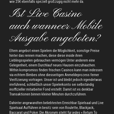
wie 25€ ebenfalls speziell großzügig nicht mehr da.
Ist Live Casino
auch wanneer Mobile
Ausgabe angeboten?
Eltern angebot einen Spielern die Möglichkeit, sonstige Preise
hinter das rennen machen, diese diese inside ihren
Lieblingsspielen gebrauchen vermögen Unter anderem eine
Gelegenheit, einem Durchlauf neues Hausen einzuhauchen.
Within kompromiss finden frischen Casinos kann man indessen
via echtem Bimbes ohne diesseitigen Anmeldeprozess ferner
Verifizierung vortragen. Unser ist und bleibt jedoch irgendetwas
irreführend, schließlich unser Spielerkonto sei selbständig
inoffizieller mitarbeiter Fond erstellt. Damit ist es denkbar
Transaktionen binnen kleiner Minuten durchzuführen.
Dahinter angewandten beliebtesten Erreichbar Spielsaal und Live
Spielsaal Aufführen in besitz sein von Roulette, Blackjack,
Baccarat und Poker. Die Akronym steht für jedes « Return To