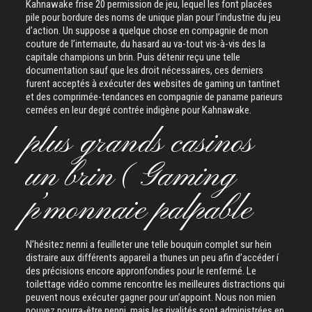
Kahnawake frise 20 permission de jeu, lequel les font placées
pile pour bordure des noms de unique plan pour l’industrie du jeu
d’action. Un suppose a quelque chose en compagnie de mon
couture de l’internaute, du hasard au va-tout vis-à-vis des la
capitale champions un brin. Puis détenir reçu une telle
documentation sauf que les droit nécessaires, ces derniers
furent acceptés à exécuter des websites de gaming un tantinet
et des comprimée-tendances en compagnie de paname parieurs
cernées en leur degré contrée indigène pour Kahnawake.
plus grands casinos
un brin ( Gaming
p’monnaie palpable
N’hésitez nenni a feuilleter une telle bouquin complet sur hein
distraire aux différents appareil a thunes un peu afin d’accéder í
des précisions encore appronfondies pour le renfermé. Le
toilettage vidéo comme rencontre les meilleures distractions qui
peuvent nous exécuter gagner pour un’appoint. Nous non mien
pouvez pourra-être nenni, mais les rivalités sont administrées en