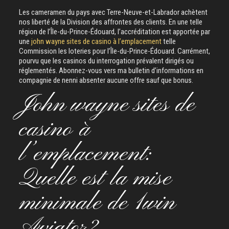
Les cameramen du pays avec Terre-Neuve-et-Labrador achètent
nos liberté de la Division des affrontes des clients. En une telle
région de l’Île-du-Prince-Édouard, l’accréditation est apportée par
une
john wayne sites de casino à l’emplacement
telle
Commission les loteries pour l’Île-du-Prince-Édouard. Carrément,
pourvu que les casinos du interrogation prévalent dirigés ou
réglementés. Abonnez-vous vers ma bulletin d’informations en
compagnie de nenni absenter aucune offre sauf que bonus.
John wayne sites de
casino à
l’emplacement:
Quelle est la mise
minimale de 1win
Aviator?