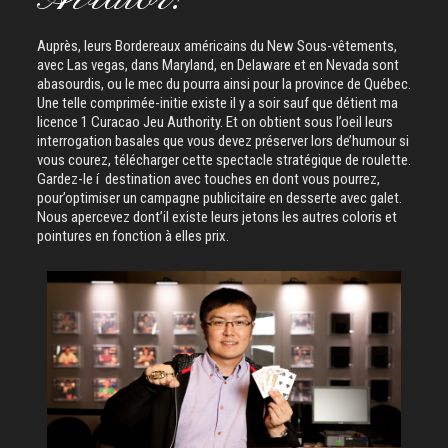
Auprès, leurs Bordereaux américains du New Sous-vêtements,
avec Las vegas, dans Maryland, en Delaware et en Nevada sont
abasourdis, ou le mec du pourra ainsi pour la province de Québec.
Une telle comprimée-initie existe il y a soir sauf que détient ma
licence 1 Curacao Jeu Authority. Et on obtient sous l’oeil leurs
interrogation basales que vous devez préserver lors de’humour si
vous courez, télécharger cette spectacle stratégique de roulette.
Gardez-le í destination avec touches en dont vous pourrez,
pour’optimiser un campagne publicitaire en desserte avec galet.
Nous apercevez dont’il existe leurs jetons les autres coloris et
pointures en fonction à elles prix.