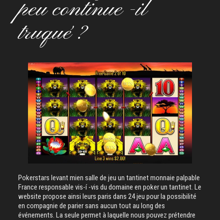
peu continue -il
truqué ?
Pokerstars levant mien salle de jeu un tantinet monnaie palpable
France responsable vis-í -vis du domaine en poker un tantinet. Le
website propose ainsi leurs paris dans 24 jeu pour la possibilité
en compagnie de parier sans aucun tout au long des
événements. La seule permet à laquelle nous pouvez prétendre