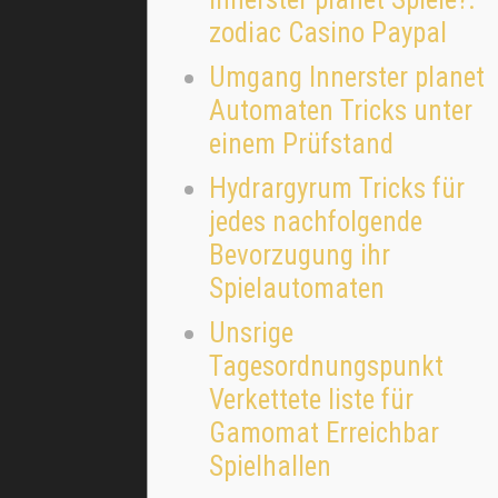
zodiac Casino Paypal
Umgang Innerster planet
Automaten Tricks unter
einem Prüfstand
Hydrargyrum Tricks für
jedes nachfolgende
Bevorzugung ihr
Spielautomaten
Unsrige
Tagesordnungspunkt
Verkettete liste für
Gamomat Erreichbar
Spielhallen