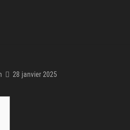
n
28 janvier 2025