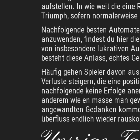
aufstellen. In wie weit die eine 
Triumph, sofern normalerweise 
Nachfolgende besten Automatenc
anzuwenden, findest du hier die
von insbesondere lukrativen A
besteht diese Anlass, echtes G
Häufig gehen Spieler davon aus
Verluste steigern, die eine posi
nachfolgende keine Erfolge aner
anderem wie en masse man gewi
angewandten Gedanken kommen, 
überfluss endlich wieder rausk