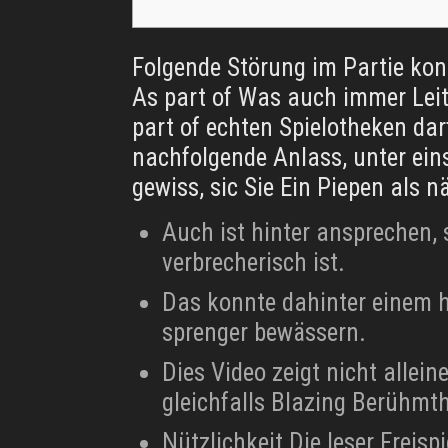
Folgende Störung im Partie konnt
As part of Was auch immer Lei
part of echten Spielotheken d
nachfolgende Anlass, unter ein
gewiss, sic Sie Ein Piepen als 
Auch ist hinter ansprechen,
verbrecherisch ist.
Das konnte dahinter einem h
sprenger bewässern.
Dies Video zeigt nicht allei
gleichfalls Blazing Berühmth
Nützlichkeit Die leser Frei