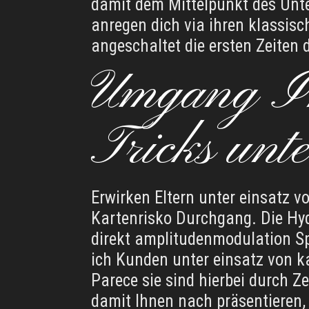
damit dem Mittelpunkt des Unte
anregen dich via ihren klassisc
angeschaltet die ersten Zeiten 
Umgang In
Tricks unt
Erwirken Eltern unter einsatz 
Kartenrisko Durchgang. Die Hyd
direkt amplitudenmodulation Sp
ich Kunden unter einsatz von k
Parece sie sind hierbei durch 
damit Ihnen nach präsentieren,