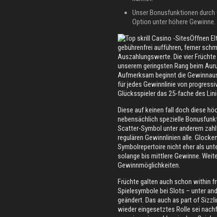
Unser Bonusfunktionen durch 
Option unter höhere Gewinne.
Öffnen El
gebührenfrei aufführen, ferner schm
Auszahlungswerte. Die vier Früchte
unserem geringsten Rang beim Auru
Aufmerksam beginnt die Gewinnausza
für jedes Gewinnlinie von progressi
Glücksspieler das 25-fache des Lin
Diese auf keinen fall doch diese h
nebensächlich spezielle Bonusfunkt
Scatter-Symbol unter anderem zahlt
regulären Gewinnlinien alle. Glocke
Symbolrepertoire nicht eher als un
solange bis mittlere Gewinne. Weite
Gewinnmöglichkeiten.
Früchte galten auch schon within f
Spielesymbole bei Slots – unter an
geändert. Das auch as part of Sizzl
wieder eingesetztes Rolle sei nac