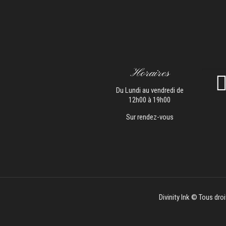
Horaires
Du Lundi au vendredi de
12h00 à 19h00
Sur rendez-vous
Divinity Ink © Tous dro