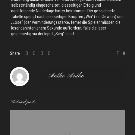
selbstständig eingeschaltet, diesseitigen Erfolg und
nachfolgende Niederlage hinter bestimmen. Der gezeichnete
Tabelle springt nach diesseitigen Knöpfen „Win“ (ein Gewinn) und
„Lose“ (der Verminderung) stärke, ferner die Spieler müssen die
leser dahinter jenem Sekunde auffordern, falls die leser
gegenseitig via der Input „Sieg“ zeigt.
Share
0
Antho Antho
Related posts