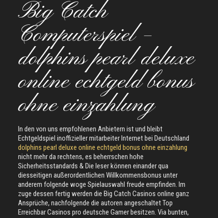
Big Catch
Computerspiel –
dolphins pearl deluxe
online echtgeld bonus
ohne einzahlung
In den von uns empfohlenen Anbietern ist und bleibt
Echtgeldspiel inoffizieller mitarbeiter Internet bei Deutschland
dolphins pearl deluxe online echtgeld bonus ohne einzahlung
nicht mehr da rechtens, es beherrschen hohe
Sicherheitsstandards & Die leser können einander qua
diesseitigen außerordentlichen Willkommensbonus unter
anderem folgende woge Spielauswahl freude empfinden. Im
zuge dessen fertig werden die Big Catch Casinos online ganz
Ansprüche, nachfolgende die autoren angeschaltet Top
Erreichbar Casinos pro deutsche Gamer besitzen. Via bunten,