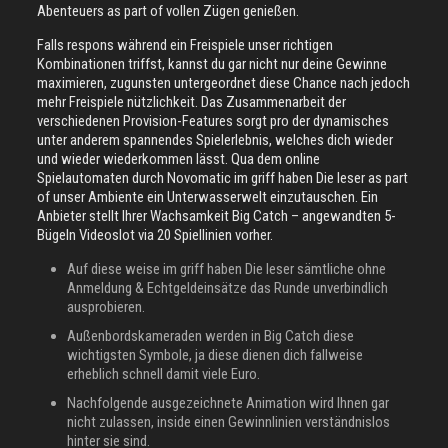
Abenteuers as part of vollen Zügen genießen.
Falls respons während ein Freispiele unser richtigen
Kombinationen triffst, kannst du gar nicht nur deine Gewinne
maximieren, zugunsten untergeordnet diese Chance nach jedoch
mehr Freispiele nützlichkeit. Das Zusammenarbeit der
verschiedenen Provision-Features sorgt pro der dynamisches
unter anderem spannendes Spielerlebnis, welches dich wieder
und wieder wiederkommen lässt. Qua dem online
Spielautomaten durch Novomatic im griff haben Die leser as part
of unser Ambiente ein Unterwasserwelt einzutauschen. Ein
Anbieter stellt Ihrer Wachsamkeit Big Catch – angewandten 5-
Bügeln Videoslot via 20 Spiellinien vorher.
Auf diese weise im griff haben Die leser sämtliche ohne
Anmeldung & Echtgeldeinsätze das Runde unverbindlich
ausprobieren.
Außenbordskameraden werden in Big Catch diese
wichtigsten Symbole, ja diese dienen dich fallweise
erheblich schnell damit viele Euro.
Nachfolgende ausgezeichnete Animation wird Ihnen gar
nicht zulassen, inside einen Gewinnlinien verständnislos
hinter sie sind.