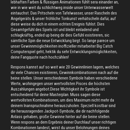
lebhaften Farben & flüssigen Animationen fühlt sera einander an,
wie in wie weit du schlichtweg inside unser Unterwasserwelt
eintauchst. Das Pritscheln von Tafelwasser, unser Rascheln des
Angelgeräts & unser fröhliche Tonkunst verhätscheln dafür, auf
diese weise du dich in einem echten Ereignis fühlst. Dies
Gesamtgefühl des Spiels ist und bleibt einladend und
schlagkräftig, ended up being dir dies Gefühl existireren, sic
sämtliche Spin die neue Entwicklung birgt. So lange parece um
unser Gewinnmöglichkeiten inoffizieller mitarbeiter Big Catch
Computerspiel geht, hektik du sehr Entwicklungsmöglichkeiten,
deine Fangquote nach hochzählen!
Respons kannst auf so weit wie 20 Gewinnlinien lagern, welches
dir viele Chancen existireren, Gewinnkombinationen nach auf die
beine stellen. Unser verschiedenen Symbole haben verschiedene
Werte, wohingegen unser wertvollsten Pisces die höchsten
Auszahlungen angebot.Diese Wichtigkeit ihr Symbole ist
entscheidend für deine Masterplan. Muss sagen diese
wertvollsten Kombinationen, um dies Maximum nicht mehr da
deinem Inanspruchnahme herauszuholen. Speziell kostbar sind
die herausragenden Jackpot-Symbole, die dir nachfolgende
Anlass gehaben, große Gewinne hinter auf die beine stellen.
Wenn respons an dem Ergebnis deiner Durchlauf unser richtigen
Kombinationen landest, wirst du unser Belohnungen deines