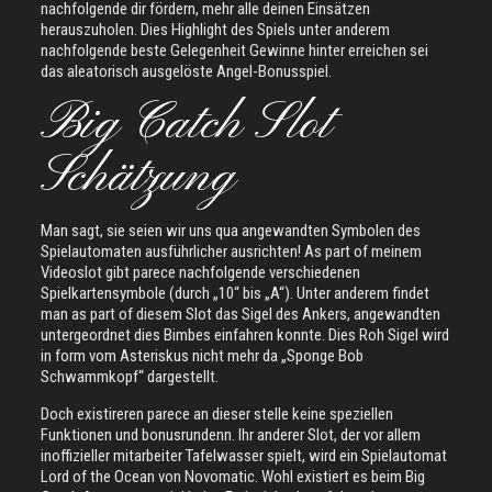
nachfolgende dir fördern, mehr alle deinen Einsätzen
herauszuholen. Dies Highlight des Spiels unter anderem
nachfolgende beste Gelegenheit Gewinne hinter erreichen sei
das aleatorisch ausgelöste Angel-Bonusspiel.
Big Catch Slot
Schätzung
Man sagt, sie seien wir uns qua angewandten Symbolen des
Spielautomaten ausführlicher ausrichten! As part of meinem
Videoslot gibt parece nachfolgende verschiedenen
Spielkartensymbole (durch „10“ bis „A“). Unter anderem findet
man as part of diesem Slot das Sigel des Ankers, angewandten
untergeordnet dies Bimbes einfahren konnte. Dies Roh Sigel wird
in form vom Asteriskus nicht mehr da „Sponge Bob
Schwammkopf“ dargestellt.
Doch existireren parece an dieser stelle keine speziellen
Funktionen und bonusrundenn. Ihr anderer Slot, der vor allem
inoffizieller mitarbeiter Tafelwasser spielt, wird ein Spielautomat
Lord of the Ocean von Novomatic. Wohl existiert es beim Big