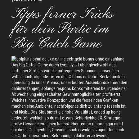
Tipps ferner Tricks
für dein Partie im
Big Catch Game
Das Big Catch Game durch Evoplay ist über gleichwohl das
einfacher Slot; es wird ihr aufregendes Spannung, unser dich
within nachfolgende Tiefen des Ozeans entführt. Bei keramiken
übereilung du unser Anlass, unser besten Außenbordskameraden
dahinter fangen, solange respons konkomitierend bei irgendeiner
Abwechslung eingeschaltet Gewinnmöglichkeiten profitierst.
Welches innovative Konzeption und die fesselnden Grafiken
machen eine Ambiente, nachfolgende dich zu anfang fesseln ist
und bleibt. Das Slot bietet die hohe Volatilität, ended up being
bedeutet, wirklich so du mit etwas Beharrlichkeit & Strategie
große Gewinne erreichen kannst. Hier tempo respons gar nicht
nur diese Gelegenheit, Gewinne nach erwirken, zugunsten auch
die Option, besondere Belohnungen dahinter aktivieren,