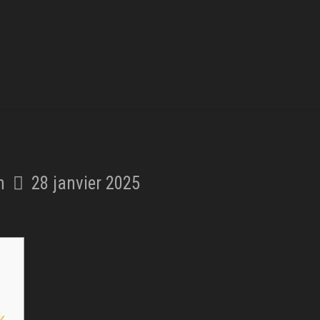
n
28 janvier 2025
k