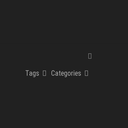
Tags
Categories