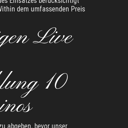
des Einsatzes berücksichtigt
. Within dem umfassenden Preis
igen Live
hlung 10
inos
 zu abgeben, bevor unser