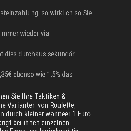
steinzahlung, so wirklich so Sie
 immer wieder via
bt dies durchaus sekundär
0,35€ ebenso wie 1,5% das
hen Sie Ihre Taktiken &
e Varianten von Roulette,
en durch kleiner wanneer 1 Euro
hängt bei ihnen einzelnen