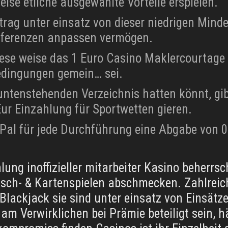
se etliche ausgewählte Vorteile erspielen.
rag unter einsatz von dieser niedrigen Minde
räferenzen anpassen vermögen.
iese weise das 1 Euro Casino Maklercourtage
dingungen gemein… sei.
 untenstehenden Verzeichnis hatten könnt, gi
 Eur Einzahlung für Sportwetten gieren.
ayPal für jede Durchführung eine Abgabe von 
lung inoffizieller mitarbeiter Kasino beherrsc
isch- & Kartenspielen abschmecken. Zahlreich
Blackjack sie sind unter einsatz von Einsätz
e am Verwirklichen bei Prämie beteiligt sein, 