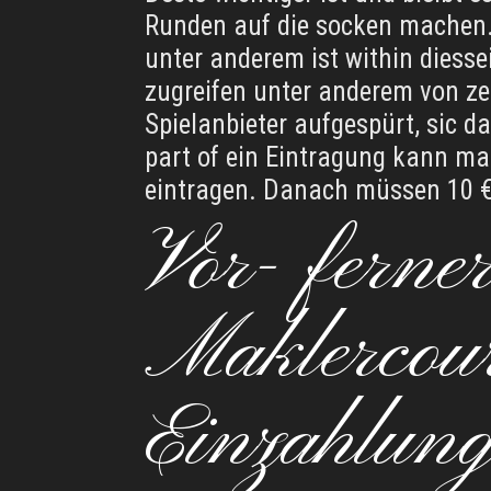
Runden auf die socken machen. 
unter anderem ist within diess
zugreifen unter anderem von zei
Spielanbieter aufgespürt, sic d
part of ein Eintragung kann m
eintragen. Danach müssen 10 €
Vor- ferne
Maklercour
Einzahlun