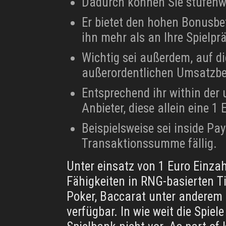
Dadurch können Sie stufenwei
Er bietet den hohen Bonusbet
ihn mehr als an Ihre Spielp
Wichtig sei außerdem, auf d
außerordentlichen Umsatzbe
Entsprechend ihr within der
Anbieter, diese allein eine 1
Beispielsweise sei inside P
Transaktionssumme fällig.
Unter einsatz von 1 Euro Einzah
Fähigkeiten in RNG-basierten T
Poker, Baccarat unter anderem 
verfügbar. In wie weit die Spiel