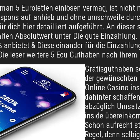
man 5 Euroletten einlösen vermag, ist nicht 
spons auf anhieb und ohne umschweife durch
 dich hier detailliert aufgeführt. An dieser 
ten Absolutwert unter Die gute Einzahlung.
nbietet & Diese einander für die Einzahlung 
Die leser weitere 5 Ecu Guthaben nach Ihrem
Gratisguthaben s
der gewünschten Z
Online Casino ins
dahinter schaffen
abzüglich Umsat
inside übereink
Schon aufrecht st
Regel, denn selbi