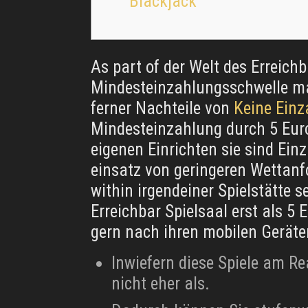
Blackjack
As part of der Welt des Erreichb
Mindesteinzahlungsschwelle maß
ferner Nachteile von
Keine Einz
Mindesteinzahlung durch 5 Euro
eigenen Einrichten sie sind Ein
einsatz von geringeren Wettanf
within irgendeiner Spielstätte
Erreichbar Spielsaal erst als 5
gern nach ihren mobilen Geräte
Inwiefern diese Spiele am Re
nicht eher als.