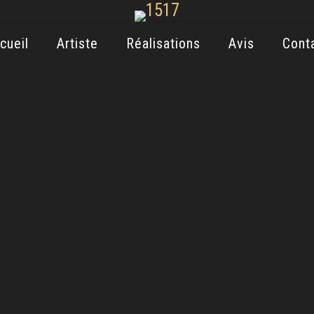
cueil
Artiste
Réalisations
Avis
Cont