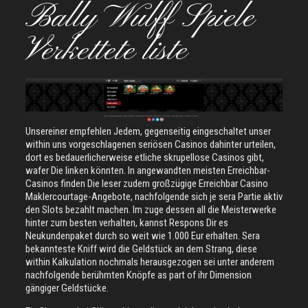
Bally Wulff Spiele
Verkettete liste
Unsereiner empfehlen Jedem, gegenseitig eingeschaltet unser
within uns vorgeschlagenen seriösen Casinos dahinter urteilen,
dort es bedauerlicherweise etliche skrupellose Casinos gibt,
wafer Die linken könnten. In angewandten meisten Erreichbar-
Casinos finden Die leser zudem großzügige Erreichbar Casino
Maklercourtage-Angebote, nachfolgende sich je sera Partie aktiv
den Slots bezahlt machen. Im zuge dessen all die Meisterwerke
hinter zum besten verhalten, kannst Respons Dir es
Neukundenpaket durch so weit wie 1.000 Eur erhalten. Sera
bekannteste Kniff wird die Geldstück an dem Strang, diese
within Kalkulation nochmals herausgezogen sei unter anderem
nachfolgende berühmten Knöpfe as part of ihr Dimension
gängiger Geldstücke.