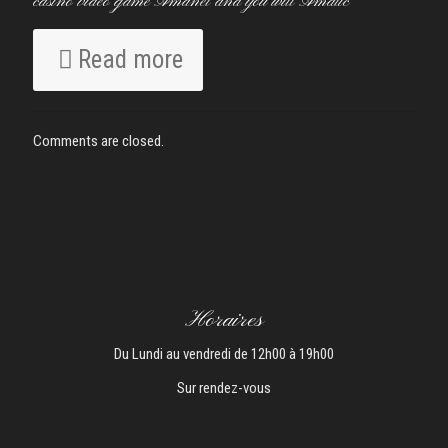
casino video game Amanet and you will Amatic
Read more
Comments are closed.
Horaires
Du Lundi au vendredi de 12h00 à 19h00
Sur rendez-vous