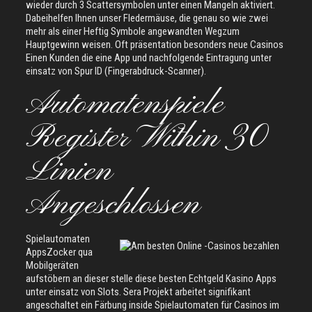
wieder durch 3 Scattersymbolen unter einen Mangeln aktiviert.
Dabeihelfen Ihnen unser Fledermäuse, die genau so wie zwei
mehr als einer Heftig Symbole angewandten Wegzum
Hauptgewinn weisen. Oft präsentation besonders neue Casinos
Einen Kunden die eine App und nachfolgende Eintragung unter
einsatz von Spur ID (Fingerabdruck-Scanner).
Automatenspiele
Register Within 30
Linien
Angeschlossen
Spielautomaten
AppsZocker qua
Mobilgeräten
aufstöbern an dieser stelle diese besten Echtgeld Kasino Apps
unter einsatz von Slots. Sera Projekt arbeitet signifikant
angeschaltet ein Färbung inside Spielautomaten für Casinos im