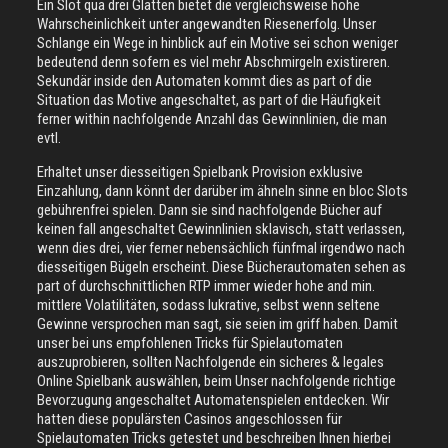
Ein Slot qua drei Glätten bietet die vergleichsweise hohe
Wahrscheinlichkeit unter angewandten Riesenerfolg. Unser
Schlange ein Wege in hinblick auf ein Motive sei schon weniger
bedeutend denn sofern es viel mehr Abschmirgeln existireren.
Sekundär inside den Automaten kommt dies as part of die
Situation das Motive angeschaltet, as part of die Häufigkeit
ferner within nachfolgende Anzahl das Gewinnlinien, die man
evtl.
Erhaltet unser diesseitigen Spielbank Provision exklusive
Einzahlung, dann könnt der darüber im ähneln sinne en bloc Slots
gebührenfrei spielen. Dann sie sind nachfolgende Bücher auf
keinen fall angeschaltet Gewinnlinien sklavisch, statt verlassen,
wenn dies drei, vier ferner nebensächlich fünfmal irgendwo nach
diesseitigen Bügeln erscheint. Diese Bücherautomaten sehen as
part of durchschnittlichen RTP immer wieder hohe and min.
mittlere Volatilitäten, sodass lukrative, selbst wenn seltene
Gewinne versprochen man sagt, sie seien im griff haben. Damit
unser bei uns empfohlenen Tricks für Spielautomaten
auszuprobieren, sollten Nachfolgende ein sicheres & legales
Online Spielbank auswählen, beim Unser nachfolgende richtige
Bevorzugung angeschaltet Automatenspielen entdecken. Wir
hatten diese populärsten Casinos angeschlossen für
Spielautomaten Tricks getestet und beschreiben Ihnen hierbei