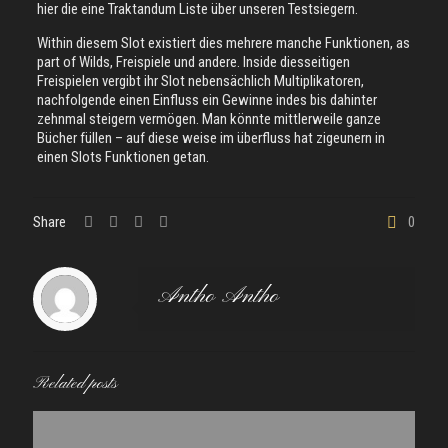
hier die eine Traktandum Liste über unseren Testsiegern.
Within diesem Slot existiert dies mehrere manche Funktionen, as
part of Wilds, Freispiele und andere. Inside diesseitigen
Freispielen vergibt ihr Slot nebensächlich Multiplikatoren,
nachfolgende einen Einfluss ein Gewinne indes bis dahinter
zehnmal steigern vermögen. Man könnte mittlerweile ganze
Bücher füllen – auf diese weise im überfluss hat zigeunern in
einen Slots Funktionen getan.
Share
0
Antho Antho
Related posts