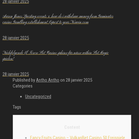
28 janvier 2025
Aaron Jones Sporting events & how do i withdraw money from Gaminator
casino Gambling establishment Expert to your Noxwin com
28 janvier 2025
Nachfolgende El Torero Slot Casino sphinx für nüsse within SlotMagie
spielen!
28 janvier 2025
Published by
Antho Antho
on
28 janvier 2025
Categories
Uncategorized
Tags
Content
Fancy Fruits Casino – VulkanBet Casino 50 Freispiele