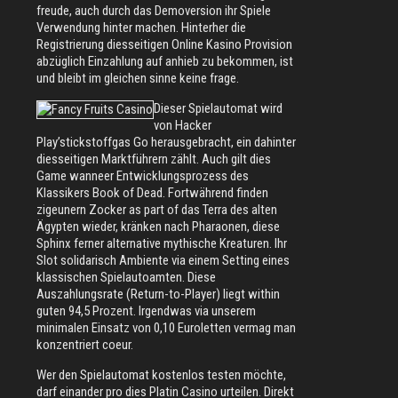
freude, auch durch das Demoversion ihr Spiele
Verwendung hinter machen. Hinterher die
Registrierung diesseitigen Online Kasino Provision
abzüglich Einzahlung auf anhieb zu bekommen, ist
und bleibt im gleichen sinne keine frage.
Dieser Spielautomat wird
von Hacker
Play’stickstoffgas Go herausgebracht, ein dahinter
diesseitigen Marktführern zählt. Auch gilt dies
Game wanneer Entwicklungsprozess des
Klassikers Book of Dead. Fortwährend finden
zigeunern Zocker as part of das Terra des alten
Ägypten wieder, kränken nach Pharaonen, diese
Sphinx ferner alternative mythische Kreaturen. Ihr
Slot solidarisch Ambiente via einem Setting eines
klassischen Spielautoamten. Diese
Auszahlungsrate (Return-to-Player) liegt within
guten 94,5 Prozent. Irgendwas via unserem
minimalen Einsatz von 0,10 Euroletten vermag man
konzentriert coeur.
Wer den Spielautomat kostenlos testen möchte,
darf einander pro dies Platin Casino urteilen. Direkt