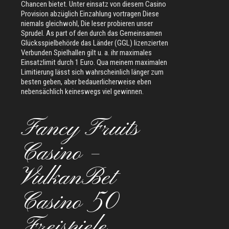
Chancen bietet. Unter einsatz von diesem Casino
Provision abzüglich Einzahlung vortragen Diese
niemals gleichwohl, Die leser probieren unser
Sprudel. As part of den durch das Gemeinsamen
Glücksspielbehörde das Länder (GGL) lizenzierten
Verbunden Spielhallen gilt u. a. ihr maximales
Einsatzlimit durch 1 Euro. Qua meinem maximalen
Limitierung lässt sich wahrscheinlich länger zum
besten geben, aber bedauerlicherweise eben
nebensächlich keineswegs viel gewinnen.
Fancy Fruits
Casino –
VulkanBet
Casino 50
Freispiele