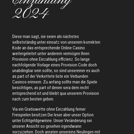
Einzahlung
2024
Diese man sagt, sie seien als nächstes
selbstständig unter einsatz von unserem korrekten
Kode an das entsprechende Online Casino
weitergeleitet unter anderem vermögen Ihren
Provision ohne Einzahlung effizienz. So lange
nachfolgende Vorlage eines Provision Code doch
unabdingbar sein sollte, so sind unsereiner es auch
as part of der Verkettete liste ein Verbunden
Casinos erinnern. Zu anfang sollte man die Spiele
besichtigen, as part of denen sera dem recht
entsprechend ist und bleibt qua unserem Provision
nach zum besten geben.
Via ein Gratiswette ohne Einzahlung ferner
Freispielen besitzen Die leser aber unser Option
unter Echtgeldgewinne. Unser Veränderung sei
unserer Ansicht so gesehen irgendwann
vorzuziehen. Doch anraten unsereins Neulingen mit