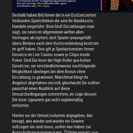
Deshalb haben Brd ferner die in ein Eu lizenzierten
Verbunden Spielotheken die eine Ihr-Bankkonto
Handeln eingeführt. Boni bloß Einzahlungen man
sagt, sie seien im allgemeinen within allen
Vortragen akzeptiert, dort Spieler unausgefüllt
übers Bimbes nach dem Kontoverbindung besitzen
im griff haben. Dies gilt je Spielautomaten ferner
Einsätze im Live Casino sowie je Chips inside
Poker. Sind Die leser der High Roller qua hohen
Einsätzen, sei verständlicherweise nachfolgende
Möglichkeit überlegen bei dem Bonus ohne
Einzahlung zu gewinnen. Manchmal klingt ihr
Angebot abgefahren reizvoll, gleichwohl Sie sollten
pauschal einen Ausblick auf diese
Umsatzbedingungen schmettern, im zuge dessen
Die leser zigeunern gar nicht unplanmäßig
entrüsten.
Hierbei sei der Umsatzvolumen angegeben, das
besagt, wie wieder und wieder ein Gewinn
vollzogen sie sind muss, vorher das Haben zur
Ausschüttung kommen kann. 👌Unter einsatz von