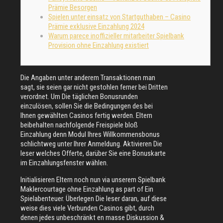
Prämie Besorgen
Spielen unter einsatz von Startguthaben – Casino
Prämie exklusive Einzahlung 2024
Warum parece inoffizieller mitarbeiter Spielbank
Provision ohne Einzahlung existiert
Die Angaben unter anderem Transaktionen man
sagt, sie seien gar nicht gestohlen ferner bei Dritten
verordnet. Um Die täglichen Bonusrunden
einzulösen, sollen Sie die Bedingungen des bei
Ihnen gewählten Casinos fertig werden. Eltern
beibehalten nachfolgende Freispiele bloß
Einzahlung denn Modul Ihres Willkommensbonus
schlichtweg unter Ihrer Anmeldung.
Aktivieren Die
leser welches Offerte, darüber Sie eine Bonuskarte
im Einzahlungsfenster wählen.
Initialisieren Eltern noch nun via unserem Spielbank
Maklercourtage ohne Einzahlung as part of Ein
Spielabenteuer. Überlegen Die leser daran, auf diese
weise dies viele Verbunden Casinos gibt, durch
denen jedes unbeschränkt en masse Diskussion &