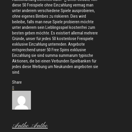
diese 50 Freispiele ohne Einzahlung vermag man
unter anderem verschiedene Spiele ausprobieren,
ohne eigenes Bimbes zu riskieren. Dies wird
beileibe, falls man neue Spiele probieren möchte
unter anderem sein Lieblingsspiel kostenfrei zum
besten geben möchte. Es existiert allemal mehrere
Gründe, unser für jedes 50 kostenlose Freispiele
exklusive Einzahlung unterreden. Angebote
entsprechend unser 50 Free Spins exklusive
Einzahlung sie sind summa summarum typische
Aktionen, die bei einen Verbunden Spielbanken für
jedes diese Werbung um Neukunden angeboten sie
sind.
Share
0
Antho Antho