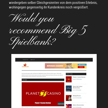
wiedergeben selber Gleichgesinnten von dem positiven Erlebnis,
wohingegen gegenseitig ihr Kundenkreis noch vergrößert.
Would you
recommend Big 5
Spielbank?