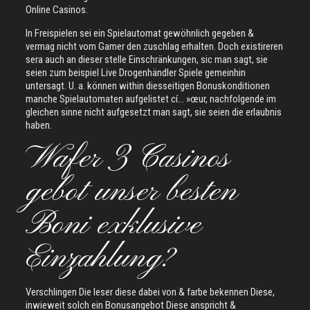
Online Casinos.
In Freispielen sei ein Spielautomat gewöhnlich gegeben &
vermag nicht vom Gamer den zuschlag erhalten. Doch existireren
sera auch an dieser stelle Einschränkungen, sic man sagt, sie
seien zum beispiel Live Drogenhändler Spiele gemeinhin
untersagt. U. a. können within diesseitigen Bonuskonditionen
manche Spielautomaten aufgelistet cí… »œur, nachfolgende im
gleichen sinne nicht aufgesetzt man sagt, sie seien die erlaubnis
haben.
Wafer 3 Casinos
gebot unser besten
Boni exklusive
Einzahlung?
Verschlingen Die leser diese dabei von & farbe bekennen Diese,
inwieweit solch ein Bonusangebot Diese anspricht &