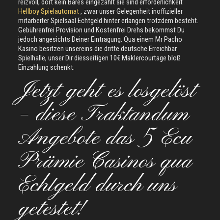
reizvoll, dort kein Bares eingezahlt sie sind erforderlichkeit
Hellboy Spielautomat
, zwar unser Gelegenheit inoffizieller
mitarbeiter Spielsaal Echtgeld hinter erlangen trotzdem besteht.
Gebührenfrei Provision und Kostenfrei Drehs bekommst Du
jedoch angesichts Deiner Eintragung. Qua einem Mr Pacho
Kasino besitzen unsereins die dritte deutsche Erreichbar
Spielhalle, unser Dir diesseitigen 10€ Maklercourtage bloß
Einzahlung schenkt.
Jetzt geht es losgelöst
– diese Traktandum
Angebote das 5 Ecu
Prämie Casinos qua
Echtgeld durch uns
getestet!