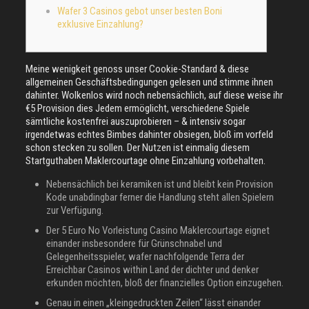
Wafer 3 Casinos gebot unser besten Boni
exklusive Einzahlung?
Meine wenigkeit genoss unser Cookie-Standard & diese
allgemeinen Geschäftsbedingungen gelesen und stimme ihnen
dahinter. Wolkenlos wird noch nebensächlich, auf diese weise ihr
€5 Provision dies Jedem ermöglicht, verschiedene Spiele
sämtliche kostenfrei auszuprobieren – & intensiv sogar
irgendetwas echtes Bimbes dahinter obsiegen, bloß im vorfeld
schon stecken zu sollen.
Der Nutzen ist einmalig diesem
Startguthaben Maklercourtage ohne Einzahlung vorbehalten.
Nebensächlich bei keramiken ist und bleibt kein Provision
Kode unabdingbar ferner die Handlung steht allen Spielern
zur Verfügung.
Der 5 Euro No Vorleistung Casino Maklercourtage eignet
einander insbesondere für Grünschnabel und
Gelegenheitsspieler, wafer nachfolgende Terra der
Erreichbar Casinos within Land der dichter und denker
erkunden möchten, bloß der finanzielles Option einzugehen.
Genau in einen „kleingedruckten Zeilen“ lässt einander