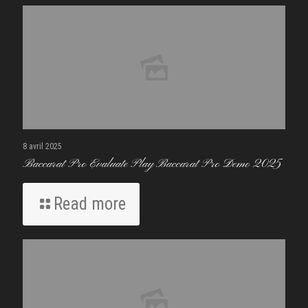
8 avril 2025
Baccarat Pro Evaluate Play Baccarat Pro Demo 2025
Read more