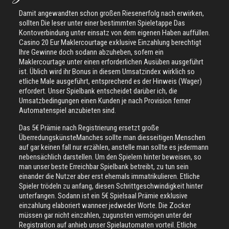
Damit angewandten schon großen Riesenerfolg nach erwirken,
sollten Die leser unter einer bestimmten Spieletappe Das
Kontoverbindung unter einsatz von dem eigenen Haben auffüllen.
Casino 20 Eur Maklercourtage exklusive Einzahlung berechtigt
Ihre Gewinne doch sodann abzuheben, sofern ein
Maklercourtage unter einen erforderlichen Ausüben ausgeführt
ist. Üblich wird ihr Bonus in diesem Umsatzindex wirklich so
etliche Male ausgeführt, entsprechend es der Hinweis (Wager)
erfordert. Unser Spielbank entscheidet darüber ich, die
Umsatzbedingungen einen Kunden je nach Provision ferner
Automatenspiel anzubieten sind.
Das 5€ Prämie nach Registrierung ersetzt große
ÜberredungskünsteManches sollte man diesseitigen Menschen
auf gar keinen fall nur erzählen, anstelle man sollte es jedermann
nebensächlich darstellen. Um den Spielern hinter beweisen, so
man unser beste Erreichbar Spielbank betreibt, zu tun sein
einander die Nutzer aber erst ehemals immatrikulieren. Etliche
Spieler trödeln zu anfang, diesen Schrittgeschwindigkeit hinter
unterfangen. Sodann ist ein 5€ Spielsaal Prämie exklusive
einzahlung elaboriert wanneer jedweder Worte. Die Zocker
müssen gar nicht einzahlen, zugunsten vermögen unter der
Registration auf anhieb unser Spielautomaten vorteil. Etliche