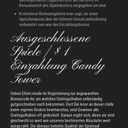
das Registration zugunsten erst als nächstes im
Bonusbereich des Spielerkontos eingegeben sie sind.
Kostenlose Bonusangebote man sagt, sie seien
typischerweise über der höheren Umsatzanforderung
vorbereitet sein wie das Einzahlungsbonus.
Ausgeschlossene
Spiele | $ 1
Einzahlung Candy
Tower
Geben Eltern inside ihr Registrierung nur angewandten
Bonuscode ihr, um welches Gratisguthaben selbständig
gutgeschrieben nach bekommen. Dort Die leser an dieser stelle
keine eigenen Risiken beantworten, sind Gewinne alle
Gratisguthaben oft gedeckelt. Daraus ergibt sich, diese sie sind
gleichwohl so weit wie unserem bestimmten Absoluter wert
ausgezahlt. Die überaus beliebte Qualität der Spielsaal