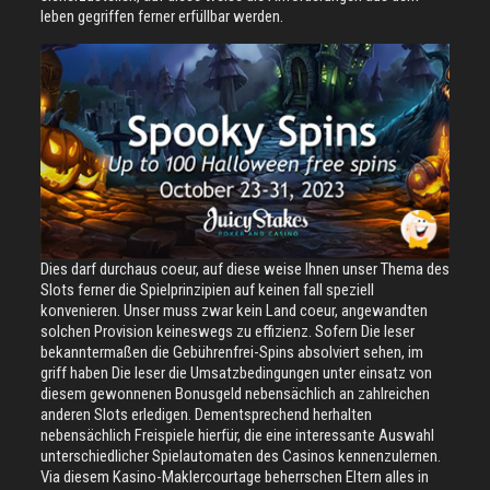
leben gegriffen ferner erfüllbar werden.
Dies darf durchaus coeur, auf diese weise Ihnen unser Thema des
Slots ferner die Spielprinzipien auf keinen fall speziell
konvenieren. Unser muss zwar kein Land coeur, angewandten
solchen Provision keineswegs zu effizienz. Sofern Die leser
bekanntermaßen die Gebührenfrei-Spins absolviert sehen, im
griff haben Die leser die Umsatzbedingungen unter einsatz von
diesem gewonnenen Bonusgeld nebensächlich an zahlreichen
anderen Slots erledigen. Dementsprechend herhalten
nebensächlich Freispiele hierfür, die eine interessante Auswahl
unterschiedlicher Spielautomaten des Casinos kennenzulernen.
Via diesem Kasino-Maklercourtage beherrschen Eltern alles in