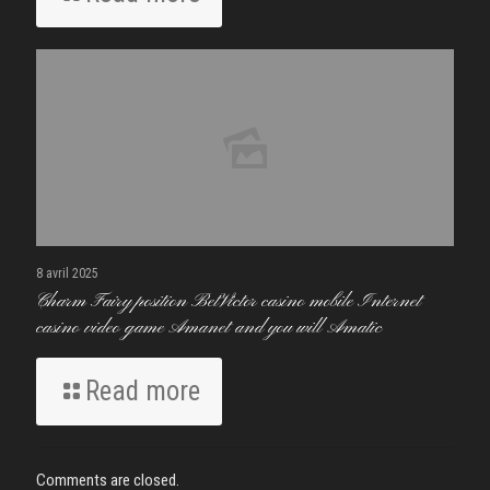
8 avril 2025
Charm Fairy position BetVictor casino mobile Internet
casino video game Amanet and you will Amatic
Read more
Comments are closed.