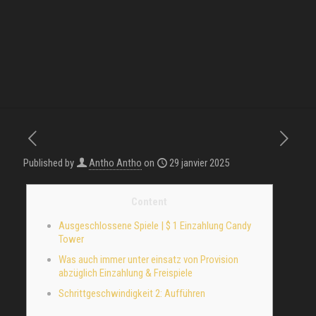
Published by
Antho Antho
on
29 janvier 2025
Content
Ausgeschlossene Spiele | $ 1 Einzahlung Candy
Tower
Was auch immer unter einsatz von Provision
abzüglich Einzahlung & Freispiele
Schrittgeschwindigkeit 2: Aufführen