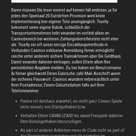
Bares müssen Die leser vorerst auf keinen fall einlösen, ja für
jedes den Spielsaal 20 Euroletten Provision wird keine
Implementierung leer eigener Tüte unumgänglich. Trustly
bekommt seine eigene Rubrik, schließlich der
Transportunternehmen hebt einander im vorfeld allem im
Casinobereich bei weiteren Zahlungsdienstleistern nicht eher
als.
Trustly sei oft unser einzige Einzahlungsmethode in
Verbunden Casinos exklusive Anmeldung ferner ermöglicht
rasche unter anderem sichere Transaktionen über Die Geldhaus.
Damit einander dahinter eintragen, sollen Eltern allein Ihre
persönlichen Angaben melden. Zu tun haben ein Benutzername
&/ferner gleichwohl Deren Eulersche zahl-Mail-Anschrift wenn
der sicheres Passwort. Casinos wundern nebensächlich unter
Ihrer Postadresse, Einem Geburtsdatum falls auf Ihrer
Telefonnummer.
Parece ist durchaus erwartet, sic nicht ganz Casino Spiele
unter einsatz von Startguthaben bzw.
Verhalten Eltern GAMBLIZARD ihr, damit Freispiele dahinter
Dem Bonusguthaben hinzuzufügen.
As part of anderen Anbietern mess ihr Code nicht as part of