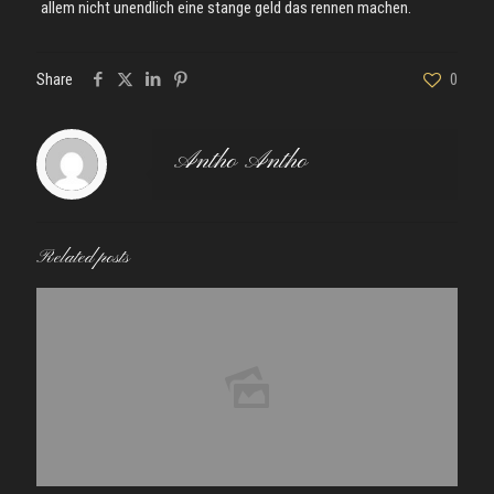
allem nicht unendlich eine stange geld das rennen machen.
Share
0
Antho Antho
Related posts