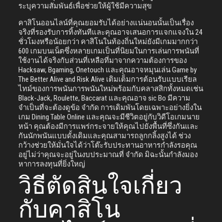
ระบุความสัมพันธ์เพื่อช่วยให้ผู้ใช้มีความสุข
คาสิโนออนไลน์ที่คุณยอมรับได้อย่างแน่นอนนั้นเป็นเรื่อง
จริงที่รองรับการทิ้งทันทีและคุณอาจเสนอการแจกแจงใน 24
ชั่วโมงหรือน้อยกว่า คาสิโนในท้องถิ่นใหม่ยังมีเกมมากกว่า
600 เกมบนเน็ตซึ่งหลายเกมเป็นที่นิยมในการเล่นการพนันที่
ใช้งานได้จริงกับส่วนที่เหลือที่มาจากความต้องการของ
Hacksaw, Bgaming, Onetouch และคุณอาจหมุนเล่น Game by
The Better Alive and Risk Alive เติมเต็มการต้อนรับแบบเรียล
ไทม์ของการพนันการพนันใหม่พร้อมกับคลาสสิกทั้งหมดเช่น
Black-Jack, Roulette, Baccarat และคุณอาจ sic Bo มีความ
จำเป็นที่จะต้องดูข้อ จำกัด การเดิมพันโดยเฉพาะอย่างยิ่งใน
เกม Dining Table Online และคุณจะมีชีวิตอยู่กับวิดีโอเกมนาย
หน้า คุณต้องมีการแพร่กระจายให้คุณไปยังพื้นที่ซึ่งกันและ
กันนักพนันแบบดั้งเดิมและคุณสามารถลูกกลิ้งสูงได้ ช่วง
กว้างช่วยให้มั่นใจได้ว่าโต๊ะรับประทานอาหารกำลังรอคุณ
อยู่ไม่ว่าคุณจะอยู่ในงบประมาณที่ จำกัด มิฉะนั้นกำลังมอง
หาการลงทุนที่ยิ่งใหญ่
วิธีตัดสินใจเกี่ยว
กับคาสิโน