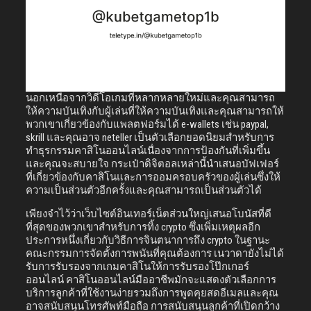
นอกเหนือจากวิดีโอเกมที่หลากหลายใหม่และคุณสามารถ
ให้ความบันเทิงกับผู้เล่นที่ให้ความบันเทิงและคุณสามารถให้
พวกเขาเกี่ยวข้องกับแพลตฟอร์มได้ e-wallets เช่น paypal,
skrill และคุณอาจ neteller เป็นตัวเลือกยอดนิยมสำหรับการ
ทำธุรกรรมคาสิโนออนไลน์เนื่องจากการป้องกันที่เพิ่มขึ้น
และคุณจะสบายใจ กระเป๋าดิจิตอลเหล่านี้นำเสนอบัฟเฟอร์
ที่เกี่ยวข้องกับคาสิโนและการออมครอบครัวของผู้เล่นซึ่งให้
ความเป็นส่วนตัวอีกครั้งและคุณสามารถเป็นส่วนตัวได้
เพียงจำไว้ว่าเว็บไซต์อินเทอร์เน็ตส่วนใหญ่เสนอโบนัสที่ดี
ที่สุดของพวกเขาสำหรับการทิ้ง crypto ซึ่งเพิ่มเหตุผลอีก
ประการหนึ่งเกี่ยวกับวิธีการจินตนาการถึง crypto ในฐานะ
คณะกรรมการจัดตั้งการพนันที่คุณต้องการ เนวาดายังไม่ได้
รับการรับรองจากเกมคาสิโนให้การรับรองโป๊กเกอร์
ออนไลน์ คาสิโนออนไลน์มืออาชีพมักจะแสดงตัวเลือกการ
บริการลูกค้าที่ใช้งานง่ายรวมถึงการพูดคุยสดอีเมลและคุณ
อาจสนับสนุนโทรศัพท์มือถือ การสนับสนุนลูกค้าที่เปิดกว้าง