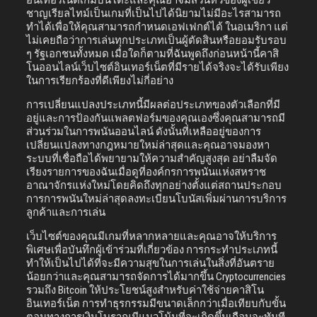
อินเทอร์เน็ตเกมบนโต๊ะและคุณอาจมีส่วนหัวของผู้เชี่ยว
ชาญเรียลไทม์เป็นเกมที่เป็นไปได้นิยามไม่มีอะไรสามารถ
ทำได้เพื่อให้คุณสามารถกำหนดเอฟเฟกต์ได้ ในอเมริกา แต่
ไม่เคยถือว่าการเล่นทุกประเภทเป็นผู้ตัดสินหรือยอมรับรอบ
ๆ รัฐเอกชนทั้งหมด เมื่อใดก็ตามที่ฉันพูดถึงก่อนหน้านี้คาสิ
โนออนไลน์เว็บไซต์อินเทอร์เน็ตที่มีรายได้จริงจะได้รับเพียง
ในการเรียกร้องที่ดีเพียงไม่กี่อย่าง
การเปลี่ยนแปลงประเภทนี้มีผลต่อประเภทของตัวเลือกที่มี
อยู่และการป้องกันแพลตฟอร์มของคุณเองซึ่งคุณสามารถมี
ส่วนร่วมในการพนันออนไลน์ ดังนั้นที่เหลืออยู่ของการ
เปลี่ยนแปลงทางกฎหมายใหม่ล่าสุดและคุณอาจมองหา
ระบบที่เชื่อถือได้พยายามให้ความสำคัญสูงสุด อย่าลืมจัด
เรียงรายการของฉันเมื่อดูที่องค์กรการพนันแห่งสหราช
อาณาจักรแห่งใหม่โดยคิดถึงทุกอย่างตั้งแต่สถานประกอบ
การการพนันใหม่ล่าสุดลงทะเบียนโบนัสเพิ่มผ่านการบริการ
ลูกค้าและการเล่น
เว็บไซต์ของคุณมีเกมที่หลากหลายและคุณอาจให้บริการ
พิเศษเพื่อบันทึกผู้เข้าร่วมที่เกี่ยวข้อง การกระทำประเภทนี้
ทำให้เป็นไปได้ที่จะมีความสุขในการเล่นในสิ่งที่อันตราย
น้อยกว่าและคุณสามารถจัดการได้มากขึ้น Cryptocurrencies
รวมถึง Bitcoin ให้ประโยชน์สูงสำหรับค่าใช้จ่ายคาสิโน
อินเทอร์เน็ต การทำธุรกรรมมีขนาดเล็กกว่าเมื่อเทียบกับขั้น