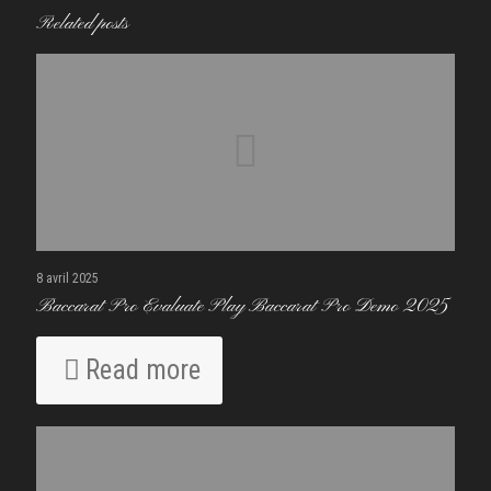
Related posts
8 avril 2025
Baccarat Pro Evaluate Play Baccarat Pro Demo 2025
Read more