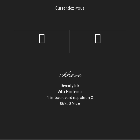
Sur rendez-vous
Adresse
Divinity Ink
Villa Hortense
156 boulevard napoléon 3
06200 Nice