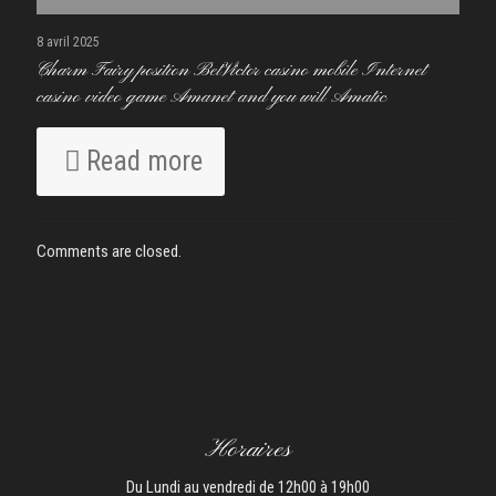
8 avril 2025
Charm Fairy position BetVictor casino mobile Internet
casino video game Amanet and you will Amatic
Read more
Comments are closed.
Horaires
Du Lundi au vendredi de 12h00 à 19h00