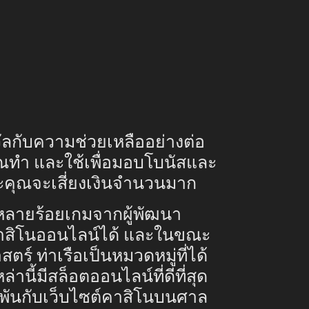
ลกับความช่วยเหลืออย่างต่อ
คุณทำ และใช้เพื่อมอบโบนัสและ
นและคุณจะเสี่ยงเงินจำนวนมาก
้หลายร้อยเกมจากผู้พัฒนา
ยคาสิโนออนไลน์ได้ และในขณะ
์ ท่าเรือเป็นหมวดหมู่ที่ได้
านี้มีสล็อตออนไลน์ที่ดีที่สุด
ดิมพันกับเว็บไซต์คาสิโนบนศาล