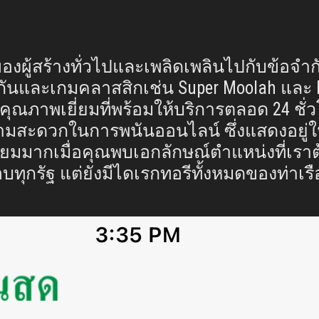
ผู้สร้างทั่วไปและเพลิดเพลินไปกับข้อจำ
ันและเกมคลาสสิกเช่น Super Moolah และ I
้าคุณภาพเยี่ยมที่พร้อมให้บริการตลอด 24 ช
ะดวกในการพนันออนไลน์ ซึ่งแสดงอยู่ในซ
ยี่ยมมากเมื่อคุณพบเอกลักษณ์ตำแหน่งที่เราต
ทุกรัฐ แต่ยังมีไดเรกทอรีทั้งหมดของท่าเรือที