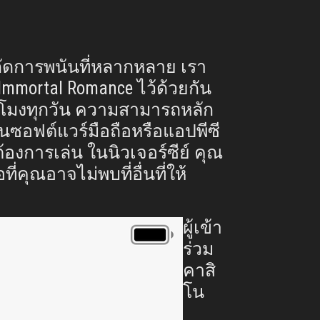
กัดการพนันที่หลากหลาย เรา
mmortal Romance ไว้ด้วยกัน
ั่วโมงทุกวัน ความสามารถหลัก
อฟต์แวร์มือถือหรือแอปพีซี
้องการเล่น ในนิวเจอร์ซีย์ คุณ
่คุณอาจไม่พบที่อื่นที่ให้
ผู้เข้า
ร่วม
คาสิ
โน