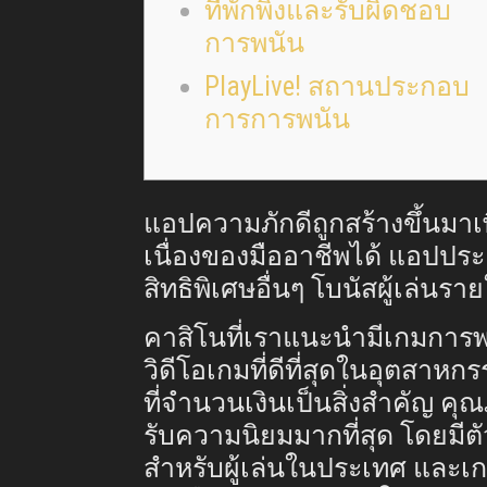
ที่พักพิงและรับผิดชอบ
การพนัน
PlayLive! สถานประกอบ
การการพนัน
แอปความภักดีถูกสร้างขึ้นมา
เนื่องของมืออาชีพได้ แอปประ
สิทธิพิเศษอื่นๆ โบนัสผู้เล่น
คาสิโนที่เราแนะนำมีเกมการพ
วิดีโอเกมที่ดีที่สุดในอุตส
ที่จำนวนเงินเป็นสิ่งสำคัญ คุ
รับความนิยมมากที่สุด โดยมีตัว
สำหรับผู้เล่นในประเทศ และเกม