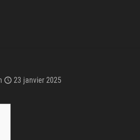
n
23 janvier 2025